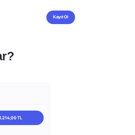
Kayıt Ol
ar?
.214,00 TL