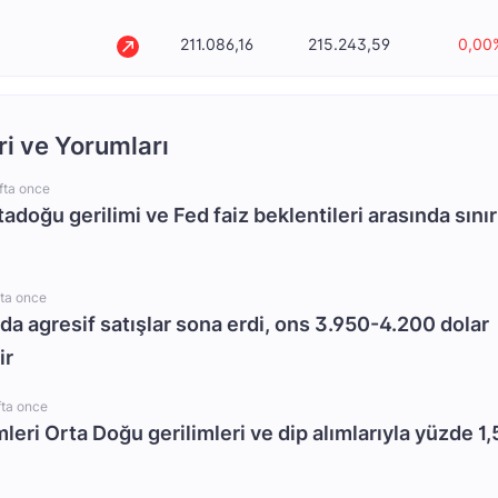
211.086,16
215.243,59
0,00
ri ve Yorumları
fta once
rtadoğu gerilimi ve Fed faiz beklentileri arasında sınır
fta once
da agresif satışlar sona erdi, ons 3.950-4.200 dolar
ir
fta once
mleri Orta Doğu gerilimleri ve dip alımlarıyla yüzde 1,