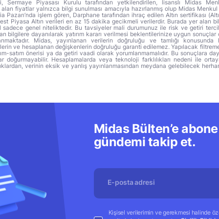
ri, Sermaye Piyasası Kurulu tarafından yetkilendirilen, lisanslı Midas Menk
alan fiyatlar yalnızca bilgi sunulması amacıyla hazırlanmış olup Midas Menkul
a Pazarı’nda işlem gören, Darphane tarafından ihraç edilen Altın sertifikası (Altı
t Piyasa Altın verileri en az 15 dakika gecikmeli verilerdir. Burada yer alan bi
sadece genel niteliktedir. Bu tavsiyeler mali durumunuz ile risk ve getiri terci
 bilgilere dayanılarak yatırım kararı verilmesi beklentilerinize uygun sonuçlar 
anmaktadır. Midas, yayınlanan verilerin doğruluğu ve tamlığı konusunda 
lerin ve hesaplanan değişkenlerin doğruluğu garanti edilemez. Yapılacak filtrem
alım-satım önerisi ya da getiri vaadi olarak yorumlanmamalıdır. Bu sonuçlara day
r doğurmayabilir. Hesaplamalarda veya teknoloji farklılıkları nedeni ile orta
ıklardan, verinin eksik ve yanlış yayınlanmasından meydana gelebilecek herha
Midas Bülten’e abone 
gündemi takip et.
Kişisel verilerimin ve gerekmesi halinde özel