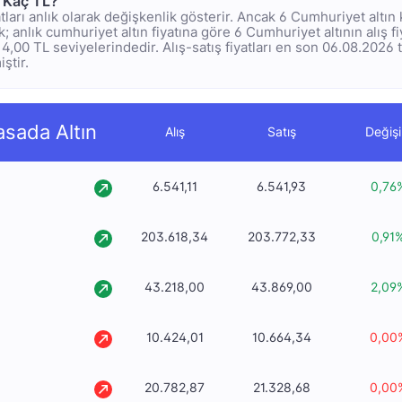
n Kaç TL?
tları anlık olarak değişkenlik gösterir. Ancak 6 Cumhuriyet altın
 anlık cumhuriyet altın fiyatına göre 6 Cumhuriyet altının alış f
214,00 TL seviyelerindedir. Alış-satış fiyatları en son 06.08.2026 
ştir.
asada Altın
Alış
Satış
Değiş
6.541,11
6.541,93
0,76
203.618,34
203.772,33
0,91
43.218,00
43.869,00
2,09
10.424,01
10.664,34
0,00
20.782,87
21.328,68
0,00