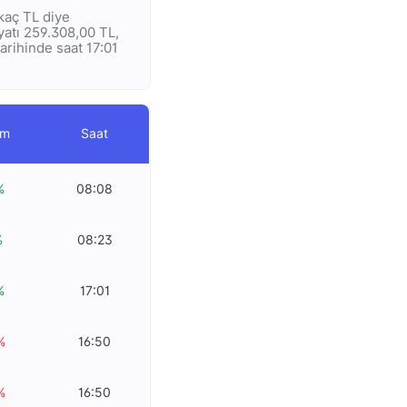
 kaç TL diye
iyatı 259.308,00 TL,
tarihinde saat 17:01
im
Saat
%
08:08
%
08:23
%
17:01
%
16:50
%
16:50