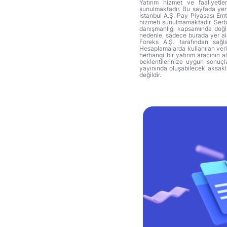
Yatırım hizmet ve faaliyetle
sunulmaktadır. Bu sayfada yer 
İstanbul A.Ş. Pay Piyasası Emti
hizmeti sunulmamaktadır. Serbes
danışmanlığı kapsamında değil 
nedenle, sadece burada yer alan
Foreks A.Ş. tarafından sağl
Hesaplamalarda kullanılan veri
herhangi bir yatırım aracının 
beklentilerinize uygun sonuçla
yayınında oluşabilecek aksakl
değildir.