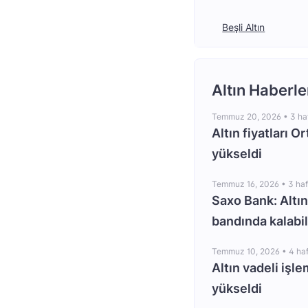
Beşli Altın
Altın Haberle
Temmuz 20, 2026 •
3 ha
Altın fiyatları O
yükseldi
Temmuz 16, 2026 •
3 ha
Saxo Bank: Altın
bandında kalabil
Temmuz 10, 2026 •
4 ha
Altın vadeli işle
yükseldi