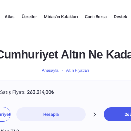
Atlas
Ücretler
Midas’ın Kulakları
Canlı Borsa
Destek
Cumhuriyet Altın Ne Kad
Anasayfa
Altın Fiyatları
Satış Fiyatı:
263.214,00₺
Hesapla
263