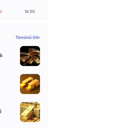
%
16:50
Tümünü Gör
lı
5