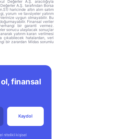
ul Değerler A.Ş. aracılığıyla
 Değerler A.Ş. tarafından Borsa
n.S1) haricinde altın alım satım
lgi, yorum ve tavsiyeler yatırım
hlerinize uygun olmayabilir. Bu
doğurmayabilir. Finansal veriler
herhangi bir garanti vermez.
eler sonucu ulaşılacak sonuçlar
anarak yatırım kararı verilmesi
ya çıkabilecek hatalardan, veri
ngi bir zarardan Midas sorumlu
ol, finansal
Kaydol
 nitelikli kişisel