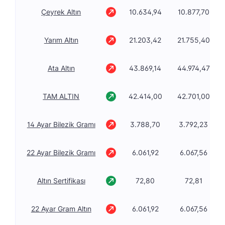
Çeyrek Altın
10.634,94
10.877,70
Yarım Altın
21.203,42
21.755,40
Ata Altın
43.869,14
44.974,47
TAM ALTIN
42.414,00
42.701,00
14 Ayar Bilezik Gramı
3.788,70
3.792,23
22 Ayar Bilezik Gramı
6.061,92
6.067,56
Altın Sertifikası
72,80
72,81
22 Ayar Gram Altın
6.061,92
6.067,56