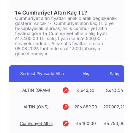
14 Cumhuriyet Altın Kaç TL?
Cumhuriyet altın fiyatları anlık olarak değişkenlik
gösterir. Ancak 14 Cumhuriyet altın kaç TL diye
hesaplayacak olursak; anlık cumhuriyet altın
fiyatına göre 14 Cumhuriyet altının alış fiyatı
617.400,00 TL, satış fiyatı ise 626.500,00 TL
seviyelerindedir. Alış-satış fiyatları en son
08.08.2026 tarihinde saat 13:00 itibarıyla
güncellenmiştir.
Serbest Piyasada Altın
Alış
Satış
ALTIN (GRAM)
6.642,60
6.643,54
ALTIN (ONS)
206.889,30
207.002,20
Cumhuriyet Altını
44.100,00
44.750,00