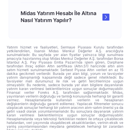
Midas Yatırım Hesabı İle Altına
Nasıl Yatırım Yapılır?
Yatırım hizmet ve faaliyetleri, Sermaye Piyasası Kurulu tarafından
yetkilendirilen, lisanslı Midas Menkul Değerler A.Ş. aracılığıyla
sunulmaktadır. Bu sayfada yer alan fiyatlar yalnızca bilgi sunulması
amacıyla hazırlanmış olup Midas Menkul Değerler A.Ş. tarafından Borsa
İstanbul A.Ş. Pay Piyasası Emtia Pazarı’nda işlem gören, Darphane
tarafından ihraç edilen Altın sertifikası (Altın.S1) haricinde altın alım
satım hizmeti sunulmamaktadır. Serbest Piyasa Altın verileri en az 15
dakika gecikmeli verilerdir. Burada yer alan bilgi, yorum ve tavsiyeler
yatırım danışmanlığı kapsamında değil sadece genel niteliktedir. Bu
tavsiyeler mali durumunuz ile risk ve getiri tercihlerinize uygun
olmayabilir. Bu nedenle, sadece burada yer alan bilgilere dayanılarak
yatırım kararı verilmesi beklentilerinize uygun sonuçlar doğurmayabilir.
Finansal veriler Foreks A.Ş. tarafından sağlanmaktadır. Midas,
yayınlanan verilerin doğruluğu ve tamlığı konusunda herhangi bir garanti
vermez. Hesaplamalarda kullanılan verilerin ve hesaplanan
değişkenlerin doğruluğu garanti edilemez. Yapılacak filtremeler sonucu
ulaşılacak sonuçlar herhangi bir yatırım aracının alım-satım önerisi ya da
getiri vaadi olarak yorumlanmamalıdır. Bu sonuçlara dayanarak yatırım
kararı verilmesi beklentilerinize uygun sonuçlar doğurmayabilir.
Hesaplamalarda veya teknoloji farklılıkları nedeni ile ortaya çıkabilecek
hatalardan, veri yayınında oluşabilecek aksaklıklardan, verinin eksik ve
yanlış yayınlanmasından meydana gelebilecek herhangi bir zarardan