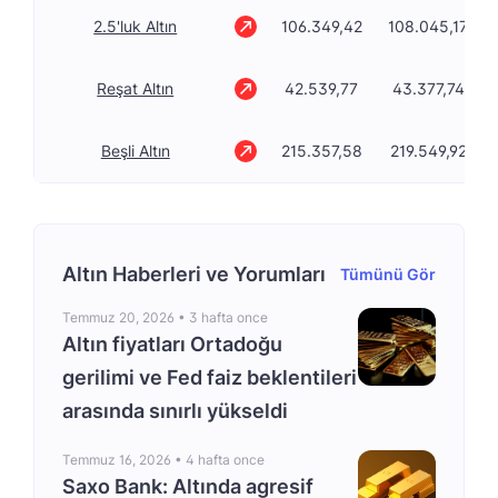
2.5'luk Altın
106.349,42
108.045,17
Reşat Altın
42.539,77
43.377,74
Beşli Altın
215.357,58
219.549,92
Altın Haberleri ve Yorumları
Tümünü Gör
Temmuz 20, 2026 •
3 hafta once
Altın fiyatları Ortadoğu
gerilimi ve Fed faiz beklentileri
arasında sınırlı yükseldi
Temmuz 16, 2026 •
4 hafta once
Saxo Bank: Altında agresif