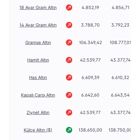
18 Ayar Gram Altın
4.852,19
4.856,71
14 Ayar Gram Altın
3.788,70
3.792,23
Gramse Altın
106.349,42
108.777,01
Hamit Altın
42.539,77
43.377,74
Has Altın
6.609,39
6.610,32
Kapalı Çarşı Altın
6.642,60
6.643,54
Ziynet Altın
42.539,77
43.377,74
Külçe Altın ($)
138.650,00
138.750,00