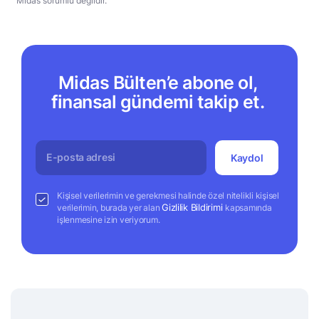
Midas sorumlu değildir.
Midas Bülten’e abone ol,
finansal gündemi takip et.
Kaydol
Kişisel verilerimin ve gerekmesi halinde özel nitelikli kişisel
Gizlilik Bildirimi
verilerimin, burada yer alan
kapsamında
işlenmesine izin veriyorum.