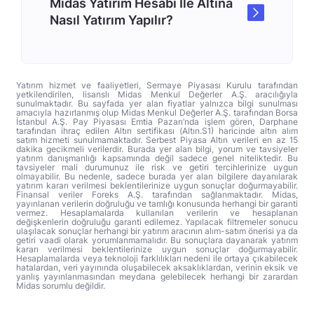
Midas Yatırım Hesabı İle Altına
Nasıl Yatırım Yapılır?
Yatırım hizmet ve faaliyetleri, Sermaye Piyasası Kurulu tarafından
yetkilendirilen, lisanslı Midas Menkul Değerler A.Ş. aracılığıyla
sunulmaktadır. Bu sayfada yer alan fiyatlar yalnızca bilgi sunulması
amacıyla hazırlanmış olup Midas Menkul Değerler A.Ş. tarafından Borsa
İstanbul A.Ş. Pay Piyasası Emtia Pazarı’nda işlem gören, Darphane
tarafından ihraç edilen Altın sertifikası (Altın.S1) haricinde altın alım
satım hizmeti sunulmamaktadır. Serbest Piyasa Altın verileri en az 15
dakika gecikmeli verilerdir. Burada yer alan bilgi, yorum ve tavsiyeler
yatırım danışmanlığı kapsamında değil sadece genel niteliktedir. Bu
tavsiyeler mali durumunuz ile risk ve getiri tercihlerinize uygun
olmayabilir. Bu nedenle, sadece burada yer alan bilgilere dayanılarak
yatırım kararı verilmesi beklentilerinize uygun sonuçlar doğurmayabilir.
Finansal veriler Foreks A.Ş. tarafından sağlanmaktadır. Midas,
yayınlanan verilerin doğruluğu ve tamlığı konusunda herhangi bir garanti
vermez. Hesaplamalarda kullanılan verilerin ve hesaplanan
değişkenlerin doğruluğu garanti edilemez. Yapılacak filtremeler sonucu
ulaşılacak sonuçlar herhangi bir yatırım aracının alım-satım önerisi ya da
getiri vaadi olarak yorumlanmamalıdır. Bu sonuçlara dayanarak yatırım
kararı verilmesi beklentilerinize uygun sonuçlar doğurmayabilir.
Hesaplamalarda veya teknoloji farklılıkları nedeni ile ortaya çıkabilecek
hatalardan, veri yayınında oluşabilecek aksaklıklardan, verinin eksik ve
yanlış yayınlanmasından meydana gelebilecek herhangi bir zarardan
Midas sorumlu değildir.