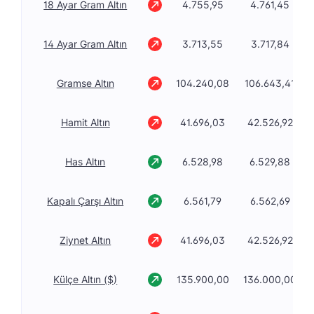
18 Ayar Gram Altın
4.755,95
4.761,45
14 Ayar Gram Altın
3.713,55
3.717,84
Gramse Altın
104.240,08
106.643,41
Hamit Altın
41.696,03
42.526,92
Has Altın
6.528,98
6.529,88
Kapalı Çarşı Altın
6.561,79
6.562,69
Ziynet Altın
41.696,03
42.526,92
Külçe Altın ($)
135.900,00
136.000,00