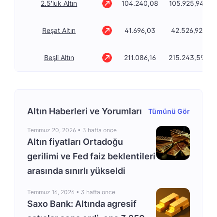
2.5'luk Altın
104.240,08
105.925,94
Reşat Altın
41.696,03
42.526,92
Beşli Altın
211.086,16
215.243,59
Altın Haberleri ve Yorumları
Tümünü Gör
Temmuz 20, 2026 •
3 hafta once
Altın fiyatları Ortadoğu
gerilimi ve Fed faiz beklentileri
arasında sınırlı yükseldi
Temmuz 16, 2026 •
3 hafta once
Saxo Bank: Altında agresif