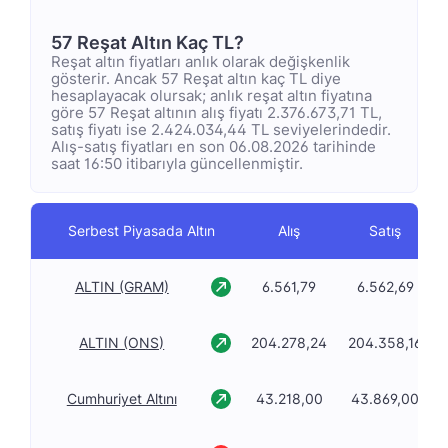
57 Reşat Altın Kaç TL?
Reşat altın fiyatları anlık olarak değişkenlik
gösterir. Ancak 57 Reşat altın kaç TL diye
hesaplayacak olursak; anlık reşat altın fiyatına
göre 57 Reşat altının alış fiyatı 2.376.673,71 TL,
satış fiyatı ise 2.424.034,44 TL seviyelerindedir.
Alış-satış fiyatları en son 06.08.2026 tarihinde
saat 16:50 itibarıyla güncellenmiştir.
Serbest Piyasada Altın
Alış
Satış
ALTIN (GRAM)
6.561,79
6.562,69
ALTIN (ONS)
204.278,24
204.358,16
Cumhuriyet Altını
43.218,00
43.869,00