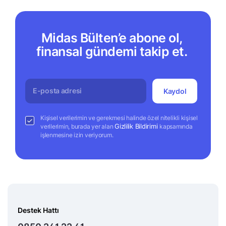
Midas Bülten’e abone ol,
finansal gündemi takip et.
Kaydol
Kişisel verilerimin ve gerekmesi halinde özel nitelikli kişisel
Gizlilik Bildirimi
verilerimin, burada yer alan
kapsamında
işlenmesine izin veriyorum.
Destek Hattı