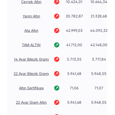
Çeyrek Altın
10.424,01
10.664,34
Yarım Altın
20.782,87
21.328,68
Ata Altın
42.999,03
44.092,32
TAM ALTIN
41.712,00
42.148,00
14 Ayar Bilezik Gramı
3.713,55
3.717,84
22 Ayar Bilezik Gramı
5.941,68
5.948,55
Altın Sertifikası
71,06
71,07
22 Ayar Gram Altın
5.941,68
5.948,55