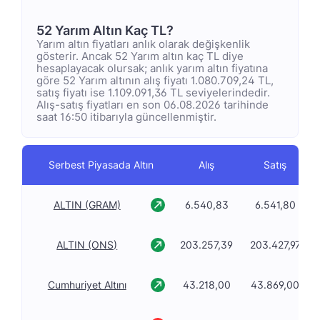
52 Yarım Altın Kaç TL?
Yarım altın fiyatları anlık olarak değişkenlik
gösterir. Ancak 52 Yarım altın kaç TL diye
hesaplayacak olursak; anlık yarım altın fiyatına
göre 52 Yarım altının alış fiyatı 1.080.709,24 TL,
satış fiyatı ise 1.109.091,36 TL seviyelerindedir.
Alış-satış fiyatları en son 06.08.2026 tarihinde
saat 16:50 itibarıyla güncellenmiştir.
Serbest Piyasada Altın
Alış
Satış
ALTIN (GRAM)
6.540,83
6.541,80
ALTIN (ONS)
203.257,39
203.427,97
Cumhuriyet Altını
43.218,00
43.869,00