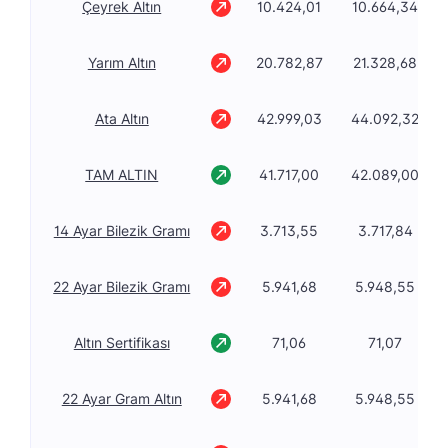
Çeyrek Altın
10.424,01
10.664,34
Yarım Altın
20.782,87
21.328,68
Ata Altın
42.999,03
44.092,32
TAM ALTIN
41.717,00
42.089,00
14 Ayar Bilezik Gramı
3.713,55
3.717,84
22 Ayar Bilezik Gramı
5.941,68
5.948,55
Altın Sertifikası
71,06
71,07
22 Ayar Gram Altın
5.941,68
5.948,55