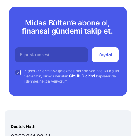
Midas Bülten’e abone ol,
finansal gündemi takip et.
Kaydol
Kişisel verilerimin ve gerekmesi halinde özel nitelikli kişisel
Gizlilik Bildirimi
verilerimin, burada yer alan
kapsamında
işlenmesine izin veriyorum.
Destek Hattı