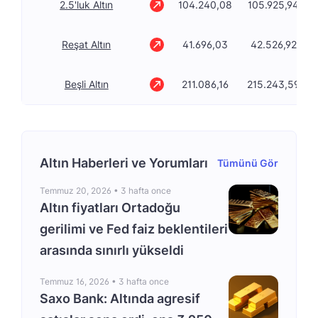
2.5'luk Altın
104.240,08
105.925,94
Reşat Altın
41.696,03
42.526,92
Beşli Altın
211.086,16
215.243,59
Altın Haberleri ve Yorumları
Tümünü Gör
Temmuz 20, 2026 •
3 hafta once
Altın fiyatları Ortadoğu
gerilimi ve Fed faiz beklentileri
arasında sınırlı yükseldi
Temmuz 16, 2026 •
3 hafta once
Saxo Bank: Altında agresif