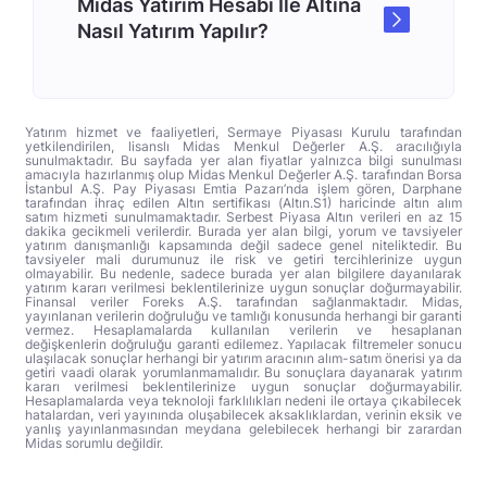
Midas Yatırım Hesabı İle Altına
Nasıl Yatırım Yapılır?
Yatırım hizmet ve faaliyetleri, Sermaye Piyasası Kurulu tarafından
yetkilendirilen, lisanslı Midas Menkul Değerler A.Ş. aracılığıyla
sunulmaktadır. Bu sayfada yer alan fiyatlar yalnızca bilgi sunulması
amacıyla hazırlanmış olup Midas Menkul Değerler A.Ş. tarafından Borsa
İstanbul A.Ş. Pay Piyasası Emtia Pazarı’nda işlem gören, Darphane
tarafından ihraç edilen Altın sertifikası (Altın.S1) haricinde altın alım
satım hizmeti sunulmamaktadır. Serbest Piyasa Altın verileri en az 15
dakika gecikmeli verilerdir. Burada yer alan bilgi, yorum ve tavsiyeler
yatırım danışmanlığı kapsamında değil sadece genel niteliktedir. Bu
tavsiyeler mali durumunuz ile risk ve getiri tercihlerinize uygun
olmayabilir. Bu nedenle, sadece burada yer alan bilgilere dayanılarak
yatırım kararı verilmesi beklentilerinize uygun sonuçlar doğurmayabilir.
Finansal veriler Foreks A.Ş. tarafından sağlanmaktadır. Midas,
yayınlanan verilerin doğruluğu ve tamlığı konusunda herhangi bir garanti
vermez. Hesaplamalarda kullanılan verilerin ve hesaplanan
değişkenlerin doğruluğu garanti edilemez. Yapılacak filtremeler sonucu
ulaşılacak sonuçlar herhangi bir yatırım aracının alım-satım önerisi ya da
getiri vaadi olarak yorumlanmamalıdır. Bu sonuçlara dayanarak yatırım
kararı verilmesi beklentilerinize uygun sonuçlar doğurmayabilir.
Hesaplamalarda veya teknoloji farklılıkları nedeni ile ortaya çıkabilecek
hatalardan, veri yayınında oluşabilecek aksaklıklardan, verinin eksik ve
yanlış yayınlanmasından meydana gelebilecek herhangi bir zarardan
Midas sorumlu değildir.