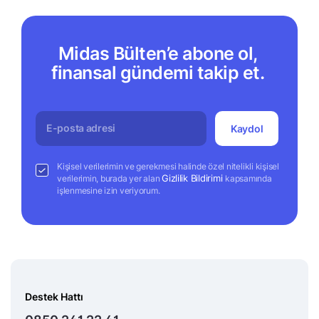
Midas Bülten’e abone ol,
finansal gündemi takip et.
Kaydol
Kişisel verilerimin ve gerekmesi halinde özel nitelikli kişisel
Gizlilik Bildirimi
verilerimin, burada yer alan
kapsamında
işlenmesine izin veriyorum.
Destek Hattı