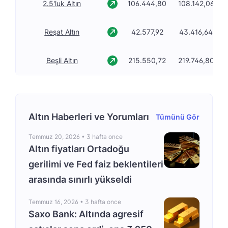
2.5'luk Altın
106.444,80
108.142,06
Reşat Altın
42.577,92
43.416,64
Beşli Altın
215.550,72
219.746,80
Altın Haberleri ve Yorumları
Tümünü Gör
Temmuz 20, 2026 •
3 hafta once
Altın fiyatları Ortadoğu
gerilimi ve Fed faiz beklentileri
arasında sınırlı yükseldi
Temmuz 16, 2026 •
3 hafta once
Saxo Bank: Altında agresif