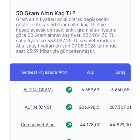
50 Gram Altın Kaç TL?
Gram altın fiyatları anlık olarak değişkenlik
gösterir. Ancak 50 Gram altın kaç TL diye
hesaplayacak olursak; anlık gram altın fiyatına
göre 50 Gram altının alış fiyatı 332.984,30 TL,
satış fiyatı ise 333.027,25 TL seviyelerindedir.
Alış-satış fiyatları en son 07.08.2026 tarihinde
saat 23:59 itibarıyla güncellenmiştir.
Serbest Piyasada Altın
Alış
Satış
ALTIN (GRAM)
6.659,69
6.660,55
ALTIN (ONS)
206.998,51
207.307,01
Cumhuriyet Altını
44.178,00
44.829,00