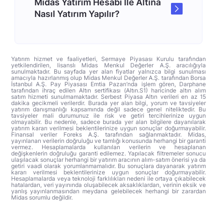
Midas Yatırım Hesabı İle Altına
Nasıl Yatırım Yapılır?
Yatırım hizmet ve faaliyetleri, Sermaye Piyasası Kurulu tarafından
yetkilendirilen, lisanslı Midas Menkul Değerler A.Ş. aracılığıyla
sunulmaktadır. Bu sayfada yer alan fiyatlar yalnızca bilgi sunulması
amacıyla hazırlanmış olup Midas Menkul Değerler A.Ş. tarafından Borsa
İstanbul A.Ş. Pay Piyasası Emtia Pazarı’nda işlem gören, Darphane
tarafından ihraç edilen Altın sertifikası (Altın.S1) haricinde altın alım
satım hizmeti sunulmamaktadır. Serbest Piyasa Altın verileri en az 15
dakika gecikmeli verilerdir. Burada yer alan bilgi, yorum ve tavsiyeler
yatırım danışmanlığı kapsamında değil sadece genel niteliktedir. Bu
tavsiyeler mali durumunuz ile risk ve getiri tercihlerinize uygun
olmayabilir. Bu nedenle, sadece burada yer alan bilgilere dayanılarak
yatırım kararı verilmesi beklentilerinize uygun sonuçlar doğurmayabilir.
Finansal veriler Foreks A.Ş. tarafından sağlanmaktadır. Midas,
yayınlanan verilerin doğruluğu ve tamlığı konusunda herhangi bir garanti
vermez. Hesaplamalarda kullanılan verilerin ve hesaplanan
değişkenlerin doğruluğu garanti edilemez. Yapılacak filtremeler sonucu
ulaşılacak sonuçlar herhangi bir yatırım aracının alım-satım önerisi ya da
getiri vaadi olarak yorumlanmamalıdır. Bu sonuçlara dayanarak yatırım
kararı verilmesi beklentilerinize uygun sonuçlar doğurmayabilir.
Hesaplamalarda veya teknoloji farklılıkları nedeni ile ortaya çıkabilecek
hatalardan, veri yayınında oluşabilecek aksaklıklardan, verinin eksik ve
yanlış yayınlanmasından meydana gelebilecek herhangi bir zarardan
Midas sorumlu değildir.