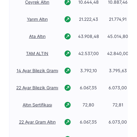
Çeyrek Altın
10.644,48
10.887,46
Yarım Altın
21.222,43
21.774,91
Ata Altın
43.908,48
45.014,80
TAM ALTIN
42.537,00
42.840,00
14 Ayar Bilezik Gramı
3.792,10
3.795,63
22 Ayar Bilezik Gramı
6.067,35
6.073,00
Altın Sertifikası
72,80
72,81
22 Ayar Gram Altın
6.067,35
6.073,00