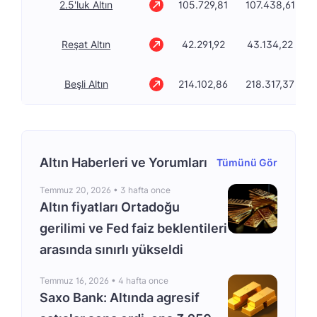
2.5'luk Altın
105.729,81
107.438,61
Reşat Altın
42.291,92
43.134,22
Beşli Altın
214.102,86
218.317,37
Altın Haberleri ve Yorumları
Tümünü Gör
Temmuz 20, 2026 •
3 hafta once
Altın fiyatları Ortadoğu
gerilimi ve Fed faiz beklentileri
arasında sınırlı yükseldi
Temmuz 16, 2026 •
4 hafta once
Saxo Bank: Altında agresif