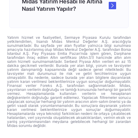
Midas Yatırım Hesabı İle Altına
Nasıl Yatırım Yapılır?
Yatırım hizmet ve faaliyetleri, Sermaye Piyasası Kurulu tarafından
yetkilendirilen, lisanslı Midas Menkul Değerler A.Ş. aracılığıyla
sunulmaktadır. Bu sayfada yer alan fiyatlar yalnızca bilgi sunulması
amacıyla hazırlanmış olup Midas Menkul Değerler A.Ş. tarafından Borsa
İstanbul A.Ş. Pay Piyasası Emtia Pazarı’nda işlem gören, Darphane
tarafından ihraç edilen Altın sertifikası (Altın.S1) haricinde altın alım
satım hizmeti sunulmamaktadır. Serbest Piyasa Altın verileri en az 15
dakika gecikmeli verilerdir. Burada yer alan bilgi, yorum ve tavsiyeler
yatırım danışmanlığı kapsamında değil sadece genel niteliktedir. Bu
tavsiyeler mali durumunuz ile risk ve getiri tercihlerinize uygun
olmayabilir. Bu nedenle, sadece burada yer alan bilgilere dayanılarak
yatırım kararı verilmesi beklentilerinize uygun sonuçlar doğurmayabilir.
Finansal veriler Foreks A.Ş. tarafından sağlanmaktadır. Midas,
yayınlanan verilerin doğruluğu ve tamlığı konusunda herhangi bir garanti
vermez. Hesaplamalarda kullanılan verilerin ve hesaplanan
değişkenlerin doğruluğu garanti edilemez. Yapılacak filtremeler sonucu
ulaşılacak sonuçlar herhangi bir yatırım aracının alım-satım önerisi ya da
getiri vaadi olarak yorumlanmamalıdır. Bu sonuçlara dayanarak yatırım
kararı verilmesi beklentilerinize uygun sonuçlar doğurmayabilir.
Hesaplamalarda veya teknoloji farklılıkları nedeni ile ortaya çıkabilecek
hatalardan, veri yayınında oluşabilecek aksaklıklardan, verinin eksik ve
yanlış yayınlanmasından meydana gelebilecek herhangi bir zarardan
Midas sorumlu değildir.