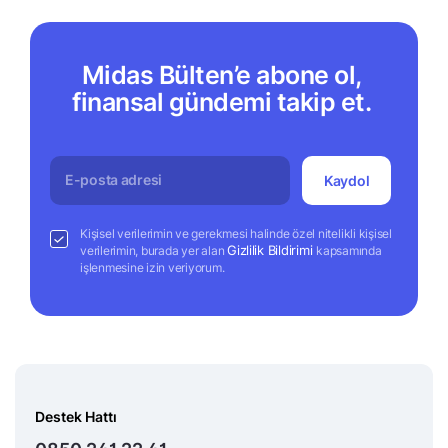
Midas Bülten’e abone ol,
finansal gündemi takip et.
Kaydol
Kişisel verilerimin ve gerekmesi halinde özel nitelikli kişisel
Gizlilik Bildirimi
verilerimin, burada yer alan
kapsamında
işlenmesine izin veriyorum.
Destek Hattı