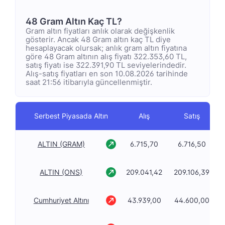
48 Gram Altın Kaç TL?
Gram altın fiyatları anlık olarak değişkenlik
gösterir. Ancak 48 Gram altın kaç TL diye
hesaplayacak olursak; anlık gram altın fiyatına
göre 48 Gram altının alış fiyatı 322.353,60 TL,
satış fiyatı ise 322.391,90 TL seviyelerindedir.
Alış-satış fiyatları en son 10.08.2026 tarihinde
saat 21:56 itibarıyla güncellenmiştir.
Serbest Piyasada Altın
Alış
Satış
D
ALTIN (GRAM)
6.715,70
6.716,50
ALTIN (ONS)
209.041,42
209.106,39
Cumhuriyet Altını
43.939,00
44.600,00