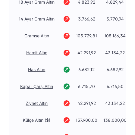
18 Ayar Gram Altın
4.823,92
4.829,44
14 Ayar Gram Altın
3.766,62
3.770,94
Gramse Altın
105.729,81
108.166,34
Hamit Altın
42.291,92
43.134,22
Has Altın
6.682,12
6.682,92
Kapalı Çarşı Altın
6.715,70
6.716,50
Ziynet Altın
42.291,92
43.134,22
Külçe Altın ($)
137.900,00
138.000,00