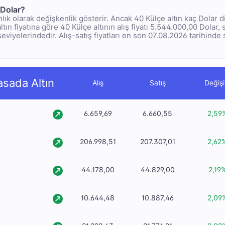
 Dolar?
 anlık olarak değişkenlik gösterir. Ancak 40 Külçe altın kaç Dolar
ltın fiyatına göre 40 Külçe altının alış fiyatı 5.544.000,00 Dolar, s
viyelerindedir. Alış-satış fiyatları en son 07.08.2026 tarihinde s
asada Altın
Alış
Satış
Değiş
6.659,69
6.660,55
2,59
206.998,51
207.307,01
2,62
44.178,00
44.829,00
2,19
10.644,48
10.887,46
2,09