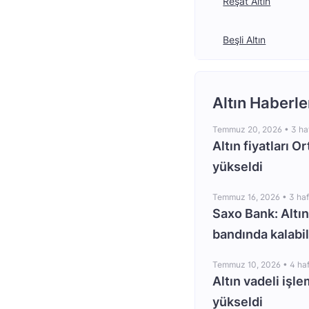
Reşat Altın
Beşli Altın
Altın Haberle
Temmuz 20, 2026 •
3 ha
Altın fiyatları O
yükseldi
Temmuz 16, 2026 •
3 ha
Saxo Bank: Altın
bandında kalabil
Temmuz 10, 2026 •
4 ha
Altın vadeli işle
yükseldi