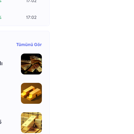
%
17:02
%
17:02
Tümünü Gör
lı
5