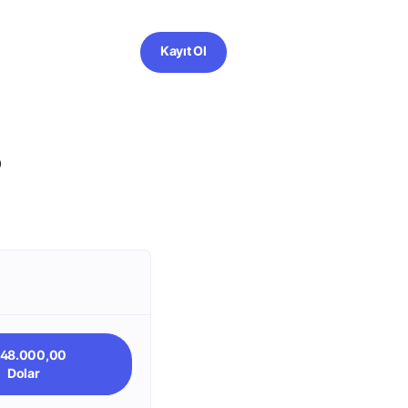
Kayıt Ol
?
548.000,00
Dolar