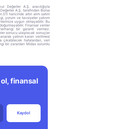
ul Değerler A.Ş. aracılığıyla
 Değerler A.Ş. tarafından Borsa
n.S1) haricinde altın alım satım
lgi, yorum ve tavsiyeler yatırım
hlerinize uygun olmayabilir. Bu
doğurmayabilir. Finansal veriler
herhangi bir garanti vermez.
eler sonucu ulaşılacak sonuçlar
anarak yatırım kararı verilmesi
ya çıkabilecek hatalardan, veri
ngi bir zarardan Midas sorumlu
ol, finansal
Kaydol