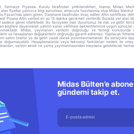
ri, Sermaye Piyasası Kurulu tarafından yetkilendirilen, lisanslı Midas Menk
alan fiyatlar yalnızca bilgi sunulması amacıyla hazırlanmış olup Midas Menkul
a Pazarı’nda işlem gören, Darphane tarafından ihraç edilen Altın sertifikası (Altı
t Piyasa Altın verileri en az 15 dakika gecikmeli verilerdir. Burada yer alan bi
sadece genel niteliktedir. Bu tavsiyeler mali durumunuz ile risk ve getiri terci
 bilgilere dayanılarak yatırım kararı verilmesi beklentilerinize uygun sonuçlar 
anmaktadır. Midas, yayınlanan verilerin doğruluğu ve tamlığı konusunda 
lerin ve hesaplanan değişkenlerin doğruluğu garanti edilemez. Yapılacak filtrem
alım-satım önerisi ya da getiri vaadi olarak yorumlanmamalıdır. Bu sonuçlara day
r doğurmayabilir. Hesaplamalarda veya teknoloji farklılıkları nedeni ile orta
ıklardan, verinin eksik ve yanlış yayınlanmasından meydana gelebilecek herha
Midas Bülten’e abone 
gündemi takip et.