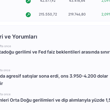
42.577,92
43.416,64
2,09
215.550,72
219.746,80
2,09
ri ve Yorumları
fta once
rtadoğu gerilimi ve Fed faiz beklentileri arasında sınır
fta once
da agresif satışlar sona erdi, ons 3.950-4.200 dolar
ir
fta once
mleri Orta Doğu gerilimleri ve dip alımlarıyla yüzde 1,