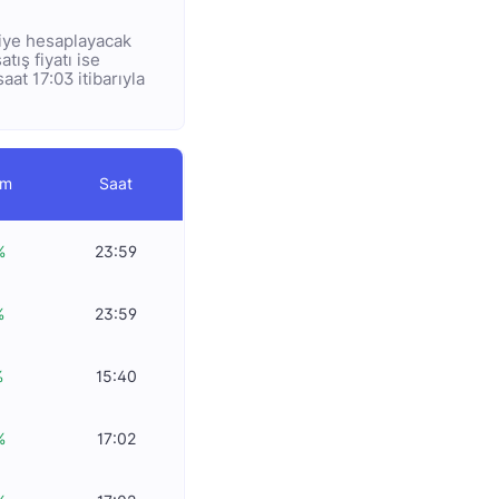
 diye hesaplayacak
atış fiyatı ise
aat 17:03 itibarıyla
im
Saat
%
23:59
%
23:59
%
15:40
%
17:02