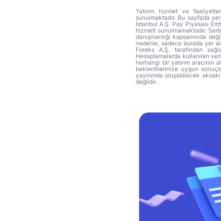
Yatırım hizmet ve faaliyetle
sunulmaktadır. Bu sayfada yer 
İstanbul A.Ş. Pay Piyasası Emti
hizmeti sunulmamaktadır. Serbes
danışmanlığı kapsamında değil 
nedenle, sadece burada yer alan
Foreks A.Ş. tarafından sağl
Hesaplamalarda kullanılan veri
herhangi bir yatırım aracının 
beklentilerinize uygun sonuçla
yayınında oluşabilecek aksakl
değildir.