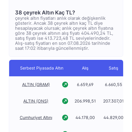
38 çeyrek Altın Kaç TL?
çeyrek altın fiyatları anlık olarak değişkenlik
gösterir. Ancak 38 çeyrek altın kaç TL diye
hesaplayacak olursak; anlık çeyrek altın fiyatına
göre 38 çeyrek altının alış fiyatı 404.490,24 TL,
satış fiyatı ise 413.723,48 TL seviyelerindedir.
Alış-satış fiyatları en son 07.08.2026 tarihinde
saat 17:02 itibarıyla güncellenmiştir.
Serbest Piyasada Altın
Alış
Satış
ALTIN (GRAM)
6.659,69
6.660,55
ALTIN (ONS)
206.998,51
207.307,01
Cumhuriyet Altını
44.178,00
44.829,00