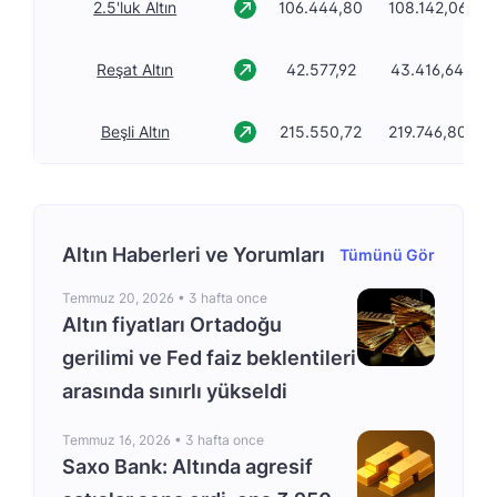
2.5'luk Altın
106.444,80
108.142,06
Reşat Altın
42.577,92
43.416,64
Beşli Altın
215.550,72
219.746,80
Altın Haberleri ve Yorumları
Tümünü Gör
Temmuz 20, 2026 •
3 hafta once
Altın fiyatları Ortadoğu
gerilimi ve Fed faiz beklentileri
arasında sınırlı yükseldi
Temmuz 16, 2026 •
3 hafta once
Saxo Bank: Altında agresif