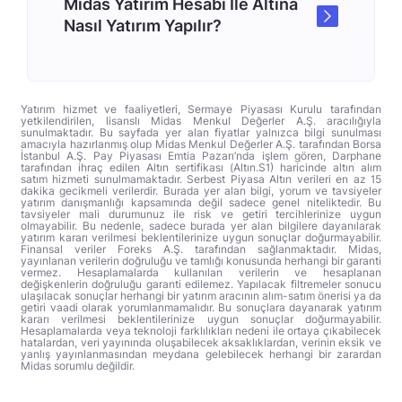
Midas Yatırım Hesabı İle Altına
Nasıl Yatırım Yapılır?
Yatırım hizmet ve faaliyetleri, Sermaye Piyasası Kurulu tarafından
yetkilendirilen, lisanslı Midas Menkul Değerler A.Ş. aracılığıyla
sunulmaktadır. Bu sayfada yer alan fiyatlar yalnızca bilgi sunulması
amacıyla hazırlanmış olup Midas Menkul Değerler A.Ş. tarafından Borsa
İstanbul A.Ş. Pay Piyasası Emtia Pazarı’nda işlem gören, Darphane
tarafından ihraç edilen Altın sertifikası (Altın.S1) haricinde altın alım
satım hizmeti sunulmamaktadır. Serbest Piyasa Altın verileri en az 15
dakika gecikmeli verilerdir. Burada yer alan bilgi, yorum ve tavsiyeler
yatırım danışmanlığı kapsamında değil sadece genel niteliktedir. Bu
tavsiyeler mali durumunuz ile risk ve getiri tercihlerinize uygun
olmayabilir. Bu nedenle, sadece burada yer alan bilgilere dayanılarak
yatırım kararı verilmesi beklentilerinize uygun sonuçlar doğurmayabilir.
Finansal veriler Foreks A.Ş. tarafından sağlanmaktadır. Midas,
yayınlanan verilerin doğruluğu ve tamlığı konusunda herhangi bir garanti
vermez. Hesaplamalarda kullanılan verilerin ve hesaplanan
değişkenlerin doğruluğu garanti edilemez. Yapılacak filtremeler sonucu
ulaşılacak sonuçlar herhangi bir yatırım aracının alım-satım önerisi ya da
getiri vaadi olarak yorumlanmamalıdır. Bu sonuçlara dayanarak yatırım
kararı verilmesi beklentilerinize uygun sonuçlar doğurmayabilir.
Hesaplamalarda veya teknoloji farklılıkları nedeni ile ortaya çıkabilecek
hatalardan, veri yayınında oluşabilecek aksaklıklardan, verinin eksik ve
yanlış yayınlanmasından meydana gelebilecek herhangi bir zarardan
Midas sorumlu değildir.