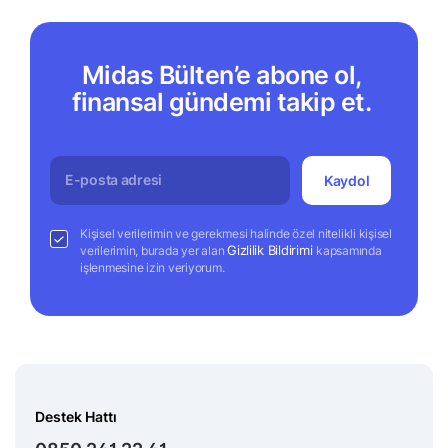
Midas Bülten’e abone ol,
finansal gündemi takip et.
Kaydol
Kişisel verilerimin ve gerekmesi halinde özel nitelikli kişisel
Gizlilik Bildirimi
verilerimin, burada yer alan
kapsamında
işlenmesine izin veriyorum.
Destek Hattı