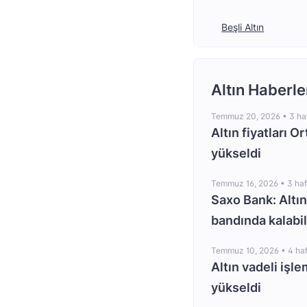
Beşli Altın
Altın Haberle
Temmuz 20, 2026 •
3 ha
Altın fiyatları O
yükseldi
Temmuz 16, 2026 •
3 ha
Saxo Bank: Altın
bandında kalabil
Temmuz 10, 2026 •
4 ha
Altın vadeli işle
yükseldi