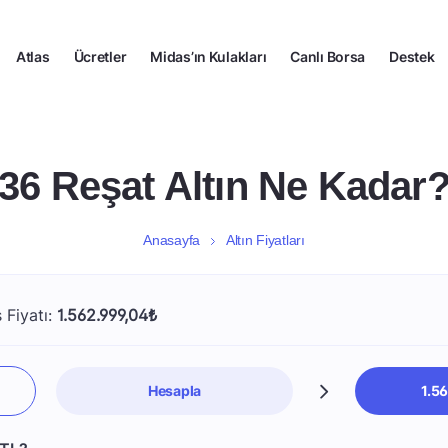
Atlas
Ücretler
Midas’ın Kulakları
Canlı Borsa
Destek
36 Reşat Altın Ne Kadar
Anasayfa
Altın Fiyatları
 Fiyatı:
1.562.999,04₺
Hesapla
1.5