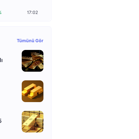
%
17:02
Tümünü Gör
lı
5