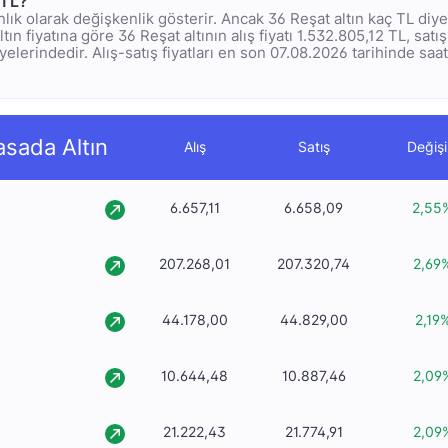
 TL?
 anlık olarak değişkenlik gösterir. Ancak 36 Reşat altın kaç TL di
ltın fiyatına göre 36 Reşat altının alış fiyatı 1.532.805,12 TL, satış 
elerindedir. Alış-satış fiyatları en son 07.08.2026 tarihinde saat 
asada Altın
Alış
Satış
Değiş
6.657,11
6.658,09
2,55
207.268,01
207.320,74
2,69
44.178,00
44.829,00
2,19
10.644,48
10.887,46
2,09
21.222,43
21.774,91
2,09