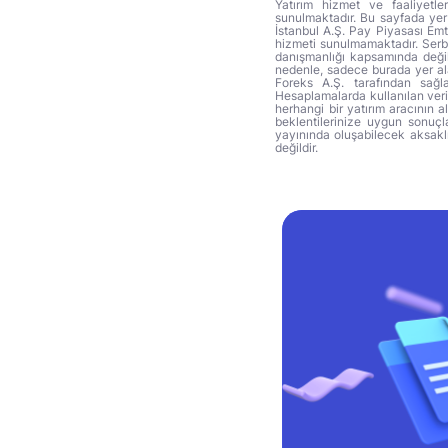
Yatırım hizmet ve faaliyetle
sunulmaktadır. Bu sayfada yer 
İstanbul A.Ş. Pay Piyasası Emti
hizmeti sunulmamaktadır. Serbes
danışmanlığı kapsamında değil 
nedenle, sadece burada yer alan
Foreks A.Ş. tarafından sağl
Hesaplamalarda kullanılan veri
herhangi bir yatırım aracının 
beklentilerinize uygun sonuçla
yayınında oluşabilecek aksakl
değildir.