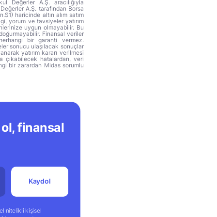
ul Değerler A.Ş. aracılığıyla
 Değerler A.Ş. tarafından Borsa
n.S1) haricinde altın alım satım
lgi, yorum ve tavsiyeler yatırım
hlerinize uygun olmayabilir. Bu
doğurmayabilir. Finansal veriler
herhangi bir garanti vermez.
eler sonucu ulaşılacak sonuçlar
anarak yatırım kararı verilmesi
ya çıkabilecek hatalardan, veri
ngi bir zarardan Midas sorumlu
ol, finansal
Kaydol
 nitelikli kişisel