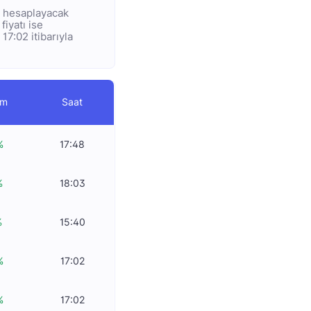
ye hesaplayacak
fiyatı ise
17:02 itibarıyla
im
Saat
%
17:48
%
18:03
%
15:40
%
17:02
%
17:02