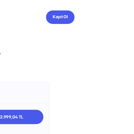
Kayıt Ol
?
62.999,04 TL