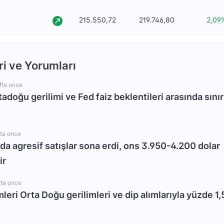
215.550,72
219.746,80
2,09
ri ve Yorumları
fta once
rtadoğu gerilimi ve Fed faiz beklentileri arasında sınır
fta once
da agresif satışlar sona erdi, ons 3.950-4.200 dolar
ir
fta once
mleri Orta Doğu gerilimleri ve dip alımlarıyla yüzde 1,