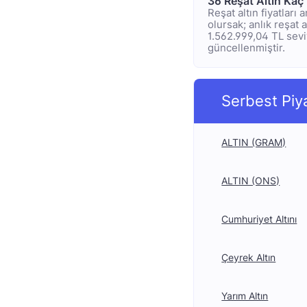
36 Reşat Altın Kaç
Reşat altın fiyatları
olursak; anlık reşat a
1.562.999,04 TL seviy
güncellenmiştir.
Serbest Piy
ALTIN (GRAM)
ALTIN (ONS)
Cumhuriyet Altını
Çeyrek Altın
Yarım Altın