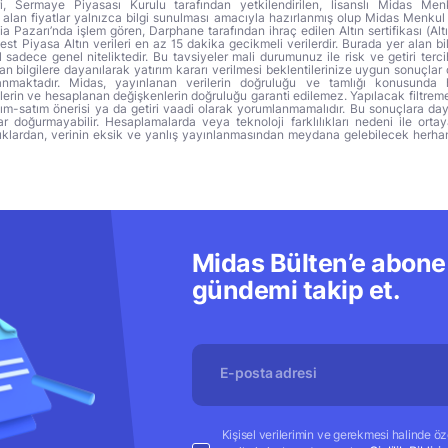
ri, Sermaye Piyasası Kurulu tarafından yetkilendirilen, lisanslı Midas Menk
alan fiyatlar yalnızca bilgi sunulması amacıyla hazırlanmış olup Midas Menkul
a Pazarı’nda işlem gören, Darphane tarafından ihraç edilen Altın sertifikası (Altı
t Piyasa Altın verileri en az 15 dakika gecikmeli verilerdir. Burada yer alan bi
sadece genel niteliktedir. Bu tavsiyeler mali durumunuz ile risk ve getiri terci
 bilgilere dayanılarak yatırım kararı verilmesi beklentilerinize uygun sonuçlar 
anmaktadır. Midas, yayınlanan verilerin doğruluğu ve tamlığı konusunda 
lerin ve hesaplanan değişkenlerin doğruluğu garanti edilemez. Yapılacak filtrem
alım-satım önerisi ya da getiri vaadi olarak yorumlanmamalıdır. Bu sonuçlara day
r doğurmayabilir. Hesaplamalarda veya teknoloji farklılıkları nedeni ile orta
ıklardan, verinin eksik ve yanlış yayınlanmasından meydana gelebilecek herha
Midas Bülten’e abone 
gündemi takip et.
Kişisel verilerimin ve gerekmesi halinde özel