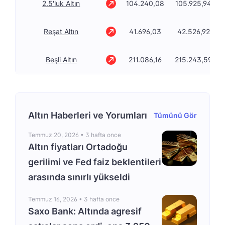
2.5'luk Altın
104.240,08
105.925,94
Reşat Altın
41.696,03
42.526,92
Beşli Altın
211.086,16
215.243,59
Altın Haberleri ve Yorumları
Tümünü Gör
Temmuz 20, 2026 •
3 hafta once
Altın fiyatları Ortadoğu
gerilimi ve Fed faiz beklentileri
arasında sınırlı yükseldi
Temmuz 16, 2026 •
3 hafta once
Saxo Bank: Altında agresif