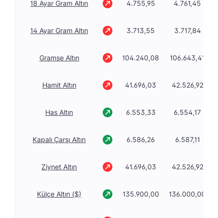
18 Ayar Gram Altın
4.755,95
4.761,45
14 Ayar Gram Altın
3.713,55
3.717,84
Gramse Altın
104.240,08
106.643,41
Hamit Altın
41.696,03
42.526,92
Has Altın
6.553,33
6.554,17
Kapalı Çarşı Altın
6.586,26
6.587,11
Ziynet Altın
41.696,03
42.526,92
Külçe Altın ($)
135.900,00
136.000,00