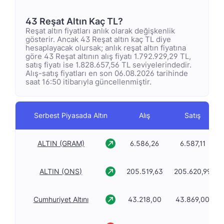
43 Reşat Altın Kaç TL?
Reşat altın fiyatları anlık olarak değişkenlik
gösterir. Ancak 43 Reşat altın kaç TL diye
hesaplayacak olursak; anlık reşat altın fiyatına
göre 43 Reşat altının alış fiyatı 1.792.929,29 TL,
satış fiyatı ise 1.828.657,56 TL seviyelerindedir.
Alış-satış fiyatları en son 06.08.2026 tarihinde
saat 16:50 itibarıyla güncellenmiştir.
Serbest Piyasada Altın
Alış
Satış
ALTIN (GRAM)
6.586,26
6.587,11
ALTIN (ONS)
205.519,63
205.620,99
Cumhuriyet Altını
43.218,00
43.869,00