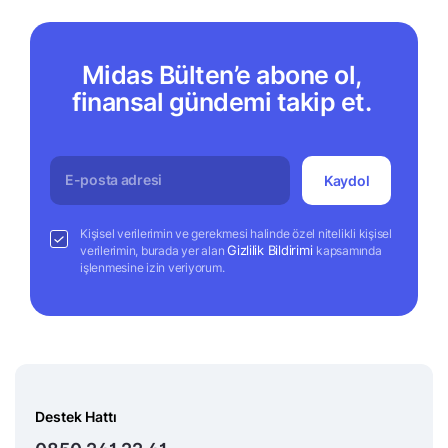
Midas Bülten’e abone ol,
finansal gündemi takip et.
Kaydol
Kişisel verilerimin ve gerekmesi halinde özel nitelikli kişisel
Gizlilik Bildirimi
verilerimin, burada yer alan
kapsamında
işlenmesine izin veriyorum.
Destek Hattı