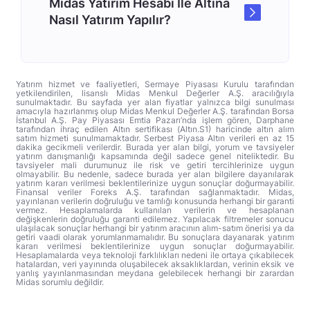
Midas Yatırım Hesabı İle Altına
Nasıl Yatırım Yapılır?
Yatırım hizmet ve faaliyetleri, Sermaye Piyasası Kurulu tarafından
yetkilendirilen, lisanslı Midas Menkul Değerler A.Ş. aracılığıyla
sunulmaktadır. Bu sayfada yer alan fiyatlar yalnızca bilgi sunulması
amacıyla hazırlanmış olup Midas Menkul Değerler A.Ş. tarafından Borsa
İstanbul A.Ş. Pay Piyasası Emtia Pazarı’nda işlem gören, Darphane
tarafından ihraç edilen Altın sertifikası (Altın.S1) haricinde altın alım
satım hizmeti sunulmamaktadır. Serbest Piyasa Altın verileri en az 15
dakika gecikmeli verilerdir. Burada yer alan bilgi, yorum ve tavsiyeler
yatırım danışmanlığı kapsamında değil sadece genel niteliktedir. Bu
tavsiyeler mali durumunuz ile risk ve getiri tercihlerinize uygun
olmayabilir. Bu nedenle, sadece burada yer alan bilgilere dayanılarak
yatırım kararı verilmesi beklentilerinize uygun sonuçlar doğurmayabilir.
Finansal veriler Foreks A.Ş. tarafından sağlanmaktadır. Midas,
yayınlanan verilerin doğruluğu ve tamlığı konusunda herhangi bir garanti
vermez. Hesaplamalarda kullanılan verilerin ve hesaplanan
değişkenlerin doğruluğu garanti edilemez. Yapılacak filtremeler sonucu
ulaşılacak sonuçlar herhangi bir yatırım aracının alım-satım önerisi ya da
getiri vaadi olarak yorumlanmamalıdır. Bu sonuçlara dayanarak yatırım
kararı verilmesi beklentilerinize uygun sonuçlar doğurmayabilir.
Hesaplamalarda veya teknoloji farklılıkları nedeni ile ortaya çıkabilecek
hatalardan, veri yayınında oluşabilecek aksaklıklardan, verinin eksik ve
yanlış yayınlanmasından meydana gelebilecek herhangi bir zarardan
Midas sorumlu değildir.