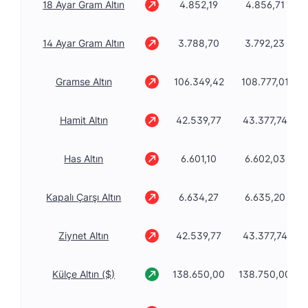
18 Ayar Gram Altın
4.852,19
4.856,71
14 Ayar Gram Altın
3.788,70
3.792,23
Gramse Altın
106.349,42
108.777,01
Hamit Altın
42.539,77
43.377,74
Has Altın
6.601,10
6.602,03
Kapalı Çarşı Altın
6.634,27
6.635,20
Ziynet Altın
42.539,77
43.377,74
Külçe Altın ($)
138.650,00
138.750,00