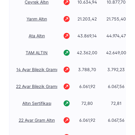
Çeyrek Altın
10.634,94
10.877,70
Yarım Altın
21.203,42
21.755,40
Ata Altın
43.869,14
44.974,47
TAM ALTIN
42.362,00
42.649,00
14 Ayar Bilezik Gramı
3.788,70
3.792,23
22 Ayar Bilezik Gramı
6.061,92
6.067,56
Altın Sertifikası
72,80
72,81
22 Ayar Gram Altın
6.061,92
6.067,56