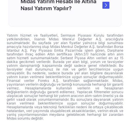
Midas Yatırım Hesabı İle Altına
Nasıl Yatırım Yapılır?
Yatırım hizmet ve faaliyetleri, Sermaye Piyasası Kurulu tarafından
yetkilendirilen, lisanslı Midas Menkul Değerler A.Ş. aracılığıyla
sunulmaktadır. Bu sayfada yer alan fiyatlar yalnızca bilgi sunulması
amacıyla hazırlanmış olup Midas Menkul Değerler A.Ş. tarafından Borsa
İstanbul A.Ş. Pay Piyasası Emtia Pazarı’nda işlem gören, Darphane
tarafından ihraç edilen Altın sertifikası (Altın.S1) haricinde altın alım
satım hizmeti sunulmamaktadır. Serbest Piyasa Altın verileri en az 15
dakika gecikmeli verilerdir. Burada yer alan bilgi, yorum ve tavsiyeler
yatırım danışmanlığı kapsamında değil sadece genel niteliktedir. Bu
tavsiyeler mali durumunuz ile risk ve getiri tercihlerinize uygun
olmayabilir. Bu nedenle, sadece burada yer alan bilgilere dayanılarak
yatırım kararı verilmesi beklentilerinize uygun sonuçlar doğurmayabilir.
Finansal veriler Foreks A.Ş. tarafından sağlanmaktadır. Midas,
yayınlanan verilerin doğruluğu ve tamlığı konusunda herhangi bir garanti
vermez. Hesaplamalarda kullanılan verilerin ve hesaplanan
değişkenlerin doğruluğu garanti edilemez. Yapılacak filtremeler sonucu
ulaşılacak sonuçlar herhangi bir yatırım aracının alım-satım önerisi ya da
getiri vaadi olarak yorumlanmamalıdır. Bu sonuçlara dayanarak yatırım
kararı verilmesi beklentilerinize uygun sonuçlar doğurmayabilir.
Hesaplamalarda veya teknoloji farklılıkları nedeni ile ortaya çıkabilecek
hatalardan, veri yayınında oluşabilecek aksaklıklardan, verinin eksik ve
yanlış yayınlanmasından meydana gelebilecek herhangi bir zarardan
Midas sorumlu değildir.