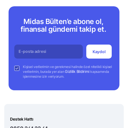
Midas Bülten’e abone ol,
finansal gündemi takip et.
Kaydol
Kişisel verilerimin ve gerekmesi halinde özel nitelikli kişisel
Gizlilik Bildirimi
verilerimin, burada yer alan
kapsamında
işlenmesine izin veriyorum.
Destek Hattı