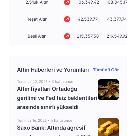
2.5'luk Altın
106.349,42
108.045,17
Reşat Altın
42.539,77
43.377,74
Beşli Altın
215.357,58
219.549,92
Altın Haberleri ve Yorumları
Tümünü Gör
Temmuz 20, 2026 •
3 hafta once
Altın fiyatları Ortadoğu
gerilimi ve Fed faiz beklentileri
arasında sınırlı yükseldi
Temmuz 16, 2026 •
4 hafta once
Saxo Bank: Altında agresif