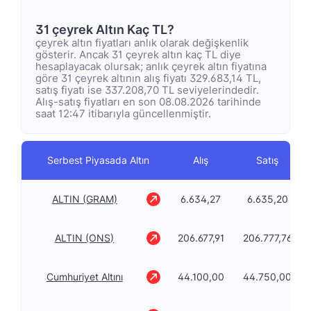
31 çeyrek Altın Kaç TL?
çeyrek altın fiyatları anlık olarak değişkenlik
gösterir. Ancak 31 çeyrek altın kaç TL diye
hesaplayacak olursak; anlık çeyrek altın fiyatına
göre 31 çeyrek altının alış fiyatı 329.683,14 TL,
satış fiyatı ise 337.208,70 TL seviyelerindedir.
Alış-satış fiyatları en son 08.08.2026 tarihinde
saat 12:47 itibarıyla güncellenmiştir.
Serbest Piyasada Altın
Alış
Satış
ALTIN (GRAM)
6.634,27
6.635,20
ALTIN (ONS)
206.677,91
206.777,76
Cumhuriyet Altını
44.100,00
44.750,00