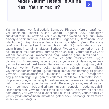
Midas Yatırım Hesabı İle Altına
Nasıl Yatırım Yapılır?
Yatırım hizmet ve faaliyetleri, Sermaye Piyasası Kurulu tarafından
yetkilendirilen, lisanslı Midas Menkul Değerler A.Ş. aracılığıyla
sunulmaktadır. Bu sayfada yer alan fiyatlar yalnızca bilgi sunulması
amacıyla hazırlanmış olup Midas Menkul Değerler A.Ş. tarafından Borsa
İstanbul A.Ş. Pay Piyasası Emtia Pazarı’nda işlem gören, Darphane
tarafından ihraç edilen Altın sertifikası (Altın.S1) haricinde altın alım
satım hizmeti sunulmamaktadır. Serbest Piyasa Altın verileri en az 15
dakika gecikmeli verilerdir. Burada yer alan bilgi, yorum ve tavsiyeler
yatırım danışmanlığı kapsamında değil sadece genel niteliktedir. Bu
tavsiyeler mali durumunuz ile risk ve getiri tercihlerinize uygun
olmayabilir. Bu nedenle, sadece burada yer alan bilgilere dayanılarak
yatırım kararı verilmesi beklentilerinize uygun sonuçlar doğurmayabilir.
Finansal veriler Foreks A.Ş. tarafından sağlanmaktadır. Midas,
yayınlanan verilerin doğruluğu ve tamlığı konusunda herhangi bir garanti
vermez. Hesaplamalarda kullanılan verilerin ve hesaplanan
değişkenlerin doğruluğu garanti edilemez. Yapılacak filtremeler sonucu
ulaşılacak sonuçlar herhangi bir yatırım aracının alım-satım önerisi ya da
getiri vaadi olarak yorumlanmamalıdır. Bu sonuçlara dayanarak yatırım
kararı verilmesi beklentilerinize uygun sonuçlar doğurmayabilir.
Hesaplamalarda veya teknoloji farklılıkları nedeni ile ortaya çıkabilecek
hatalardan, veri yayınında oluşabilecek aksaklıklardan, verinin eksik ve
yanlış yayınlanmasından meydana gelebilecek herhangi bir zarardan
Midas sorumlu değildir.