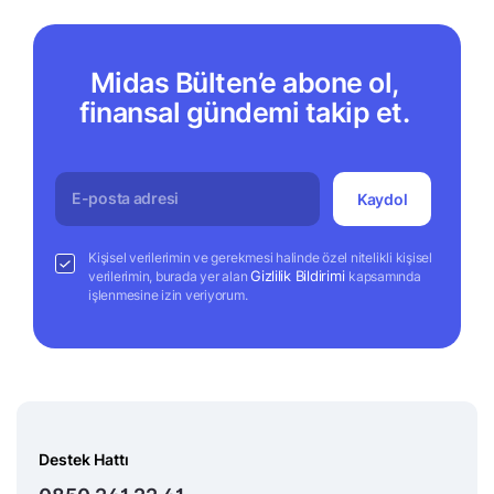
Midas Bülten’e abone ol,
finansal gündemi takip et.
Kaydol
Kişisel verilerimin ve gerekmesi halinde özel nitelikli kişisel
Gizlilik Bildirimi
verilerimin, burada yer alan
kapsamında
işlenmesine izin veriyorum.
Destek Hattı