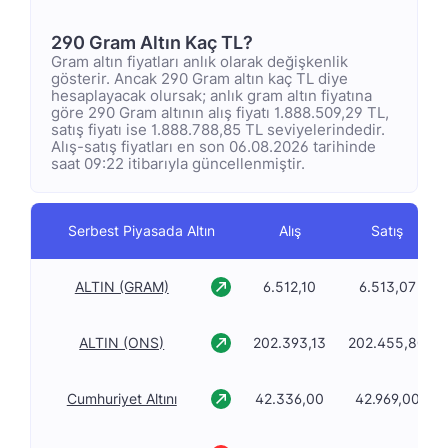
290 Gram Altın Kaç TL?
Gram altın fiyatları anlık olarak değişkenlik
gösterir. Ancak 290 Gram altın kaç TL diye
hesaplayacak olursak; anlık gram altın fiyatına
göre 290 Gram altının alış fiyatı 1.888.509,29 TL,
satış fiyatı ise 1.888.788,85 TL seviyelerindedir.
Alış-satış fiyatları en son 06.08.2026 tarihinde
saat 09:22 itibarıyla güncellenmiştir.
Serbest Piyasada Altın
Alış
Satış
ALTIN (GRAM)
6.512,10
6.513,07
ALTIN (ONS)
202.393,13
202.455,80
Cumhuriyet Altını
42.336,00
42.969,00