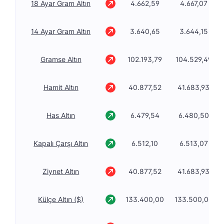
18 Ayar Gram Altın
4.662,59
4.667,07
14 Ayar Gram Altın
3.640,65
3.644,15
Gramse Altın
102.193,79
104.529,49
Hamit Altın
40.877,52
41.683,93
Has Altın
6.479,54
6.480,50
Kapalı Çarşı Altın
6.512,10
6.513,07
Ziynet Altın
40.877,52
41.683,93
Külçe Altın ($)
133.400,00
133.500,00