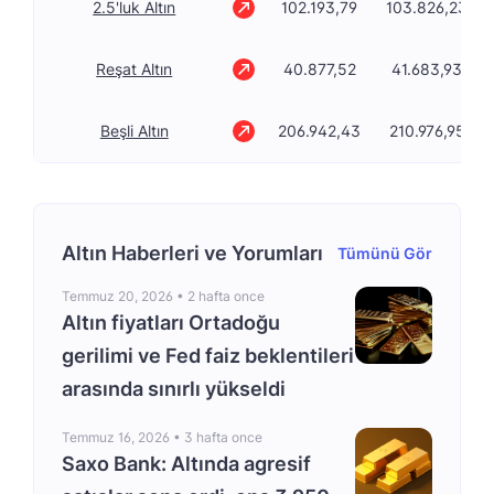
2.5'luk Altın
102.193,79
103.826,23
Reşat Altın
40.877,52
41.683,93
Beşli Altın
206.942,43
210.976,95
Altın Haberleri ve Yorumları
Tümünü Gör
Temmuz 20, 2026 •
2 hafta once
Altın fiyatları Ortadoğu
gerilimi ve Fed faiz beklentileri
arasında sınırlı yükseldi
Temmuz 16, 2026 •
3 hafta once
Saxo Bank: Altında agresif