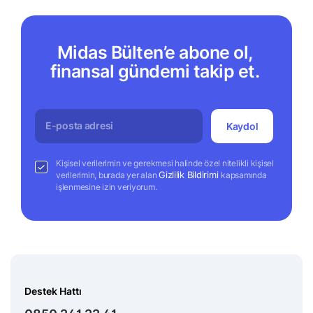
Midas Bülten’e abone ol,
finansal gündemi takip et.
Kaydol
Kişisel verilerimin ve gerekmesi halinde özel nitelikli kişisel
Gizlilik Bildirimi
verilerimin, burada yer alan
kapsamında
işlenmesine izin veriyorum.
Destek Hattı