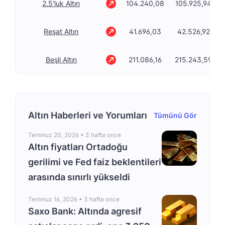
2.5'luk Altın
104.240,08
105.925,94
Reşat Altın
41.696,03
42.526,92
Beşli Altın
211.086,16
215.243,59
Altın Haberleri ve Yorumları
Tümünü Gör
Temmuz 20, 2026 •
3 hafta once
Altın fiyatları Ortadoğu
gerilimi ve Fed faiz beklentileri
arasında sınırlı yükseldi
Temmuz 16, 2026 •
3 hafta once
Saxo Bank: Altında agresif