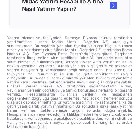
Midas Yatırım Hesabı İle Altına
Nasıl Yatırım Yapılır?
Yatırım hizmet ve faaliyetleri, Sermaye Piyasası Kurulu tarafından
yetkilendirilen, lisanslı Midas Menkul Değerler A.Ş. aracılığıyla
sunulmaktadır. Bu sayfada yer alan fiyatlar yalnızca bilgi sunulması
amacıyla hazırlanmış olup Midas Menkul Değerler A.Ş. tarafından Borsa
İstanbul A.Ş. Pay Piyasası Emtia Pazarı’nda işlem gören, Darphane
tarafından ihraç edilen Altın sertifikası (Altın.S1) haricinde altın alım
satım hizmeti sunulmamaktadır. Serbest Piyasa Altın verileri en az 15
dakika gecikmeli verilerdir. Burada yer alan bilgi, yorum ve tavsiyeler
yatırım danışmanlığı kapsamında değil sadece genel niteliktedir. Bu
tavsiyeler mali durumunuz ile risk ve getiri tercihlerinize uygun
olmayabilir. Bu nedenle, sadece burada yer alan bilgilere dayanılarak
yatırım kararı verilmesi beklentilerinize uygun sonuçlar doğurmayabilir.
Finansal veriler Foreks A.Ş. tarafından sağlanmaktadır. Midas,
yayınlanan verilerin doğruluğu ve tamlığı konusunda herhangi bir garanti
vermez. Hesaplamalarda kullanılan verilerin ve hesaplanan
değişkenlerin doğruluğu garanti edilemez. Yapılacak filtremeler sonucu
ulaşılacak sonuçlar herhangi bir yatırım aracının alım-satım önerisi ya da
getiri vaadi olarak yorumlanmamalıdır. Bu sonuçlara dayanarak yatırım
kararı verilmesi beklentilerinize uygun sonuçlar doğurmayabilir.
Hesaplamalarda veya teknoloji farklılıkları nedeni ile ortaya çıkabilecek
hatalardan, veri yayınında oluşabilecek aksaklıklardan, verinin eksik ve
yanlış yayınlanmasından meydana gelebilecek herhangi bir zarardan
Midas sorumlu değildir.