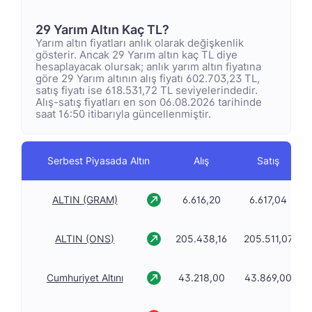
29 Yarım Altın Kaç TL?
Yarım altın fiyatları anlık olarak değişkenlik
gösterir. Ancak 29 Yarım altın kaç TL diye
hesaplayacak olursak; anlık yarım altın fiyatına
göre 29 Yarım altının alış fiyatı 602.703,23 TL,
satış fiyatı ise 618.531,72 TL seviyelerindedir.
Alış-satış fiyatları en son 06.08.2026 tarihinde
saat 16:50 itibarıyla güncellenmiştir.
Serbest Piyasada Altın
Alış
Satış
ALTIN (GRAM)
6.616,20
6.617,04
ALTIN (ONS)
205.438,16
205.511,07
Cumhuriyet Altını
43.218,00
43.869,00