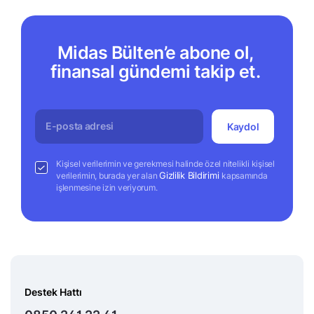
Midas Bülten’e abone ol,
finansal gündemi takip et.
Kaydol
Kişisel verilerimin ve gerekmesi halinde özel nitelikli kişisel
Gizlilik Bildirimi
verilerimin, burada yer alan
kapsamında
işlenmesine izin veriyorum.
Destek Hattı