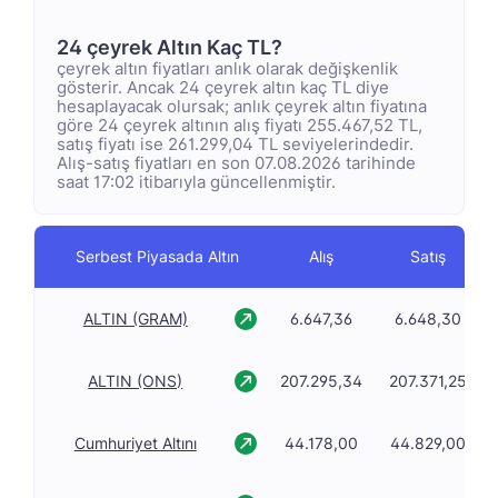
24 çeyrek Altın Kaç TL?
çeyrek altın fiyatları anlık olarak değişkenlik
gösterir. Ancak 24 çeyrek altın kaç TL diye
hesaplayacak olursak; anlık çeyrek altın fiyatına
göre 24 çeyrek altının alış fiyatı 255.467,52 TL,
satış fiyatı ise 261.299,04 TL seviyelerindedir.
Alış-satış fiyatları en son 07.08.2026 tarihinde
saat 17:02 itibarıyla güncellenmiştir.
Serbest Piyasada Altın
Alış
Satış
ALTIN (GRAM)
6.647,36
6.648,30
ALTIN (ONS)
207.295,34
207.371,25
Cumhuriyet Altını
44.178,00
44.829,00