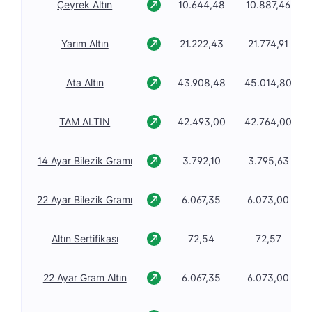
Çeyrek Altın
10.644,48
10.887,46
Yarım Altın
21.222,43
21.774,91
Ata Altın
43.908,48
45.014,80
TAM ALTIN
42.493,00
42.764,00
14 Ayar Bilezik Gramı
3.792,10
3.795,63
22 Ayar Bilezik Gramı
6.067,35
6.073,00
Altın Sertifikası
72,54
72,57
22 Ayar Gram Altın
6.067,35
6.073,00