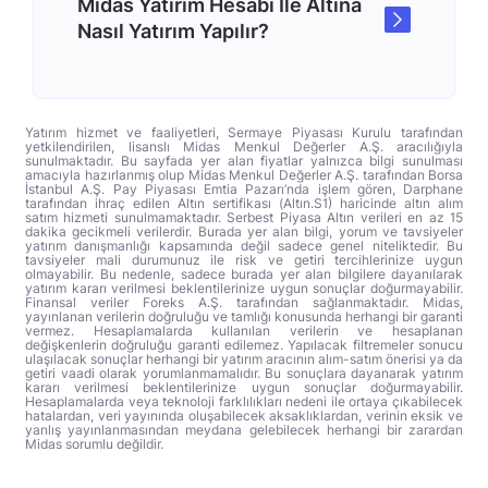
Midas Yatırım Hesabı İle Altına
Nasıl Yatırım Yapılır?
Yatırım hizmet ve faaliyetleri, Sermaye Piyasası Kurulu tarafından
yetkilendirilen, lisanslı Midas Menkul Değerler A.Ş. aracılığıyla
sunulmaktadır. Bu sayfada yer alan fiyatlar yalnızca bilgi sunulması
amacıyla hazırlanmış olup Midas Menkul Değerler A.Ş. tarafından Borsa
İstanbul A.Ş. Pay Piyasası Emtia Pazarı’nda işlem gören, Darphane
tarafından ihraç edilen Altın sertifikası (Altın.S1) haricinde altın alım
satım hizmeti sunulmamaktadır. Serbest Piyasa Altın verileri en az 15
dakika gecikmeli verilerdir. Burada yer alan bilgi, yorum ve tavsiyeler
yatırım danışmanlığı kapsamında değil sadece genel niteliktedir. Bu
tavsiyeler mali durumunuz ile risk ve getiri tercihlerinize uygun
olmayabilir. Bu nedenle, sadece burada yer alan bilgilere dayanılarak
yatırım kararı verilmesi beklentilerinize uygun sonuçlar doğurmayabilir.
Finansal veriler Foreks A.Ş. tarafından sağlanmaktadır. Midas,
yayınlanan verilerin doğruluğu ve tamlığı konusunda herhangi bir garanti
vermez. Hesaplamalarda kullanılan verilerin ve hesaplanan
değişkenlerin doğruluğu garanti edilemez. Yapılacak filtremeler sonucu
ulaşılacak sonuçlar herhangi bir yatırım aracının alım-satım önerisi ya da
getiri vaadi olarak yorumlanmamalıdır. Bu sonuçlara dayanarak yatırım
kararı verilmesi beklentilerinize uygun sonuçlar doğurmayabilir.
Hesaplamalarda veya teknoloji farklılıkları nedeni ile ortaya çıkabilecek
hatalardan, veri yayınında oluşabilecek aksaklıklardan, verinin eksik ve
yanlış yayınlanmasından meydana gelebilecek herhangi bir zarardan
Midas sorumlu değildir.