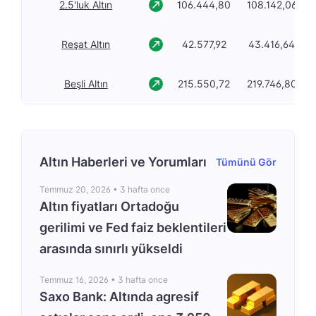
2.5'luk Altın
106.444,80
108.142,06
Reşat Altın
42.577,92
43.416,64
Beşli Altın
215.550,72
219.746,80
Altın Haberleri ve Yorumları
Tümünü Gör
Temmuz 20, 2026 •
3 hafta once
Altın fiyatları Ortadoğu
gerilimi ve Fed faiz beklentileri
arasında sınırlı yükseldi
Temmuz 16, 2026 •
3 hafta once
Saxo Bank: Altında agresif