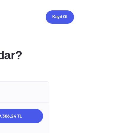
Kayıt Ol
dar?
9.386,24 TL