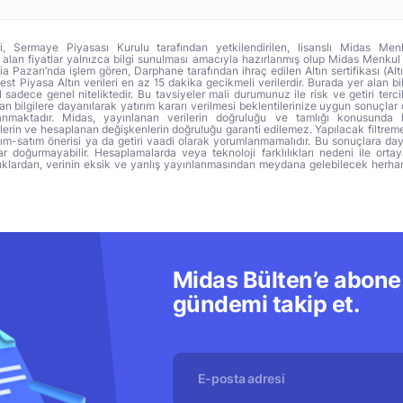
ri, Sermaye Piyasası Kurulu tarafından yetkilendirilen, lisanslı Midas Menk
alan fiyatlar yalnızca bilgi sunulması amacıyla hazırlanmış olup Midas Menkul
a Pazarı’nda işlem gören, Darphane tarafından ihraç edilen Altın sertifikası (Altı
t Piyasa Altın verileri en az 15 dakika gecikmeli verilerdir. Burada yer alan bi
sadece genel niteliktedir. Bu tavsiyeler mali durumunuz ile risk ve getiri terci
 bilgilere dayanılarak yatırım kararı verilmesi beklentilerinize uygun sonuçlar 
anmaktadır. Midas, yayınlanan verilerin doğruluğu ve tamlığı konusunda 
lerin ve hesaplanan değişkenlerin doğruluğu garanti edilemez. Yapılacak filtrem
alım-satım önerisi ya da getiri vaadi olarak yorumlanmamalıdır. Bu sonuçlara day
r doğurmayabilir. Hesaplamalarda veya teknoloji farklılıkları nedeni ile orta
ıklardan, verinin eksik ve yanlış yayınlanmasından meydana gelebilecek herha
Midas Bülten’e abone 
gündemi takip et.