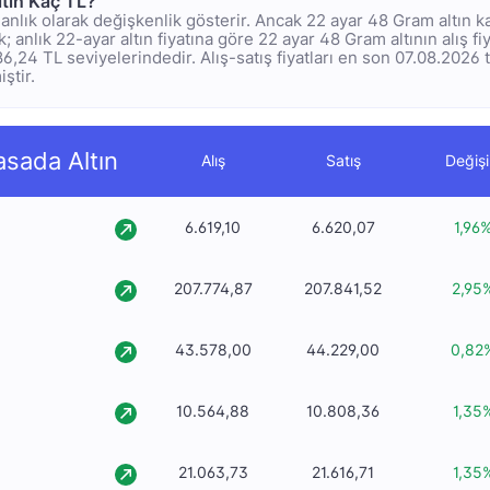
tın Kaç TL?
rı anlık olarak değişkenlik gösterir. Ancak 22 ayar 48 Gram altın k
 anlık 22-ayar altın fiyatına göre 22 ayar 48 Gram altının alış fi
386,24 TL seviyelerindedir. Alış-satış fiyatları en son 07.08.2026 
ştir.
asada Altın
Alış
Satış
Değiş
6.619,10
6.620,07
1,96
207.774,87
207.841,52
2,95
43.578,00
44.229,00
0,82
10.564,88
10.808,36
1,35
21.063,73
21.616,71
1,35