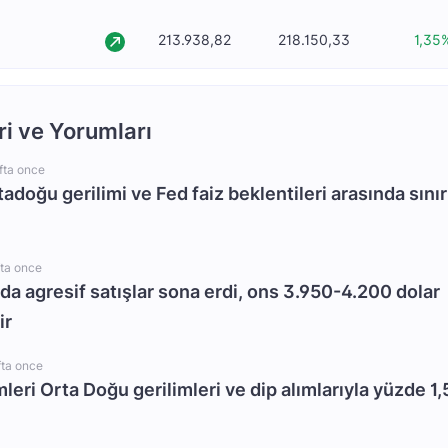
213.938,82
218.150,33
1,35
ri ve Yorumları
fta once
rtadoğu gerilimi ve Fed faiz beklentileri arasında sınır
fta once
da agresif satışlar sona erdi, ons 3.950-4.200 dolar
ir
fta once
mleri Orta Doğu gerilimleri ve dip alımlarıyla yüzde 1,