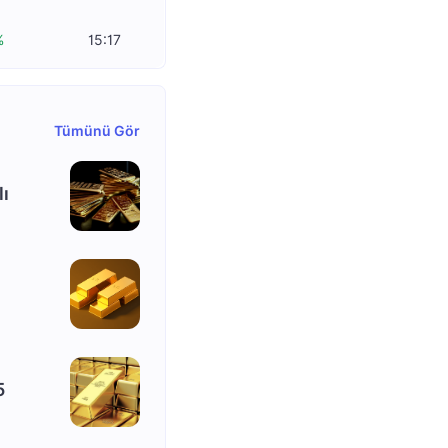
%
15:17
Tümünü Gör
lı
5