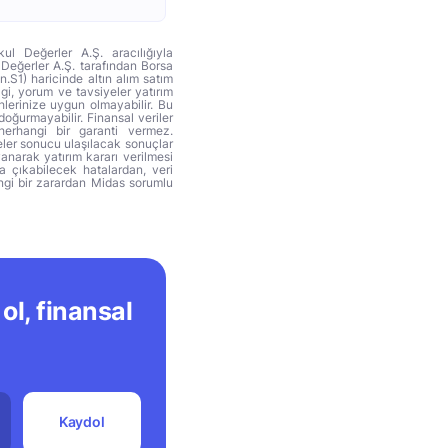
ul Değerler A.Ş. aracılığıyla
 Değerler A.Ş. tarafından Borsa
n.S1) haricinde altın alım satım
lgi, yorum ve tavsiyeler yatırım
hlerinize uygun olmayabilir. Bu
doğurmayabilir. Finansal veriler
herhangi bir garanti vermez.
eler sonucu ulaşılacak sonuçlar
anarak yatırım kararı verilmesi
ya çıkabilecek hatalardan, veri
ngi bir zarardan Midas sorumlu
ol, finansal
Kaydol