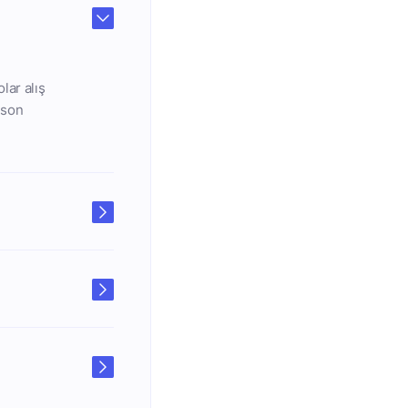
lar alış
n son