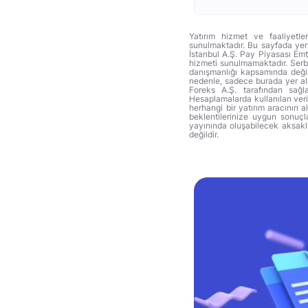
Yatırım hizmet ve faaliyetle
sunulmaktadır. Bu sayfada yer 
İstanbul A.Ş. Pay Piyasası Emti
hizmeti sunulmamaktadır. Serbes
danışmanlığı kapsamında değil 
nedenle, sadece burada yer alan
Foreks A.Ş. tarafından sağl
Hesaplamalarda kullanılan veri
herhangi bir yatırım aracının 
beklentilerinize uygun sonuçla
yayınında oluşabilecek aksakl
değildir.