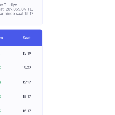
aç TL diye
yatı 289.055,04 TL,
tarihinde saat 15:17
im
Saat
%
15:19
%
15:33
%
12:19
%
15:17
%
15:17