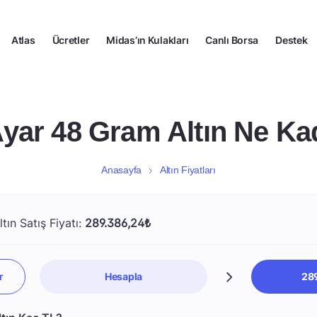
Atlas
Ücretler
Midas’ın Kulakları
Canlı Borsa
Destek
Ayar 48 Gram Altın Ne Ka
Anasayfa
Altın Fiyatları
ın Satış Fiyatı:
289.386,24₺
Hesapla
28