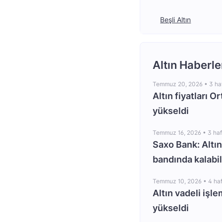
Beşli Altın
Altın Haberle
Temmuz 20, 2026 •
3 ha
Altın fiyatları O
yükseldi
Temmuz 16, 2026 •
3 ha
Saxo Bank: Altın
bandında kalabil
Temmuz 10, 2026 •
4 ha
Altın vadeli işle
yükseldi