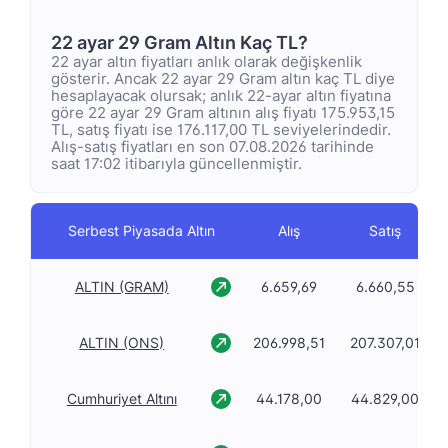
22 ayar 29 Gram Altın Kaç TL?
22 ayar altın fiyatları anlık olarak değişkenlik
gösterir. Ancak 22 ayar 29 Gram altın kaç TL diye
hesaplayacak olursak; anlık 22-ayar altın fiyatına
göre 22 ayar 29 Gram altının alış fiyatı 175.953,15
TL, satış fiyatı ise 176.117,00 TL seviyelerindedir.
Alış-satış fiyatları en son 07.08.2026 tarihinde
saat 17:02 itibarıyla güncellenmiştir.
Serbest Piyasada Altın
Alış
Satış
ALTIN (GRAM)
6.659,69
6.660,55
ALTIN (ONS)
206.998,51
207.307,01
Cumhuriyet Altını
44.178,00
44.829,00