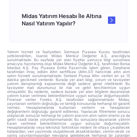
Midas Yatırım Hesabı İle Altına
Nasıl Yatırım Yapılır?
Yatırım hizmet ve faaliyetleri, Sermaye Piyasası Kurulu tarafından
yetkilendirilen, lisanslı Midas Menkul Değerler A.Ş. aracılığıyla
sunulmaktadır. Bu sayfada yer alan fiyatlar yalnızca bilgi sunulması
amacıyla hazırlanmış olup Midas Menkul Değerler A.Ş. tarafından Borsa
İstanbul A.Ş. Pay Piyasası Emtia Pazarı’nda işlem gören, Darphane
tarafından ihraç edilen Altın sertifikası (Altın.S1) haricinde altın alım
satım hizmeti sunulmamaktadır. Serbest Piyasa Altın verileri en az 15
dakika gecikmeli verilerdir. Burada yer alan bilgi, yorum ve tavsiyeler
yatırım danışmanlığı kapsamında değil sadece genel niteliktedir. Bu
tavsiyeler mali durumunuz ile risk ve getiri tercihlerinize uygun
olmayabilir. Bu nedenle, sadece burada yer alan bilgilere dayanılarak
yatırım kararı verilmesi beklentilerinize uygun sonuçlar doğurmayabilir.
Finansal veriler Foreks A.Ş. tarafından sağlanmaktadır. Midas,
yayınlanan verilerin doğruluğu ve tamlığı konusunda herhangi bir garanti
vermez. Hesaplamalarda kullanılan verilerin ve hesaplanan
değişkenlerin doğruluğu garanti edilemez. Yapılacak filtremeler sonucu
ulaşılacak sonuçlar herhangi bir yatırım aracının alım-satım önerisi ya da
getiri vaadi olarak yorumlanmamalıdır. Bu sonuçlara dayanarak yatırım
kararı verilmesi beklentilerinize uygun sonuçlar doğurmayabilir.
Hesaplamalarda veya teknoloji farklılıkları nedeni ile ortaya çıkabilecek
hatalardan, veri yayınında oluşabilecek aksaklıklardan, verinin eksik ve
yanlış yayınlanmasından meydana gelebilecek herhangi bir zarardan