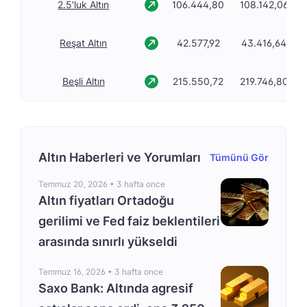
2.5'luk Altın
106.444,80
108.142,06
Reşat Altın
42.577,92
43.416,64
Beşli Altın
215.550,72
219.746,80
Altın Haberleri ve Yorumları
Tümünü Gör
Temmuz 20, 2026 •
3 hafta once
Altın fiyatları Ortadoğu
gerilimi ve Fed faiz beklentileri
arasında sınırlı yükseldi
Temmuz 16, 2026 •
3 hafta once
Saxo Bank: Altında agresif