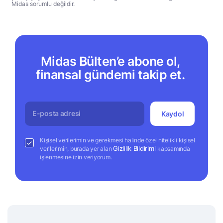
Midas sorumlu değildir.
Midas Bülten’e abone ol,
finansal gündemi takip et.
Kaydol
Kişisel verilerimin ve gerekmesi halinde özel nitelikli kişisel
Gizlilik Bildirimi
verilerimin, burada yer alan
kapsamında
işlenmesine izin veriyorum.