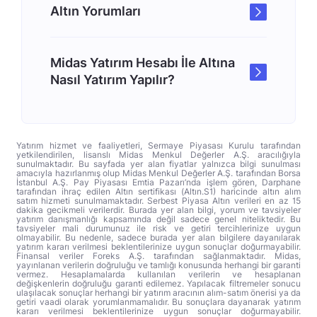
Altın Yorumları
Midas Yatırım Hesabı İle Altına
Nasıl Yatırım Yapılır?
Yatırım hizmet ve faaliyetleri, Sermaye Piyasası Kurulu tarafından
yetkilendirilen, lisanslı Midas Menkul Değerler A.Ş. aracılığıyla
sunulmaktadır. Bu sayfada yer alan fiyatlar yalnızca bilgi sunulması
amacıyla hazırlanmış olup Midas Menkul Değerler A.Ş. tarafından Borsa
İstanbul A.Ş. Pay Piyasası Emtia Pazarı’nda işlem gören, Darphane
tarafından ihraç edilen Altın sertifikası (Altın.S1) haricinde altın alım
satım hizmeti sunulmamaktadır. Serbest Piyasa Altın verileri en az 15
dakika gecikmeli verilerdir. Burada yer alan bilgi, yorum ve tavsiyeler
yatırım danışmanlığı kapsamında değil sadece genel niteliktedir. Bu
tavsiyeler mali durumunuz ile risk ve getiri tercihlerinize uygun
olmayabilir. Bu nedenle, sadece burada yer alan bilgilere dayanılarak
yatırım kararı verilmesi beklentilerinize uygun sonuçlar doğurmayabilir.
Finansal veriler Foreks A.Ş. tarafından sağlanmaktadır. Midas,
yayınlanan verilerin doğruluğu ve tamlığı konusunda herhangi bir garanti
vermez. Hesaplamalarda kullanılan verilerin ve hesaplanan
değişkenlerin doğruluğu garanti edilemez. Yapılacak filtremeler sonucu
ulaşılacak sonuçlar herhangi bir yatırım aracının alım-satım önerisi ya da
getiri vaadi olarak yorumlanmamalıdır. Bu sonuçlara dayanarak yatırım
kararı verilmesi beklentilerinize uygun sonuçlar doğurmayabilir.