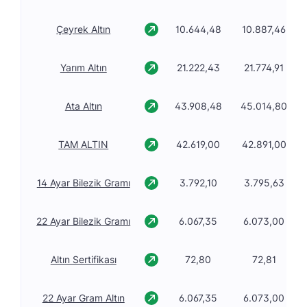
Çeyrek Altın
10.644,48
10.887,46
Yarım Altın
21.222,43
21.774,91
Ata Altın
43.908,48
45.014,80
TAM ALTIN
42.619,00
42.891,00
14 Ayar Bilezik Gramı
3.792,10
3.795,63
22 Ayar Bilezik Gramı
6.067,35
6.073,00
Altın Sertifikası
72,80
72,81
22 Ayar Gram Altın
6.067,35
6.073,00