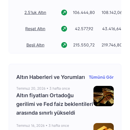
2.5'luk Altın
106.444,80
108.142,06
Reşat Altın
42.577,92
43.416,64
Beşli Altın
215.550,72
219.746,80
Altın Haberleri ve Yorumları
Tümünü Gör
Temmuz 20, 2026 •
3 hafta once
Altın fiyatları Ortadoğu
gerilimi ve Fed faiz beklentileri
arasında sınırlı yükseldi
Temmuz 16, 2026 •
3 hafta once