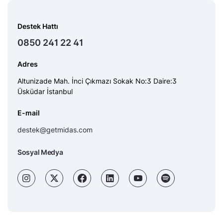
Destek Hattı
0850 241 22 41
Adres
Altunizade Mah. İnci Çıkmazı Sokak No:3 Daire:3
Üsküdar İstanbul
E-mail
destek@getmidas.com
Sosyal Medya