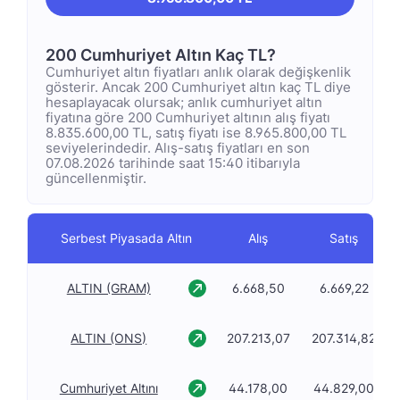
200 Cumhuriyet Altın Kaç TL?
Cumhuriyet altın fiyatları anlık olarak değişkenlik
gösterir. Ancak 200 Cumhuriyet altın kaç TL diye
hesaplayacak olursak; anlık cumhuriyet altın
fiyatına göre 200 Cumhuriyet altının alış fiyatı
8.835.600,00 TL, satış fiyatı ise 8.965.800,00 TL
seviyelerindedir. Alış-satış fiyatları en son
07.08.2026 tarihinde saat 15:40 itibarıyla
güncellenmiştir.
Serbest Piyasada Altın
Alış
Satış
ALTIN (GRAM)
6.668,50
6.669,22
ALTIN (ONS)
207.213,07
207.314,82
Cumhuriyet Altını
44.178,00
44.829,00