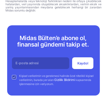
Hesaplamalarda veya teknoloji farklılıkları nedeni ile ortaya çıkabilecek
hatalardan, veri yayınında oluşabilecek aksaklıklardan, verinin eksik ve
yanlış yayınlanmasından meydana gelebilecek herhangi bir zarardan
Midas sorumlu değildir.
Midas Bülten’e abone ol,
finansal gündemi takip et.
Kaydol
Kişisel verilerimin ve gerekmesi halinde özel nitelikli kişisel
Gizlilik Bildirimi
verilerimin, burada yer alan
kapsamında
işlenmesine izin veriyorum.