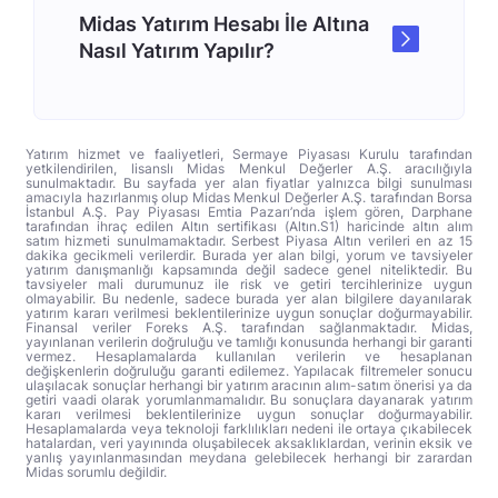
Midas Yatırım Hesabı İle Altına
Nasıl Yatırım Yapılır?
Yatırım hizmet ve faaliyetleri, Sermaye Piyasası Kurulu tarafından
yetkilendirilen, lisanslı Midas Menkul Değerler A.Ş. aracılığıyla
sunulmaktadır. Bu sayfada yer alan fiyatlar yalnızca bilgi sunulması
amacıyla hazırlanmış olup Midas Menkul Değerler A.Ş. tarafından Borsa
İstanbul A.Ş. Pay Piyasası Emtia Pazarı’nda işlem gören, Darphane
tarafından ihraç edilen Altın sertifikası (Altın.S1) haricinde altın alım
satım hizmeti sunulmamaktadır. Serbest Piyasa Altın verileri en az 15
dakika gecikmeli verilerdir. Burada yer alan bilgi, yorum ve tavsiyeler
yatırım danışmanlığı kapsamında değil sadece genel niteliktedir. Bu
tavsiyeler mali durumunuz ile risk ve getiri tercihlerinize uygun
olmayabilir. Bu nedenle, sadece burada yer alan bilgilere dayanılarak
yatırım kararı verilmesi beklentilerinize uygun sonuçlar doğurmayabilir.
Finansal veriler Foreks A.Ş. tarafından sağlanmaktadır. Midas,
yayınlanan verilerin doğruluğu ve tamlığı konusunda herhangi bir garanti
vermez. Hesaplamalarda kullanılan verilerin ve hesaplanan
değişkenlerin doğruluğu garanti edilemez. Yapılacak filtremeler sonucu
ulaşılacak sonuçlar herhangi bir yatırım aracının alım-satım önerisi ya da
getiri vaadi olarak yorumlanmamalıdır. Bu sonuçlara dayanarak yatırım
kararı verilmesi beklentilerinize uygun sonuçlar doğurmayabilir.
Hesaplamalarda veya teknoloji farklılıkları nedeni ile ortaya çıkabilecek
hatalardan, veri yayınında oluşabilecek aksaklıklardan, verinin eksik ve
yanlış yayınlanmasından meydana gelebilecek herhangi bir zarardan
Midas sorumlu değildir.