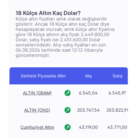
18 Külçe Altın Kaç Dolar?
Külçe altın fiyatları anlık olarak değişkenlik
gösterir. Ancak 18 Külçe altın kaç Dolar diye
hesaplayacak olursak; anlık külçe altın fiyatına
göre 18 Külçe altının alış fiyatı 2.449.800,00
Dolar, satış fiyatı ise 2.451.600,00 Dolar
seviyelerindedir. Alış-satış fiyatları en son
06.08.2026 tarihinde saat 12:12 itibarıyla
güncellenmiştir.
Serbest Piyasada Altın
Alış
Satış
ALTIN (GRAM)
6.545,04
6.545,97
ALTIN (ONS)
203.747,54
203.822,91
Cumhuriyet Altını
43.119,00
43.771,00