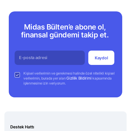
Midas Bülten’e abone ol,
finansal gündemi takip et.
Kaydol
Kişisel verilerimin ve gerekmesi halinde özel nitelikli kişisel
Gizlilik Bildirimi
verilerimin, burada yer alan
kapsamında
işlenmesine izin veriyorum.
Destek Hattı