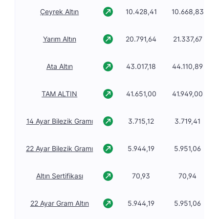
Çeyrek Altın
10.428,41
10.668,83
Yarım Altın
20.791,64
21.337,67
Ata Altın
43.017,18
44.110,89
TAM ALTIN
41.651,00
41.949,00
14 Ayar Bilezik Gramı
3.715,12
3.719,41
22 Ayar Bilezik Gramı
5.944,19
5.951,06
Altın Sertifikası
70,93
70,94
22 Ayar Gram Altın
5.944,19
5.951,06