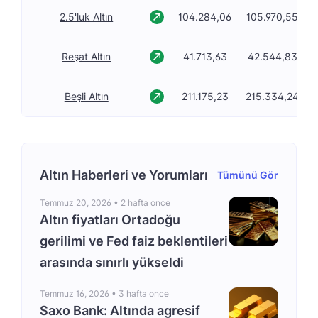
2.5'luk Altın
104.284,06
105.970,55
Reşat Altın
41.713,63
42.544,83
Beşli Altın
211.175,23
215.334,24
Altın Haberleri ve Yorumları
Tümünü Gör
Temmuz 20, 2026 •
2 hafta once
Altın fiyatları Ortadoğu
gerilimi ve Fed faiz beklentileri
arasında sınırlı yükseldi
Temmuz 16, 2026 •
3 hafta once
Saxo Bank: Altında agresif