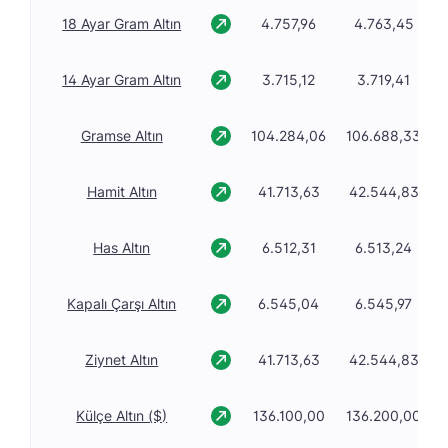
18 Ayar Gram Altın
4.757,96
4.763,45
14 Ayar Gram Altın
3.715,12
3.719,41
Gramse Altın
104.284,06
106.688,33
Hamit Altın
41.713,63
42.544,83
Has Altın
6.512,31
6.513,24
Kapalı Çarşı Altın
6.545,04
6.545,97
Ziynet Altın
41.713,63
42.544,83
Külçe Altın ($)
136.100,00
136.200,00