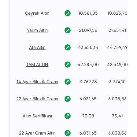
Çeyrek Altın
10.581,85
10.825,70
Yarım Altın
21.097,56
21.651,41
Ata Altın
43.650,13
44.759,49
TAM ALTIN
42.285,00
42.549,00
14 Ayar Bilezik Gramı
3.769,78
3.774,10
22 Ayar Bilezik Gramı
6.031,65
6.038,56
Altın Sertifikası
73,38
73,41
22 Ayar Gram Altın
6.031,65
6.038,56