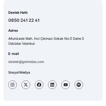
Destek Hattı
0850 241 22 41
Adres
Altunizade Mah. İnci Çıkmazı Sokak No:3 Daire:3
Üsküdar İstanbul
E-mail
destek@getmidas.com
Sosyal Medya