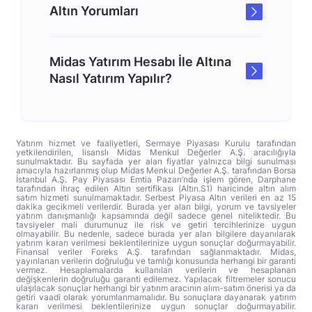
Altın Yorumları
Midas Yatırım Hesabı İle Altına
Nasıl Yatırım Yapılır?
Yatırım hizmet ve faaliyetleri, Sermaye Piyasası Kurulu tarafından
yetkilendirilen, lisanslı Midas Menkul Değerler A.Ş. aracılığıyla
sunulmaktadır. Bu sayfada yer alan fiyatlar yalnızca bilgi sunulması
amacıyla hazırlanmış olup Midas Menkul Değerler A.Ş. tarafından Borsa
İstanbul A.Ş. Pay Piyasası Emtia Pazarı’nda işlem gören, Darphane
tarafından ihraç edilen Altın sertifikası (Altın.S1) haricinde altın alım
satım hizmeti sunulmamaktadır. Serbest Piyasa Altın verileri en az 15
dakika gecikmeli verilerdir. Burada yer alan bilgi, yorum ve tavsiyeler
yatırım danışmanlığı kapsamında değil sadece genel niteliktedir. Bu
tavsiyeler mali durumunuz ile risk ve getiri tercihlerinize uygun
olmayabilir. Bu nedenle, sadece burada yer alan bilgilere dayanılarak
yatırım kararı verilmesi beklentilerinize uygun sonuçlar doğurmayabilir.
Finansal veriler Foreks A.Ş. tarafından sağlanmaktadır. Midas,
yayınlanan verilerin doğruluğu ve tamlığı konusunda herhangi bir garanti
vermez. Hesaplamalarda kullanılan verilerin ve hesaplanan
değişkenlerin doğruluğu garanti edilemez. Yapılacak filtremeler sonucu
ulaşılacak sonuçlar herhangi bir yatırım aracının alım-satım önerisi ya da
getiri vaadi olarak yorumlanmamalıdır. Bu sonuçlara dayanarak yatırım
kararı verilmesi beklentilerinize uygun sonuçlar doğurmayabilir.