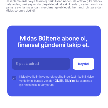
Hesaplamalarda veya teknoloji farklılıkları nedeni ile ortaya çıkabilecek
hatalardan, veri yayınında oluşabilecek aksaklıklardan, verinin eksik ve
yanlış yayınlanmasından meydana gelebilecek herhangi bir zarardan
Midas sorumlu değildir.
Midas Bülten’e abone ol,
finansal gündemi takip et.
Kaydol
Kişisel verilerimin ve gerekmesi halinde özel nitelikli kişisel
Gizlilik Bildirimi
verilerimin, burada yer alan
kapsamında
işlenmesine izin veriyorum.