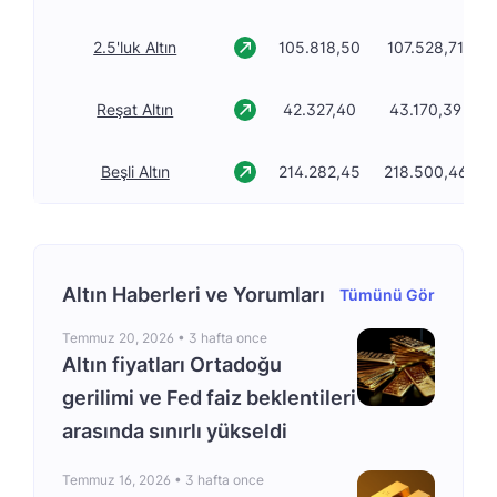
2.5'luk Altın
105.818,50
107.528,71
Reşat Altın
42.327,40
43.170,39
Beşli Altın
214.282,45
218.500,46
Altın Haberleri ve Yorumları
Tümünü Gör
Temmuz 20, 2026 •
3 hafta once
Altın fiyatları Ortadoğu
gerilimi ve Fed faiz beklentileri
arasında sınırlı yükseldi
Temmuz 16, 2026 •
3 hafta once