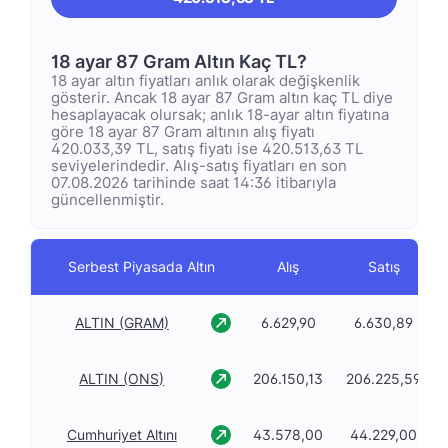
18 ayar 87 Gram Altın Kaç TL?
18 ayar altın fiyatları anlık olarak değişkenlik
gösterir. Ancak 18 ayar 87 Gram altın kaç TL diye
hesaplayacak olursak; anlık 18-ayar altın fiyatına
göre 18 ayar 87 Gram altının alış fiyatı
420.033,39 TL, satış fiyatı ise 420.513,63 TL
seviyelerindedir. Alış-satış fiyatları en son
07.08.2026 tarihinde saat 14:36 itibarıyla
güncellenmiştir.
Serbest Piyasada Altın
Alış
Satış
ALTIN (GRAM)
6.629,90
6.630,89
ALTIN (ONS)
206.150,13
206.225,59
Cumhuriyet Altını
43.578,00
44.229,00