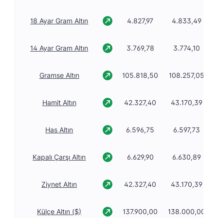
18 Ayar Gram Altın
4.827,97
4.833,49
14 Ayar Gram Altın
3.769,78
3.774,10
Gramse Altın
105.818,50
108.257,05
Hamit Altın
42.327,40
43.170,39
Has Altın
6.596,75
6.597,73
Kapalı Çarşı Altın
6.629,90
6.630,89
Ziynet Altın
42.327,40
43.170,39
Külçe Altın ($)
137.900,00
138.000,00