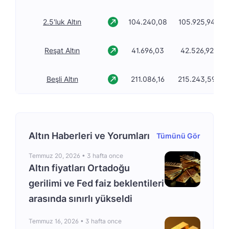
2.5'luk Altın
104.240,08
105.925,94
Reşat Altın
41.696,03
42.526,92
Beşli Altın
211.086,16
215.243,59
Altın Haberleri ve Yorumları
Tümünü Gör
Temmuz 20, 2026 •
3 hafta once
Altın fiyatları Ortadoğu
gerilimi ve Fed faiz beklentileri
arasında sınırlı yükseldi
Temmuz 16, 2026 •
3 hafta once