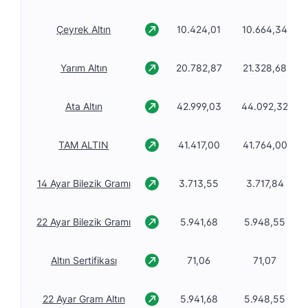
Çeyrek Altın
10.424,01
10.664,34
Yarım Altın
20.782,87
21.328,68
Ata Altın
42.999,03
44.092,32
TAM ALTIN
41.417,00
41.764,00
14 Ayar Bilezik Gramı
3.713,55
3.717,84
22 Ayar Bilezik Gramı
5.941,68
5.948,55
Altın Sertifikası
71,06
71,07
22 Ayar Gram Altın
5.941,68
5.948,55