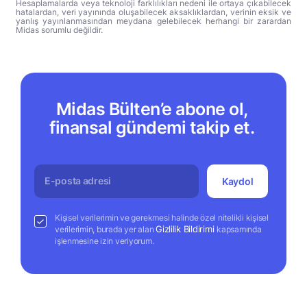
Hesaplamalarda veya teknoloji farklılıkları nedeni ile ortaya çıkabilecek
hatalardan, veri yayınında oluşabilecek aksaklıklardan, verinin eksik ve
yanlış yayınlanmasından meydana gelebilecek herhangi bir zarardan
Midas sorumlu değildir.
Midas Bülten’e abone ol,
finansal gündemi takip et.
Kaydol
Kişisel verilerimin ve gerekmesi halinde özel nitelikli kişisel
Gizlilik Bildirimi
verilerimin, burada yer alan
kapsamında
işlenmesine izin veriyorum.