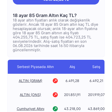
18 ayar 85 Gram Altın Kaç TL?
18 ayar altın fiyatları anlık olarak değişkenlik
gösterir. Ancak 18 ayar 85 Gram altın kaç TL diye
hesaplayacak olursak; anlık 18-ayar altın fiyatına
göre 18 ayar 85 Gram altının alış fiyatı
404.255,75 TL, satış fiyatı ise 404.723,25 TL
seviyelerindedir. Alış-satış fiyatları en son
06.08.2026 tarihinde saat 16:50 itibarıyla
güncellenmiştir.
Serbest Piyasada Altın
Alış
Satış
ALTIN (GRAM)
6.491,28
6.492,21
ALTIN (ONS)
201.851,91
201.919,07
Cumhuriyet Altını
43.218,00
43.869,00