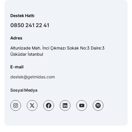
Destek Hattı
0850 241 22 41
Adres
Altunizade Mah. İnci Çıkmazı Sokak No:3 Daire:3
Üsküdar İstanbul
E-mail
destek@getmidas.com
Sosyal Medya