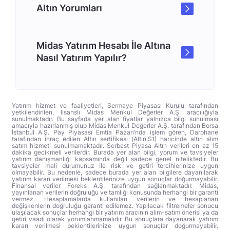
Altın Yorumları
Midas Yatırım Hesabı İle Altına
Nasıl Yatırım Yapılır?
Yatırım hizmet ve faaliyetleri, Sermaye Piyasası Kurulu tarafından
yetkilendirilen, lisanslı Midas Menkul Değerler A.Ş. aracılığıyla
sunulmaktadır. Bu sayfada yer alan fiyatlar yalnızca bilgi sunulması
amacıyla hazırlanmış olup Midas Menkul Değerler A.Ş. tarafından Borsa
İstanbul A.Ş. Pay Piyasası Emtia Pazarı’nda işlem gören, Darphane
tarafından ihraç edilen Altın sertifikası (Altın.S1) haricinde altın alım
satım hizmeti sunulmamaktadır. Serbest Piyasa Altın verileri en az 15
dakika gecikmeli verilerdir. Burada yer alan bilgi, yorum ve tavsiyeler
yatırım danışmanlığı kapsamında değil sadece genel niteliktedir. Bu
tavsiyeler mali durumunuz ile risk ve getiri tercihlerinize uygun
olmayabilir. Bu nedenle, sadece burada yer alan bilgilere dayanılarak
yatırım kararı verilmesi beklentilerinize uygun sonuçlar doğurmayabilir.
Finansal veriler Foreks A.Ş. tarafından sağlanmaktadır. Midas,
yayınlanan verilerin doğruluğu ve tamlığı konusunda herhangi bir garanti
vermez. Hesaplamalarda kullanılan verilerin ve hesaplanan
değişkenlerin doğruluğu garanti edilemez. Yapılacak filtremeler sonucu
ulaşılacak sonuçlar herhangi bir yatırım aracının alım-satım önerisi ya da
getiri vaadi olarak yorumlanmamalıdır. Bu sonuçlara dayanarak yatırım
kararı verilmesi beklentilerinize uygun sonuçlar doğurmayabilir.