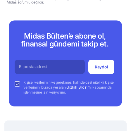
Midas sorumlu değildir.
Midas Bülten’e abone ol,
finansal gündemi takip et.
Kaydol
Kişisel verilerimin ve gerekmesi halinde özel nitelikli kişisel
Gizlilik Bildirimi
verilerimin, burada yer alan
kapsamında
işlenmesine izin veriyorum.