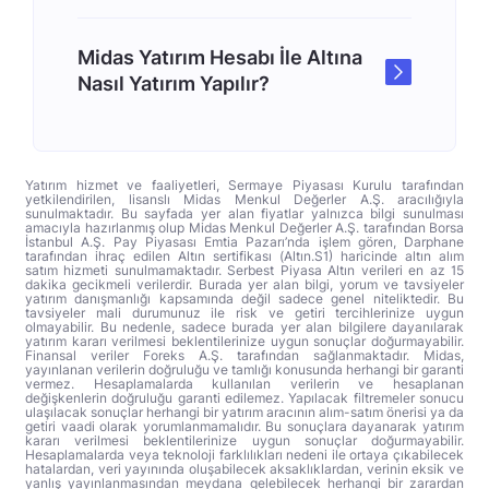
Midas Yatırım Hesabı İle Altına
Nasıl Yatırım Yapılır?
Yatırım hizmet ve faaliyetleri, Sermaye Piyasası Kurulu tarafından
yetkilendirilen, lisanslı Midas Menkul Değerler A.Ş. aracılığıyla
sunulmaktadır. Bu sayfada yer alan fiyatlar yalnızca bilgi sunulması
amacıyla hazırlanmış olup Midas Menkul Değerler A.Ş. tarafından Borsa
İstanbul A.Ş. Pay Piyasası Emtia Pazarı’nda işlem gören, Darphane
tarafından ihraç edilen Altın sertifikası (Altın.S1) haricinde altın alım
satım hizmeti sunulmamaktadır. Serbest Piyasa Altın verileri en az 15
dakika gecikmeli verilerdir. Burada yer alan bilgi, yorum ve tavsiyeler
yatırım danışmanlığı kapsamında değil sadece genel niteliktedir. Bu
tavsiyeler mali durumunuz ile risk ve getiri tercihlerinize uygun
olmayabilir. Bu nedenle, sadece burada yer alan bilgilere dayanılarak
yatırım kararı verilmesi beklentilerinize uygun sonuçlar doğurmayabilir.
Finansal veriler Foreks A.Ş. tarafından sağlanmaktadır. Midas,
yayınlanan verilerin doğruluğu ve tamlığı konusunda herhangi bir garanti
vermez. Hesaplamalarda kullanılan verilerin ve hesaplanan
değişkenlerin doğruluğu garanti edilemez. Yapılacak filtremeler sonucu
ulaşılacak sonuçlar herhangi bir yatırım aracının alım-satım önerisi ya da
getiri vaadi olarak yorumlanmamalıdır. Bu sonuçlara dayanarak yatırım
kararı verilmesi beklentilerinize uygun sonuçlar doğurmayabilir.
Hesaplamalarda veya teknoloji farklılıkları nedeni ile ortaya çıkabilecek
hatalardan, veri yayınında oluşabilecek aksaklıklardan, verinin eksik ve
yanlış yayınlanmasından meydana gelebilecek herhangi bir zarardan