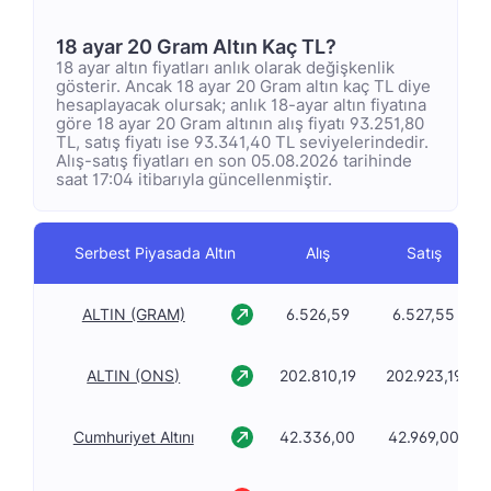
18 ayar 20 Gram Altın Kaç TL?
18 ayar altın fiyatları anlık olarak değişkenlik
gösterir. Ancak 18 ayar 20 Gram altın kaç TL diye
hesaplayacak olursak; anlık 18-ayar altın fiyatına
göre 18 ayar 20 Gram altının alış fiyatı 93.251,80
TL, satış fiyatı ise 93.341,40 TL seviyelerindedir.
Alış-satış fiyatları en son 05.08.2026 tarihinde
saat 17:04 itibarıyla güncellenmiştir.
Serbest Piyasada Altın
Alış
Satış
ALTIN (GRAM)
6.526,59
6.527,55
ALTIN (ONS)
202.810,19
202.923,19
Cumhuriyet Altını
42.336,00
42.969,00