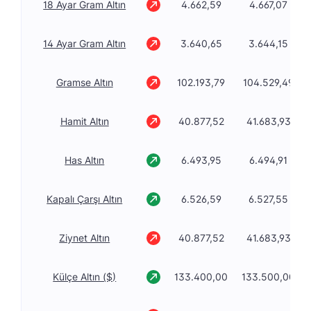
18 Ayar Gram Altın
4.662,59
4.667,07
14 Ayar Gram Altın
3.640,65
3.644,15
Gramse Altın
102.193,79
104.529,49
Hamit Altın
40.877,52
41.683,93
Has Altın
6.493,95
6.494,91
Kapalı Çarşı Altın
6.526,59
6.527,55
Ziynet Altın
40.877,52
41.683,93
Külçe Altın ($)
133.400,00
133.500,00