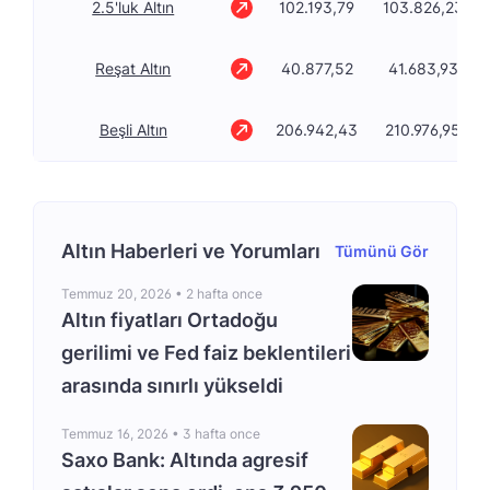
2.5'luk Altın
102.193,79
103.826,23
Reşat Altın
40.877,52
41.683,93
Beşli Altın
206.942,43
210.976,95
Altın Haberleri ve Yorumları
Tümünü Gör
Temmuz 20, 2026 •
2 hafta once
Altın fiyatları Ortadoğu
gerilimi ve Fed faiz beklentileri
arasında sınırlı yükseldi
Temmuz 16, 2026 •
3 hafta once
Saxo Bank: Altında agresif