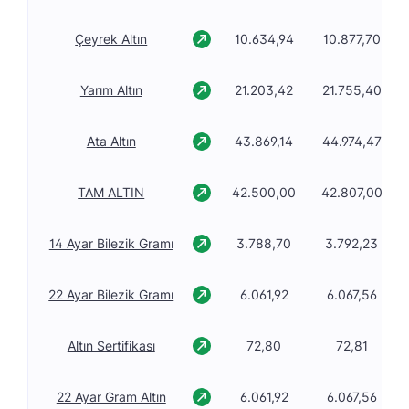
Çeyrek Altın
10.634,94
10.877,70
Yarım Altın
21.203,42
21.755,40
Ata Altın
43.869,14
44.974,47
TAM ALTIN
42.500,00
42.807,00
14 Ayar Bilezik Gramı
3.788,70
3.792,23
22 Ayar Bilezik Gramı
6.061,92
6.067,56
Altın Sertifikası
72,80
72,81
22 Ayar Gram Altın
6.061,92
6.067,56