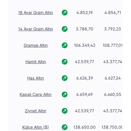
18 Ayar Gram Altın
4.852,19
4.856,71
14 Ayar Gram Altın
3.788,70
3.792,23
Gramse Altın
106.349,42
108.777,01
Hamit Altın
42.539,77
43.377,74
Has Altın
6.626,39
6.627,24
Kapalı Çarşı Altın
6.659,69
6.660,55
Ziynet Altın
42.539,77
43.377,74
Külçe Altın ($)
138.650,00
138.750,00