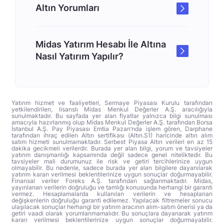
Altın Yorumları
Midas Yatırım Hesabı İle Altına
Nasıl Yatırım Yapılır?
Yatırım hizmet ve faaliyetleri, Sermaye Piyasası Kurulu tarafından
yetkilendirilen, lisanslı Midas Menkul Değerler A.Ş. aracılığıyla
sunulmaktadır. Bu sayfada yer alan fiyatlar yalnızca bilgi sunulması
amacıyla hazırlanmış olup Midas Menkul Değerler A.Ş. tarafından Borsa
İstanbul A.Ş. Pay Piyasası Emtia Pazarı’nda işlem gören, Darphane
tarafından ihraç edilen Altın sertifikası (Altın.S1) haricinde altın alım
satım hizmeti sunulmamaktadır. Serbest Piyasa Altın verileri en az 15
dakika gecikmeli verilerdir. Burada yer alan bilgi, yorum ve tavsiyeler
yatırım danışmanlığı kapsamında değil sadece genel niteliktedir. Bu
tavsiyeler mali durumunuz ile risk ve getiri tercihlerinize uygun
olmayabilir. Bu nedenle, sadece burada yer alan bilgilere dayanılarak
yatırım kararı verilmesi beklentilerinize uygun sonuçlar doğurmayabilir.
Finansal veriler Foreks A.Ş. tarafından sağlanmaktadır. Midas,
yayınlanan verilerin doğruluğu ve tamlığı konusunda herhangi bir garanti
vermez. Hesaplamalarda kullanılan verilerin ve hesaplanan
değişkenlerin doğruluğu garanti edilemez. Yapılacak filtremeler sonucu
ulaşılacak sonuçlar herhangi bir yatırım aracının alım-satım önerisi ya da
getiri vaadi olarak yorumlanmamalıdır. Bu sonuçlara dayanarak yatırım
kararı verilmesi beklentilerinize uygun sonuçlar doğurmayabilir.