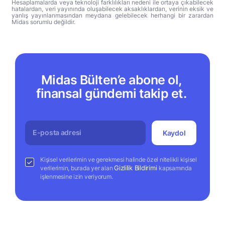
Hesaplamalarda veya teknoloji farklılıkları nedeni ile ortaya çıkabilecek
hatalardan, veri yayınında oluşabilecek aksaklıklardan, verinin eksik ve
yanlış yayınlanmasından meydana gelebilecek herhangi bir zarardan
Midas sorumlu değildir.
Midas Bülten’e abone ol,
finansal gündemi takip et.
Kaydol
Kişisel verilerimin ve gerekmesi halinde özel nitelikli kişisel
Gizlilik Bildirimi
verilerimin, burada yer alan
kapsamında
işlenmesine izin veriyorum.