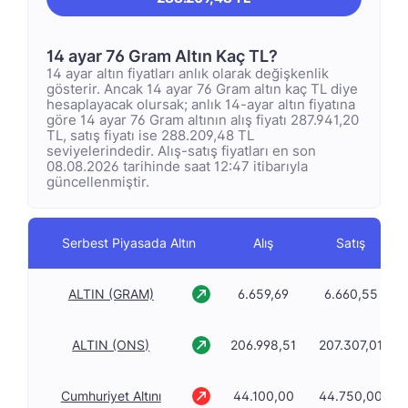
14 ayar 76 Gram Altın Kaç TL?
14 ayar altın fiyatları anlık olarak değişkenlik
gösterir. Ancak 14 ayar 76 Gram altın kaç TL diye
hesaplayacak olursak; anlık 14-ayar altın fiyatına
göre 14 ayar 76 Gram altının alış fiyatı 287.941,20
TL, satış fiyatı ise 288.209,48 TL
seviyelerindedir. Alış-satış fiyatları en son
08.08.2026 tarihinde saat 12:47 itibarıyla
güncellenmiştir.
Serbest Piyasada Altın
Alış
Satış
ALTIN (GRAM)
6.659,69
6.660,55
ALTIN (ONS)
206.998,51
207.307,01
Cumhuriyet Altını
44.100,00
44.750,00