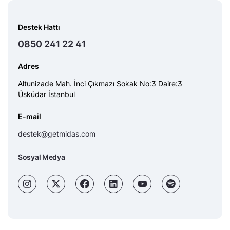
Destek Hattı
0850 241 22 41
Adres
Altunizade Mah. İnci Çıkmazı Sokak No:3 Daire:3
Üsküdar İstanbul
E-mail
destek@getmidas.com
Sosyal Medya