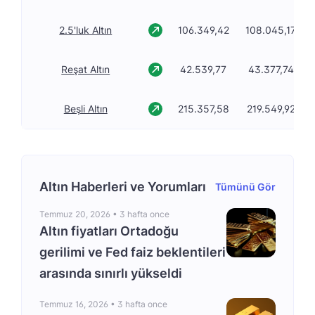
2.5'luk Altın
106.349,42
108.045,17
Reşat Altın
42.539,77
43.377,74
Beşli Altın
215.357,58
219.549,92
Altın Haberleri ve Yorumları
Tümünü Gör
Temmuz 20, 2026 •
3 hafta once
Altın fiyatları Ortadoğu
gerilimi ve Fed faiz beklentileri
arasında sınırlı yükseldi
Temmuz 16, 2026 •
3 hafta once