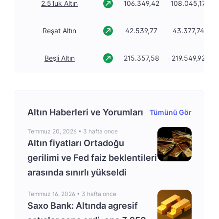
2.5'luk Altın
106.349,42
108.045,17
Reşat Altın
42.539,77
43.377,74
Beşli Altın
215.357,58
219.549,92
Altın Haberleri ve Yorumları
Tümünü Gör
Temmuz 20, 2026 •
3 hafta once
Altın fiyatları Ortadoğu
gerilimi ve Fed faiz beklentileri
arasında sınırlı yükseldi
Temmuz 16, 2026 •
3 hafta once
Saxo Bank: Altında agresif