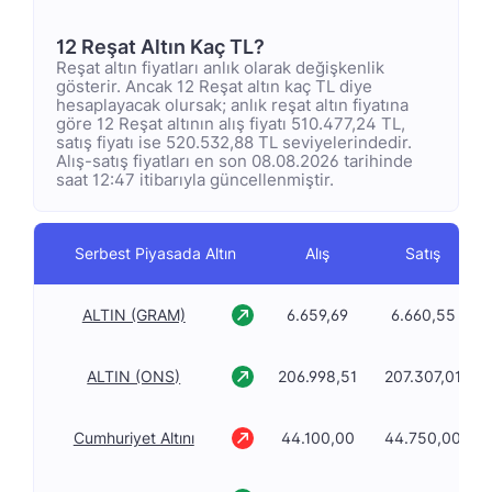
12 Reşat Altın Kaç TL?
Reşat altın fiyatları anlık olarak değişkenlik
gösterir. Ancak 12 Reşat altın kaç TL diye
hesaplayacak olursak; anlık reşat altın fiyatına
göre 12 Reşat altının alış fiyatı 510.477,24 TL,
satış fiyatı ise 520.532,88 TL seviyelerindedir.
Alış-satış fiyatları en son 08.08.2026 tarihinde
saat 12:47 itibarıyla güncellenmiştir.
Serbest Piyasada Altın
Alış
Satış
ALTIN (GRAM)
6.659,69
6.660,55
ALTIN (ONS)
206.998,51
207.307,01
Cumhuriyet Altını
44.100,00
44.750,00