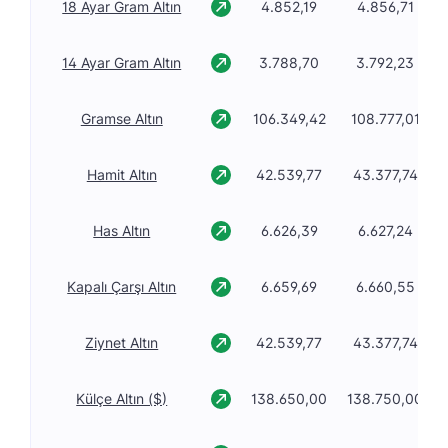
18 Ayar Gram Altın
4.852,19
4.856,71
14 Ayar Gram Altın
3.788,70
3.792,23
Gramse Altın
106.349,42
108.777,01
Hamit Altın
42.539,77
43.377,74
Has Altın
6.626,39
6.627,24
Kapalı Çarşı Altın
6.659,69
6.660,55
Ziynet Altın
42.539,77
43.377,74
Külçe Altın ($)
138.650,00
138.750,00