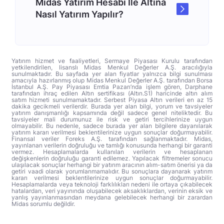
Midas Yatırım Hesabı İle Altına
Nasıl Yatırım Yapılır?
Yatırım hizmet ve faaliyetleri, Sermaye Piyasası Kurulu tarafından
yetkilendirilen, lisanslı Midas Menkul Değerler A.Ş. aracılığıyla
sunulmaktadır. Bu sayfada yer alan fiyatlar yalnızca bilgi sunulması
amacıyla hazırlanmış olup Midas Menkul Değerler A.Ş. tarafından Borsa
İstanbul A.Ş. Pay Piyasası Emtia Pazarı’nda işlem gören, Darphane
tarafından ihraç edilen Altın sertifikası (Altın.S1) haricinde altın alım
satım hizmeti sunulmamaktadır. Serbest Piyasa Altın verileri en az 15
dakika gecikmeli verilerdir. Burada yer alan bilgi, yorum ve tavsiyeler
yatırım danışmanlığı kapsamında değil sadece genel niteliktedir. Bu
tavsiyeler mali durumunuz ile risk ve getiri tercihlerinize uygun
olmayabilir. Bu nedenle, sadece burada yer alan bilgilere dayanılarak
yatırım kararı verilmesi beklentilerinize uygun sonuçlar doğurmayabilir.
Finansal veriler Foreks A.Ş. tarafından sağlanmaktadır. Midas,
yayınlanan verilerin doğruluğu ve tamlığı konusunda herhangi bir garanti
vermez. Hesaplamalarda kullanılan verilerin ve hesaplanan
değişkenlerin doğruluğu garanti edilemez. Yapılacak filtremeler sonucu
ulaşılacak sonuçlar herhangi bir yatırım aracının alım-satım önerisi ya da
getiri vaadi olarak yorumlanmamalıdır. Bu sonuçlara dayanarak yatırım
kararı verilmesi beklentilerinize uygun sonuçlar doğurmayabilir.
Hesaplamalarda veya teknoloji farklılıkları nedeni ile ortaya çıkabilecek
hatalardan, veri yayınında oluşabilecek aksaklıklardan, verinin eksik ve
yanlış yayınlanmasından meydana gelebilecek herhangi bir zarardan
Midas sorumlu değildir.