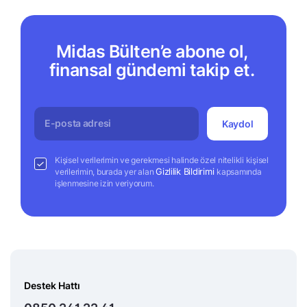
Midas Bülten’e abone ol,
finansal gündemi takip et.
Kaydol
Kişisel verilerimin ve gerekmesi halinde özel nitelikli kişisel
Gizlilik Bildirimi
verilerimin, burada yer alan
kapsamında
işlenmesine izin veriyorum.
Destek Hattı