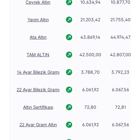
Çeyrek Altın
10.634,94
10.877,70
Yarım Altın
21.203,42
21.755,40
Ata Altın
43.869,14
44.974,47
TAM ALTIN
42.500,00
42.807,00
14 Ayar Bilezik Gramı
3.788,70
3.792,23
22 Ayar Bilezik Gramı
6.061,92
6.067,56
Altın Sertifikası
72,80
72,81
22 Ayar Gram Altın
6.061,92
6.067,56