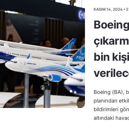
KASIM 14, 2024 • 
Boeing
çıkarm
bin kiş
verile
Boeing (BA), 
planından etki
bildirimleri g
altındaki hava