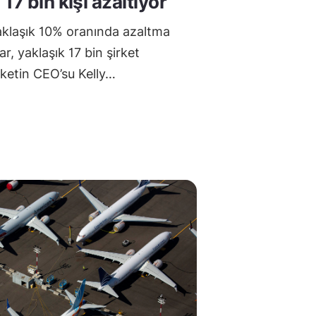
17 bin kişi azaltıyor
aklaşık 10% oranında azaltma
ar, yaklaşık 17 bin şirket
irketin CEO’su Kelly…