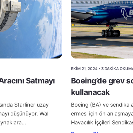
EKIM 21, 2024 • 3 DAKIKA OKUM
 Aracını Satmayı
Boeing’de grev so
kullanacak
sında Starliner uzay
Boeing (BA) ve sendika a
mayı düşünüyor. Wall
ermesi için ön anlaşmaya 
kaynaklara…
Havacılık İşçileri Sendika