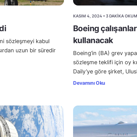
KASIM 4, 2024 • 3 DAKIKA OKU
di
Boeing çalışanlar
kullanacak
eni sözleşmeyi kabul
sırdan uzun bir süredir
Boeing’in (BA) grev yapan
sözleşme teklifi için oy 
Daily’ye göre şirket, Ulu
Devamını Oku