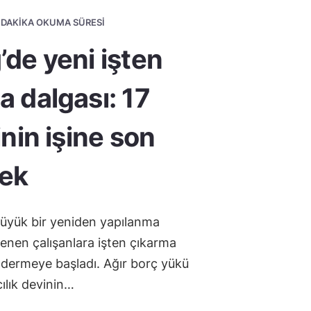
2 DAKIKA OKUMA SÜRESI
’de yeni işten
a dalgası: 17
inin işine son
cek
büyük bir yeniden yapılanma
lenen çalışanlara işten çıkarma
öndermeye başladı. Ağır borç yükü
cılık devinin…