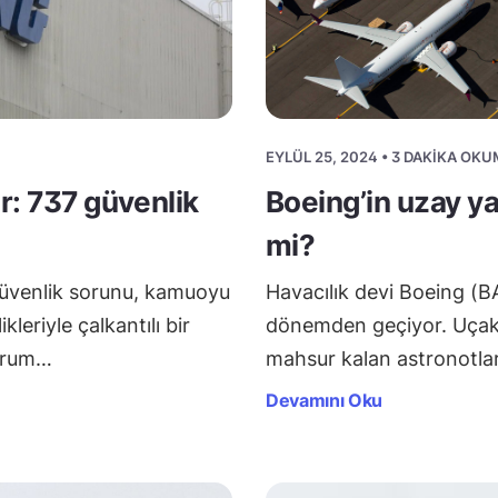
EYLÜL 25, 2024 • 3 DAKIKA OK
r: 737 güvenlik
Boeing’in uzay ya
mi?
güvenlik sorunu, kamuoyu
Havacılık devi Boeing (B
ikleriyle çalkantılı bir
dönemden geçiyor. Uçak 
urum…
mahsur kalan astronotlar
Devamını Oku