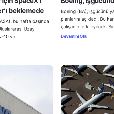
 için SpaceX’i
Boeing, işgücünü 
ner’ı beklemede
Boeing (BA), işgücünü y
planlarını açıkladı. Bu kar
NASA), bu hafta başında
çalışanını etkileyecek. Ş
Uluslararası Uzay
Devamını Oku
ew-10 ve…