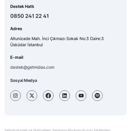
Destek Hattı
0850 241 22 41
Adres
Altunizade Mah. İnci Çıkmazı Sokak No:3 Daire:3
Üsküdar İstanbul
E-mail
destek@getmidas.com
Sosyal Medya
Yatırım hizmet ve faaliyetleri, Sermaye Piyasası Kurulu tarafından