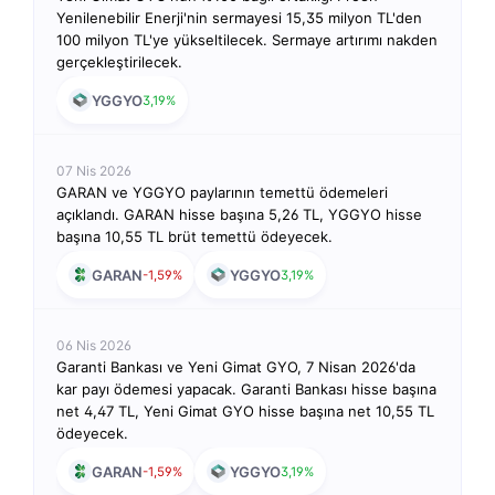
Yenilenebilir Enerji'nin sermayesi 15,35 milyon TL'den
100 milyon TL'ye yükseltilecek. Sermaye artırımı nakden
gerçekleştirilecek.
YGGYO
3,19%
07 Nis 2026
GARAN ve YGGYO paylarının temettü ödemeleri
açıklandı. GARAN hisse başına 5,26 TL, YGGYO hisse
başına 10,55 TL brüt temettü ödeyecek.
GARAN
YGGYO
-1,59%
3,19%
06 Nis 2026
Garanti Bankası ve Yeni Gimat GYO, 7 Nisan 2026'da
kar payı ödemesi yapacak. Garanti Bankası hisse başına
net 4,47 TL, Yeni Gimat GYO hisse başına net 10,55 TL
ödeyecek.
GARAN
YGGYO
-1,59%
3,19%