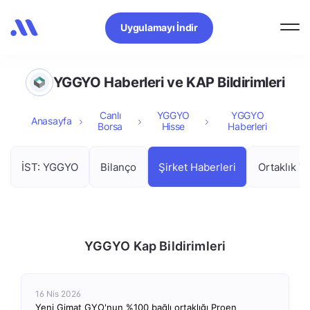
Uygulamayı İndir
YGGYO Haberleri ve KAP Bildirimleri
Canlı
YGGYO
YGGYO
Anasayfa
Borsa
Hisse
Haberleri
İST: YGGYO
Bilanço
Şirket Haberleri
Ortaklık Ya
YGGYO Kap Bildirimleri
16 Nis 2026
Yeni Gimat GYO'nun %100 bağlı ortaklığı Proen