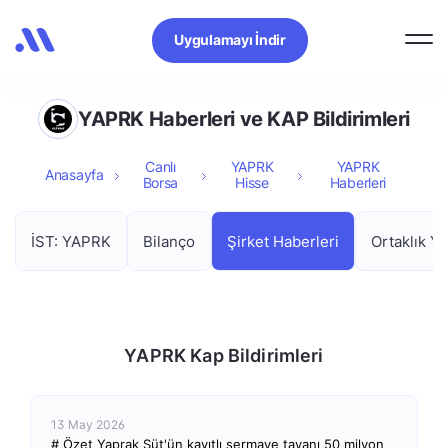
Uygulamayı İndir
YAPRK Haberleri ve KAP Bildirimleri
Canlı
YAPRK
YAPRK
Anasayfa
Borsa
Hisse
Haberleri
İST: YAPRK
Bilanço
Şirket Haberleri
Ortaklık Ya
YAPRK Kap Bildirimleri
13 May 2026
# Özet Yaprak Süt'ün kayıtlı sermaye tavanı 50 milyon