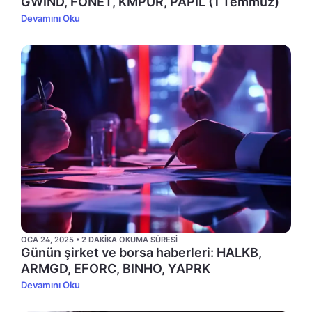
GWIND, FONET, KMPUR, PAPIL (1 Temmuz)
Devamını Oku
OCA 24, 2025 • 2 DAKIKA OKUMA SÜRESI
Günün şirket ve borsa haberleri: HALKB,
ARMGD, EFORC, BINHO, YAPRK
Devamını Oku