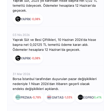
Yaprak Süt, 2025 yılı kârından hisse başına net 0,02 TL
temettü ödeyecek. Ödemeler hesaplara 12 Haziran'da
geçecek.
YAPRK
-0,08%
03 Nis 2026
Yaprak Süt ve Besi Çiftlikleri, 10 Haziran 2026'da hisse
başına net 0,02125 TL temettü ödeme kararı aldı.
Ödemeler hesaplara 12 Haziran'da geçecek.
YAPRK
-0,08%
31 Mar 2026
Borsa İstanbul tarafından duyurulan pazar değişiklikleri
nedeniyle 1 Nisan 2026'dan itibaren geçerli olacak
endeks değişiklikleri açıklandı.
PRZMA
GMTAS
EGPRO
-0,78%
-1,03%
0,41%