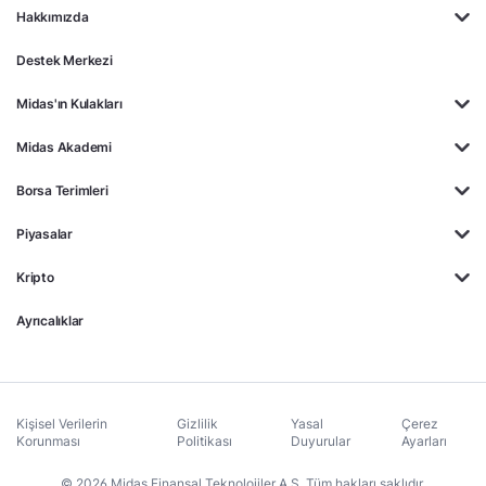
Hakkımızda
Destek Merkezi
Midas'ın Kulakları
Midas Akademi
Borsa Terimleri
Piyasalar
Kripto
Ayrıcalıklar
Kişisel Verilerin
Gizlilik
Yasal
Çerez
Korunması
Politikası
Duyurular
Ayarları
© 2026 Midas Finansal Teknolojiler A.Ş. Tüm hakları saklıdır.