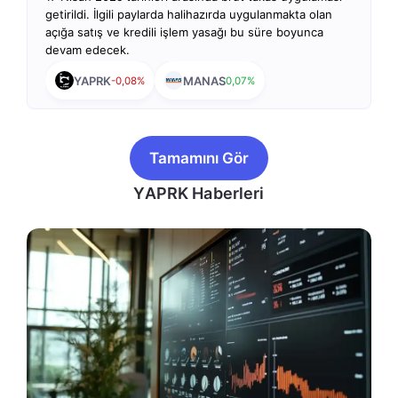
getirildi. İlgili paylarda halihazırda uygulanmakta olan
açığa satış ve kredili işlem yasağı bu süre boyunca
devam edecek.
YAPRK
MANAS
-0,08%
0,07%
Tamamını Gör
YAPRK Haberleri