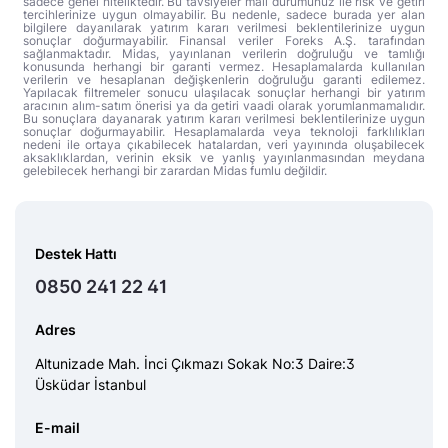
sadece genel niteliktedir. Bu tavsiyeler mali durumunuz ile risk ve getiri
tercihlerinize uygun olmayabilir. Bu nedenle, sadece burada yer alan
bilgilere dayanılarak yatırım kararı verilmesi beklentilerinize uygun
sonuçlar doğurmayabilir. Finansal veriler Foreks A.Ş. tarafından
sağlanmaktadır. Midas, yayınlanan verilerin doğruluğu ve tamlığı
konusunda herhangi bir garanti vermez. Hesaplamalarda kullanılan
verilerin ve hesaplanan değişkenlerin doğruluğu garanti edilemez.
Yapılacak filtremeler sonucu ulaşılacak sonuçlar herhangi bir yatırım
aracının alım-satım önerisi ya da getiri vaadi olarak yorumlanmamalıdır.
Bu sonuçlara dayanarak yatırım kararı verilmesi beklentilerinize uygun
sonuçlar doğurmayabilir. Hesaplamalarda veya teknoloji farklılıkları
nedeni ile ortaya çıkabilecek hatalardan, veri yayınında oluşabilecek
aksaklıklardan, verinin eksik ve yanlış yayınlanmasından meydana
gelebilecek herhangi bir zarardan Midas fumlu değildir.
Destek Hattı
0850 241 22 41
Adres
Altunizade Mah. İnci Çıkmazı Sokak No:3 Daire:3
Üsküdar İstanbul
E-mail