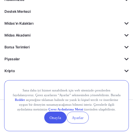
Destek Merkezi
Midas'ın Kulakları
Midas Akademi
Borsa Terimleri
Piyasalar
Kripto
Ayrıcalıklar
Kişisel Verilerin
Gizlilik
Yasal
Çerez
Korunması
Politikası
Duyurular
Ayarları
© 2026 Midas Finansal Teknolojiler A.Ş. Tüm hakları saklıdır.