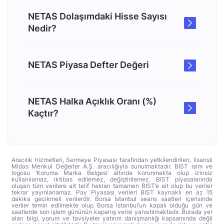
NETAS Dolaşımdaki Hisse Sayısı
Nedir?
NETAS Piyasa Defter Değeri
NETAS Halka Açıklık Oranı (%)
Kaçtır?
Aracılık hizmetleri, Sermaye Piyasası tarafından yetkilendirilen, lisanslı
Midas Menkul Değerler A.Ş. aracılığıyla sunulmaktadır. BIST isim ve
logosu ‘Koruma Marka Belgesi’ altında korunmakta olup izinsiz
kullanılamaz, iktibas edilemez, değiştirilemez. BIST piyasalarında
oluşan tüm verilere ait telif hakları tamamen BIST’e ait olup bu veriler
tekrar yayınlanamaz. Pay Piyasası verileri BIST kaynaklı en az 15
dakika gecikmeli verilerdir. Borsa İstanbul seans saatleri içerisinde
veriler temin edilmekte olup Borsa İstanbul’un kapalı olduğu gün ve
saatlerde son işlem gününün kapanış verisi yansıtılmaktadır. Burada yer
alan bilgi, yorum ve tavsiyeler yatırım danışmanlığı kapsamında değil