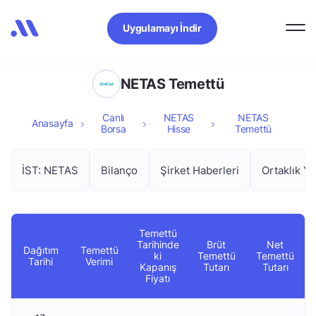
Uygulamayı İndir
NETAS Temettü
Canlı
NETAS
NETAS
Anasayfa
Borsa
Hisse
Temettü
İST: NETAS
Bilanço
Şirket Haberleri
Ortaklık Ya
Temettü
Tarihinde
Brüt
Net
Dağıtım
Temettü
ki
Temettü
Temettü
Tarihi
Verimi
Kapanış
Tutarı
Tutarı
Fiyatı