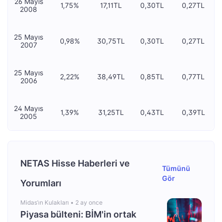
26 Mayıs
1,75%
17,11TL
0,30TL
0,27TL
2008
25 Mayıs
0,98%
30,75TL
0,30TL
0,27TL
2007
25 Mayıs
2,22%
38,49TL
0,85TL
0,77TL
2006
24 Mayıs
1,39%
31,25TL
0,43TL
0,39TL
2005
NETAS Hisse Haberleri ve
Tümünü
Gör
Yorumları
Midas’ın Kulakları •
2 ay once
Piyasa bülteni: BİM'in ortak