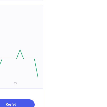
5Y
Keşfet