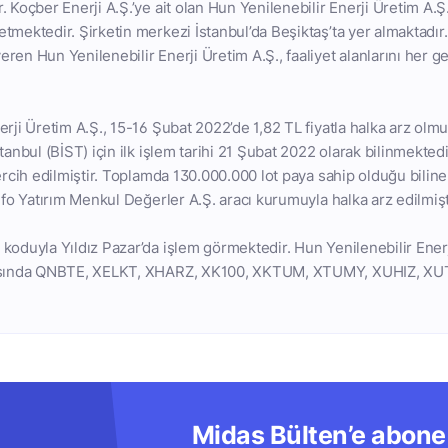
 Koçber Enerji A.Ş.’ye ait olan Hun Yenilenebilir Enerji Üretim A.Ş.
tmektedir. Şirketin merkezi İstanbul’da Beşiktaş’ta yer almaktadır. 
ren Hun Yenilenebilir Enerji Üretim A.Ş., faaliyet alanlarını her 
rji Üretim A.Ş., 15-16 Şubat 2022’de 1,82 TL fiyatla halka arz olmu
tanbul (BİST) için ilk işlem tarihi 21 Şubat 2022 olarak bilinmekted
tercih edilmiştir. Toplamda 130.000.000 lot paya sahip olduğu bilin
nfo Yatırım Menkul Değerler A.Ş. aracı kurumuyla halka arz edilmişt
koduyla Yıldız Pazar’da işlem görmektedir. Hun Yenilenebilir Enerj
rasında QNBTE, XELKT, XHARZ, XK100, XKTUM, XTUMY, XUHIZ, X
Midas Bülten’e abone 