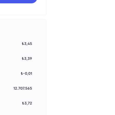
₺3,45
₺3,39
₺-0,01
12.707.565
₺3,72