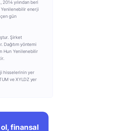
, 2014 yılından beri
Yenilenebilir enerji
geçen gün
ştur. Şirket
ir. Dağıtım yöntemi
en Hun Yenilenebilir
ir.
i hisselerinin yer
UTUM ve XYLDZ yer
ol, finansal