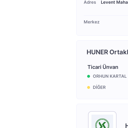
Adres
Levent Mahal
Merkez
HUNER Ortakl
Ticari Ünvan
ORHUN KARTAL
DİĞER