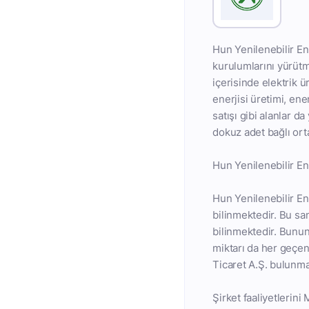
Hun Yenilenebilir Ene
kurulumlarını yürütme
içerisinde elektrik ü
enerjisi üretimi, ene
satışı gibi alanlar d
dokuz adet bağlı orta
Hun Yenilenebilir En
Hun Yenilenebilir En
bilinmektedir. Bu sa
bilinmektedir. Bunun
miktarı da her geçen 
Ticaret A.Ş. bulunma
Şirket faaliyetlerini