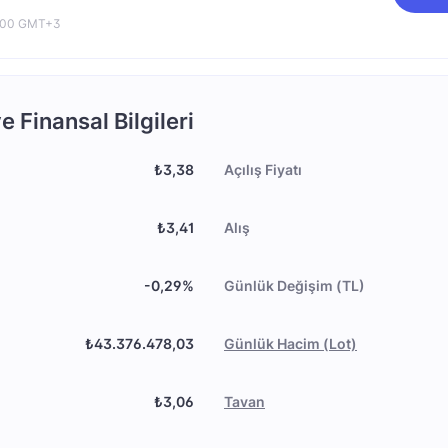
0:00 GMT+3
 Finansal Bilgileri
₺3,38
Açılış Fiyatı
₺3,41
Alış
-0,29%
Günlük Değişim (TL)
₺43.376.478,03
Günlük Hacim (Lot)
₺3,06
Tavan