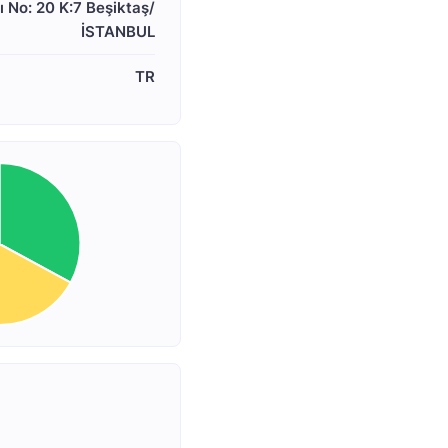
ı No: 20 K:7 Beşiktaş/
İSTANBUL
TR