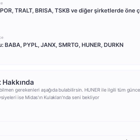
ce
SPOR, TRALT, BRISA, TSKB ve diğer şirketlerde öne ç
ce
nu: BABA, PYPL, JANX, SMRTG, HUNER, DURKN
t Hakkında
 bilmen gerekenleri aşağıda bulabilirsin. HUNER ile ilgili tüm güncel
vsiyeleri ise Midas'ın Kulakları'nda seni bekliyor