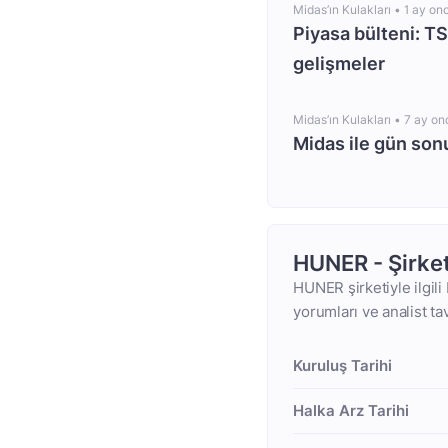
Midas’ın Kulakları •
1 ay on
Piyasa bülteni: T
gelişmeler
Midas’ın Kulakları •
7 ay on
Midas ile gün so
HUNER - Şirke
HUNER şirketiyle ilgili
yorumları ve analist ta
Kuruluş Tarihi
Halka Arz Tarihi