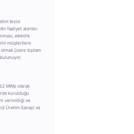
etim tesisi
in faaliyet alanları
ınması, elektrik
sinin müşterilere
bir olmak üzere toplam
ı bulunuyor.
6,62 MWp olarak
lerde kurulduğu
m verimliliği ve
erji Üretim Sanayi ve