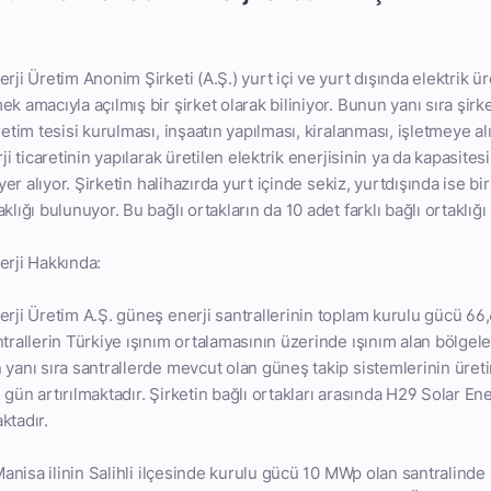
rji Üretim Anonim Şirketi (A.Ş.) yurt içi ve yurt dışında elektrik ür
k amacıyla açılmış bir şirket olarak biliniyor. Bunun yanı sıra şirket
retim tesisi kurulması, inşaatın yapılması, kiralanması, işletmeye al
rji ticaretinin yapılarak üretilen elektrik enerjisinin ya da kapasite
a yer alıyor. Şirketin halihazırda yurt içinde sekiz, yurtdışında ise 
klığı bulunuyor. Bu bağlı ortakların da 10 adet farklı bağlı ortaklığ
erji Hakkında:
erji Üretim A.Ş. güneş enerji santrallerinin toplam kurulu gücü 6
ntrallerin Türkiye ışınım ortalamasının üzerinde ışınım alan bölge
 yanı sıra santrallerde mevcut olan güneş takip sistemlerinin üreti
gün artırılmaktadır. Şirketin bağlı ortakları arasında H29 Solar En
ktadır.
 Manisa ilinin Salihli ilçesinde kurulu gücü 10 MWp olan santralinde