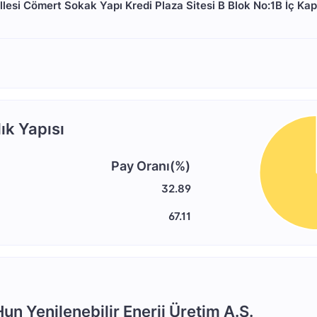
lesi Cömert Sokak Yapı Kredi Plaza Sitesi B Blok No:1B İç Kap
ık Yapısı
Pay Oranı(%)
32.89
67.11
Hun Yenilenebilir Enerji Üretim A.Ş.