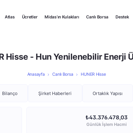
Atlas
Ücretler
Midas’ın Kulakları
Canlı Borsa
Destek
Hisse - Hun Yenilenebilir Enerji Ü
Anasayfa
Canlı Borsa
HUNER Hisse
Bilanço
Şirket Haberleri
Ortaklık Yapısı
₺43.376.478,03
Günlük İşlem Hacmi