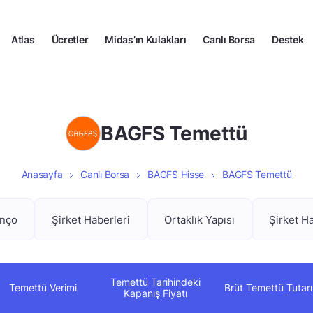
Atlas
Ücretler
Midas’ın Kulakları
Canlı Borsa
Destek
BAGFS Temettü
Anasayfa
Canlı Borsa
BAGFS Hisse
BAGFS Temettü
anço
Şirket Haberleri
Ortaklık Yapısı
Şirket H
Temettü Tarihindeki
Temettü Verimi
Brüt Temettü Tutarı
Kapanış Fiyatı