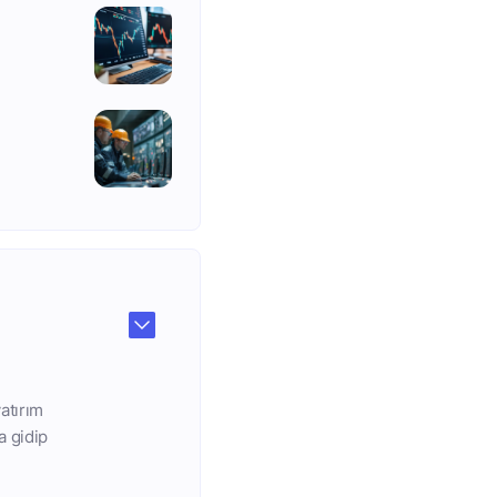
atırım
a gidip