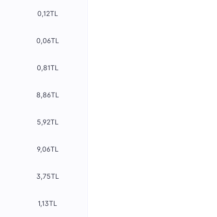
0,12TL
0,06TL
0,81TL
8,86TL
5,92TL
9,06TL
3,75TL
1,13TL