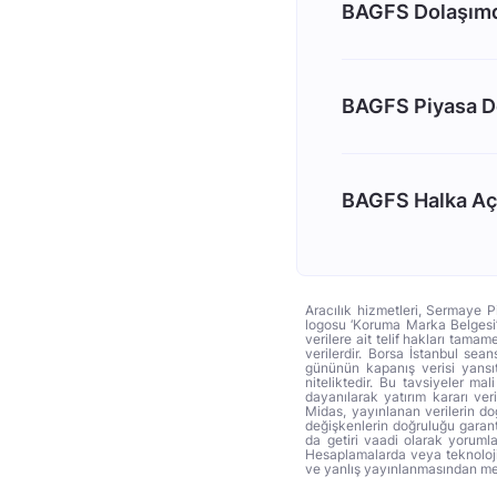
BAGFS Dolaşımda
BAGFS Piyasa D
BAGFS Halka Açı
Aracılık hizmetleri, Sermaye P
logosu ‘Koruma Marka Belgesi’ 
verilere ait telif hakları tama
verilerdir. Borsa İstanbul sea
gününün kapanış verisi yansıt
niteliktedir. Bu tavsiyeler ma
dayanılarak yatırım kararı ver
Midas, yayınlanan verilerin d
değişkenlerin doğruluğu garant
da getiri vaadi olarak yoruml
Hesaplamalarda veya teknoloji f
ve yanlış yayınlanmasından mey