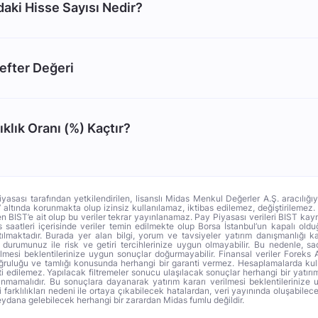
ki Hisse Sayısı Nedir?
efter Değeri
klık Oranı (%) Kaçtır?
iyasası tarafından yetkilendirilen, lisanslı Midas Menkul Değerler A.Ş. aracılığı
altında korunmakta olup izinsiz kullanılamaz, iktibas edilemez, değiştirilemez
men BIST’e ait olup bu veriler tekrar yayınlanamaz. Pay Piyasası verileri BIST ka
ns saatleri içerisinde veriler temin edilmekte olup Borsa İstanbul’un kapalı ol
ılmaktadır. Burada yer alan bilgi, yorum ve tavsiyeler yatırım danışmanlığı
li durumunuz ile risk ve getiri tercihlerinize uygun olmayabilir. Bu nedenle, s
ilmesi beklentilerinize uygun sonuçlar doğurmayabilir. Finansal veriler Foreks 
oğruluğu ve tamlığı konusunda herhangi bir garanti vermez. Hesaplamalarda kull
i edilemez. Yapılacak filtremeler sonucu ulaşılacak sonuçlar herhangi bir yatırım
anmamalıdır. Bu sonuçlara dayanarak yatırım kararı verilmesi beklentilerinize 
arklılıkları nedeni ile ortaya çıkabilecek hatalardan, veri yayınında oluşabilec
dana gelebilecek herhangi bir zarardan Midas fumlu değildir.