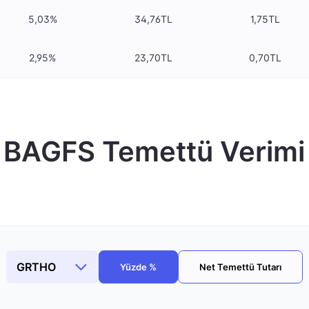
5,03%
34,76TL
1,75TL
2,95%
23,70TL
0,70TL
BAGFS Temettü Verimi
Yüzde %
Net Temettü Tutarı