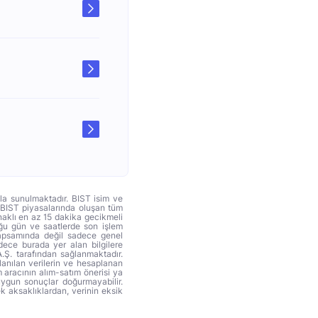
yla sunulmaktadır. BIST isim ve
. BIST piyasalarında oluşan tüm
ynaklı en az 15 dakika gecikmeli
duğu gün ve saatlerde son işlem
 kapsamında değil sadece genel
adece burada yer alan bilgilere
A.Ş. tarafından sağlanmaktadır.
anılan verilerin ve hesaplanan
 aracının alım-satım önerisi ya
uygun sonuçlar doğurmayabilir.
ek aksaklıklardan, verinin eksik