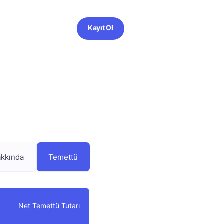
Kayıt Ol
akkında
Temettü
Net Temettü Tutarı