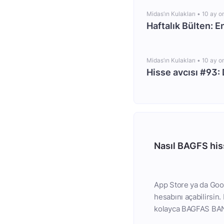
Midas’ın Kulakları •
10 ay o
Haftalık Bülten: 
Midas’ın Kulakları •
10 ay o
Hisse avcısı #93: 
Nasıl BAGFS hiss
App Store ya da Goog
hesabını açabilirsin
kolayca BAGFAS BAN