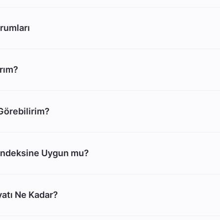
rumları
arım?
 Görebilirim?
Endeksine Uygun mu?
atı Ne Kadar?