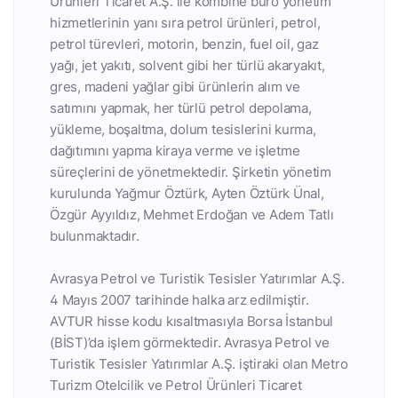
Ürünleri Ticaret A.Ş. ile kombine büro yönetim
hizmetlerinin yanı sıra petrol ürünleri, petrol,
petrol türevleri, motorin, benzin, fuel oil, gaz
yağı, jet yakıtı, solvent gibi her türlü akaryakıt,
gres, madeni yağlar gibi ürünlerin alım ve
satımını yapmak, her türlü petrol depolama,
yükleme, boşaltma, dolum tesislerini kurma,
dağıtımını yapma kiraya verme ve işletme
süreçlerini de yönetmektedir. Şirketin yönetim
kurulunda Yağmur Öztürk, Ayten Öztürk Ünal,
Özgür Ayyıldız, Mehmet Erdoğan ve Adem Tatlı
bulunmaktadır.
Avrasya Petrol ve Turistik Tesisler Yatırımlar A.Ş.
4 Mayıs 2007 tarihinde halka arz edilmiştir.
AVTUR hisse kodu kısaltmasıyla Borsa İstanbul
(BİST)’da işlem görmektedir. Avrasya Petrol ve
Turistik Tesisler Yatırımlar A.Ş. iştiraki olan Metro
Turizm Otelcilik ve Petrol Ürünleri Ticaret