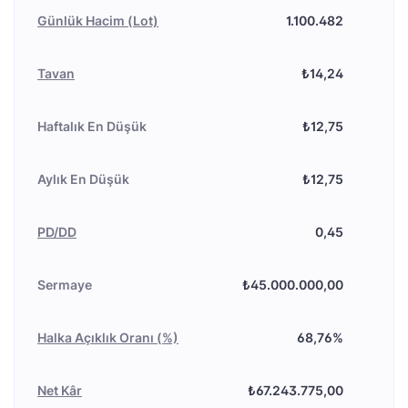
Günlük Hacim (Lot)
1.100.482
Tavan
₺14,24
Haftalık En Düşük
₺12,75
Aylık En Düşük
₺12,75
PD/DD
0,45
Sermaye
₺45.000.000,00
Halka Açıklık Oranı (%)
68,76%
Net Kâr
₺67.243.775,00