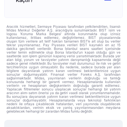
Kaçtır?
Aracılık hizmetleri, Sermaye Piyasası tarafından yetkilendirilen, lisanslı
Midas Menkul Değerler A.Ş. aracılığıyla sunulmaktadır. BIST isim ve
logosu ‘Koruma Marka Belgesi’ altında korunmakta olup izinsiz
kullanılamaz, iktibas edilemez, değiştirilemez. BIST piyasalarında
oluşan tüm verilere ait telif hakları tamamen BIST’e ait olup bu veriler
tekrar yayınlanamaz. Pay Piyasası verileri BIST kaynaklı en az 15
dakika gecikmeli verilerdir. Borsa İstanbul seans saatleri içerisinde
veriler temin edilmekte olup Borsa İstanbul’un kapalı olduğu gün ve
saatlerde son işlem gününün kapanış verisi yansıtılmaktadır. Burada yer
alan bilgi, yorum ve tavsiyeler yatırım danışmanlığı kapsamında değil
sadece genel niteliktedir. Bu tavsiyeler mali durumunuz ile risk ve getiri
tercihlerinize uygun olmayabilir. Bu nedenle, sadece burada yer alan
bilgilere dayanılarak yatırım kararı verilmesi beklentilerinize uygun
sonuçlar doğurmayabilir. Finansal veriler Foreks A.Ş. tarafından
sağlanmaktadır. Midas, yayınlanan verilerin doğruluğu ve tamlığı
konusunda herhangi bir garanti vermez. Hesaplamalarda kullanılan
verilerin ve hesaplanan değişkenlerin doğruluğu garanti edilemez.
Yapılacak filtremeler sonucu ulaşılacak sonuçlar herhangi bir yatırım
aracının alım-satım önerisi ya da getiri vaadi olarak yorumlanmamalıdır.
Bu sonuçlara dayanarak yatırım kararı verilmesi beklentilerinize uygun
sonuçlar doğurmayabilir. Hesaplamalarda veya teknoloji farklılıkları
nedeni ile ortaya çıkabilecek hatalardan, veri yayınında oluşabilecek
aksaklıklardan, verinin eksik ve yanlış yayınlanmasından meydana
gelebilecek herhangi bir zarardan Midas fumlu değildir.