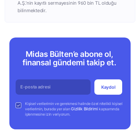
A.Ş.’nin kayıtlı sermayesinin 960 bin TL olduğu
bilinmektedir.
Midas Bülten’e abone ol,
finansal gündemi takip et.
Kaydol
Kişisel verilerimin ve gerekmesi halinde özel nitelikli kişisel
Gizlilik Bildirimi
verilerimin, burada yer alan
kapsamında
işlenmesine izin veriyorum.