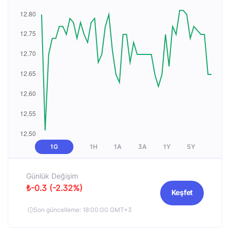
1G
1H
1A
3A
1Y
5Y
Günlük Değişim
₺-0.3 (-2.32%)
Keşfet
Son güncelleme: 18:00:00 GMT+3