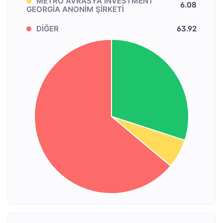
METRO AVRASYA INVESTMENT
6.08
GEORGİA ANONİM ŞİRKETİ
DİĞER
63.92