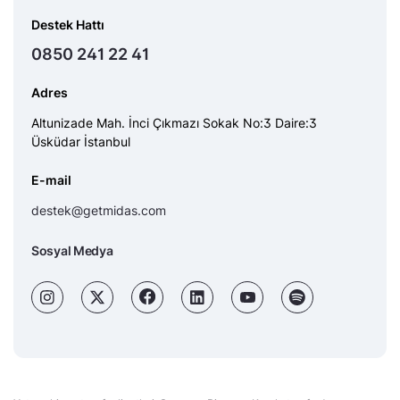
Destek Hattı
0850 241 22 41
Adres
Altunizade Mah. İnci Çıkmazı Sokak No:3 Daire:3
Üsküdar İstanbul
E-mail
destek@getmidas.com
Sosyal Medya