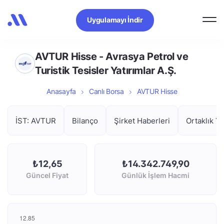
Uygulamayı İndir
AVTUR Hisse - Avrasya Petrol ve
Turistik Tesisler Yatırımlar A.Ş.
Anasayfa
Canlı Borsa
AVTUR Hisse
İST: AVTUR
Bilanço
Şirket Haberleri
Ortaklık Ya
₺12,65
₺14.342.749,90
Güncel Fiyat
Günlük İşlem Hacmi