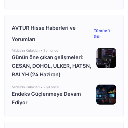
AVTUR Hisse Haberleri ve
Tümünü
Gör
Yorumları
Midas’ın Kulakları •
1 yıl once
Günün öne çıkan gelişmeleri:
GESAN, DOHOL, ULKER, HATSN,
RALYH (24 Haziran)
Midas’ın Kulakları •
2 yıl once
Endeks Güçlenmeye Devam
Ediyor