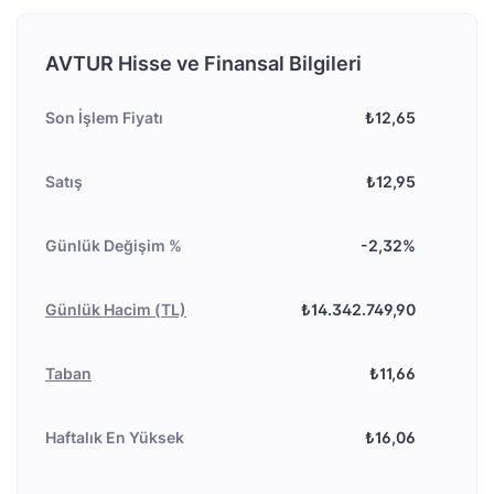
AVTUR Hisse ve Finansal Bilgileri
Son İşlem Fiyatı
₺12,65
Satış
₺12,95
Günlük Değişim %
-2,32%
Günlük Hacim (TL)
₺14.342.749,90
Taban
₺11,66
Haftalık En Yüksek
₺16,06