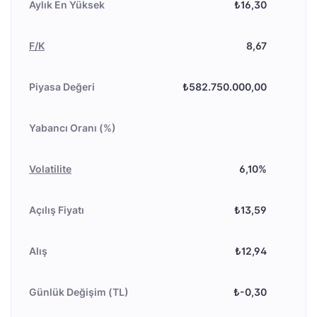
Aylık En Yüksek
₺16,30
F/K
8,67
Piyasa Değeri
₺582.750.000,00
Yabancı Oranı (%)
Volatilite
6,10%
Açılış Fiyatı
₺13,59
Alış
₺12,94
Günlük Değişim (TL)
₺-0,30