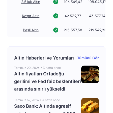
2.5'luk Altın
106.349,42
108.045,17
Reşat Altın
42.539,77
43.377,74
Beşli Altın
215.357,58
219.549,92
Altın Haberleri ve Yorumları
Tümünü Gör
Temmuz 20, 2026 •
3 hafta once
Altın fiyatları Ortadoğu
gerilimi ve Fed faiz beklentileri
arasında sınırlı yükseldi
Temmuz 16, 2026 •
3 hafta once
Saxo Bank: Altında agresif