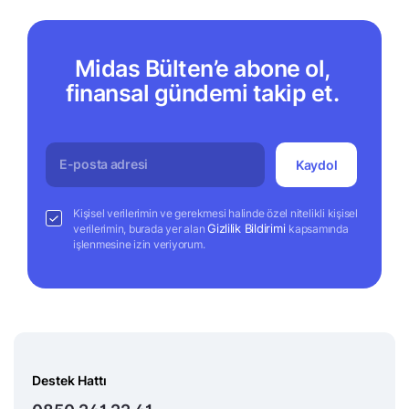
Midas Bülten’e abone ol,
finansal gündemi takip et.
Kaydol
Kişisel verilerimin ve gerekmesi halinde özel nitelikli kişisel
Gizlilik Bildirimi
verilerimin, burada yer alan
kapsamında
işlenmesine izin veriyorum.
Destek Hattı