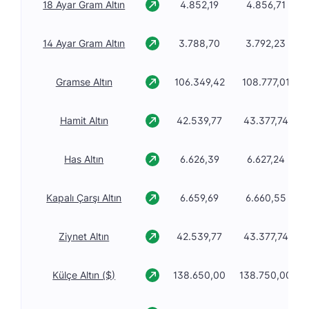
18 Ayar Gram Altın
4.852,19
4.856,71
14 Ayar Gram Altın
3.788,70
3.792,23
Gramse Altın
106.349,42
108.777,01
Hamit Altın
42.539,77
43.377,74
Has Altın
6.626,39
6.627,24
Kapalı Çarşı Altın
6.659,69
6.660,55
Ziynet Altın
42.539,77
43.377,74
Külçe Altın ($)
138.650,00
138.750,00