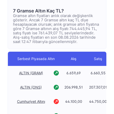
7 Gramse Altın Kaç TL?
Gramse altın fiyatları anlık olarak değişkenlik
gösterir. Ancak 7 Gramse altın kaç TL diye
hesaplayacak olursak; anlık gramse altın fiyatına
göre 7 Gramse altının alış fiyatı 744.445,94 TL,
satış fiyatı ise 761.439,07 TL seviyelerindedir.
Alış-satış fiyatları en son 08.08.2026 tarihinde
saat 12:47 itibarıyla güncellenmiştir.
Serbest Piyasada Altın
Alış
Satış
ALTIN (GRAM)
6.659,69
6.660,55
ALTIN (ONS)
206.998,51
207.307,01
Cumhuriyet Altını
44.100,00
44.750,00