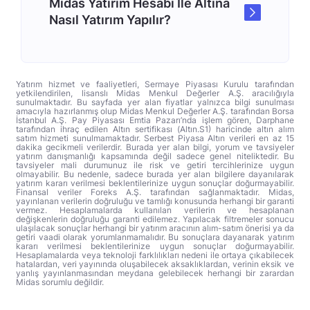
Midas Yatırım Hesabı İle Altına
Nasıl Yatırım Yapılır?
Yatırım hizmet ve faaliyetleri, Sermaye Piyasası Kurulu tarafından
yetkilendirilen, lisanslı Midas Menkul Değerler A.Ş. aracılığıyla
sunulmaktadır. Bu sayfada yer alan fiyatlar yalnızca bilgi sunulması
amacıyla hazırlanmış olup Midas Menkul Değerler A.Ş. tarafından Borsa
İstanbul A.Ş. Pay Piyasası Emtia Pazarı’nda işlem gören, Darphane
tarafından ihraç edilen Altın sertifikası (Altın.S1) haricinde altın alım
satım hizmeti sunulmamaktadır. Serbest Piyasa Altın verileri en az 15
dakika gecikmeli verilerdir. Burada yer alan bilgi, yorum ve tavsiyeler
yatırım danışmanlığı kapsamında değil sadece genel niteliktedir. Bu
tavsiyeler mali durumunuz ile risk ve getiri tercihlerinize uygun
olmayabilir. Bu nedenle, sadece burada yer alan bilgilere dayanılarak
yatırım kararı verilmesi beklentilerinize uygun sonuçlar doğurmayabilir.
Finansal veriler Foreks A.Ş. tarafından sağlanmaktadır. Midas,
yayınlanan verilerin doğruluğu ve tamlığı konusunda herhangi bir garanti
vermez. Hesaplamalarda kullanılan verilerin ve hesaplanan
değişkenlerin doğruluğu garanti edilemez. Yapılacak filtremeler sonucu
ulaşılacak sonuçlar herhangi bir yatırım aracının alım-satım önerisi ya da
getiri vaadi olarak yorumlanmamalıdır. Bu sonuçlara dayanarak yatırım
kararı verilmesi beklentilerinize uygun sonuçlar doğurmayabilir.
Hesaplamalarda veya teknoloji farklılıkları nedeni ile ortaya çıkabilecek
hatalardan, veri yayınında oluşabilecek aksaklıklardan, verinin eksik ve
yanlış yayınlanmasından meydana gelebilecek herhangi bir zarardan
Midas sorumlu değildir.