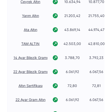
Çeyrek Altın
10.634,94
10.877,70
Yarım Altın
21.203,42
21.755,40
Ata Altın
43.869,14
44.974,47
TAM ALTIN
42.503,00
42.810,00
14 Ayar Bilezik Gramı
3.788,70
3.792,23
22 Ayar Bilezik Gramı
6.061,92
6.067,56
Altın Sertifikası
72,80
72,81
22 Ayar Gram Altın
6.061,92
6.067,56