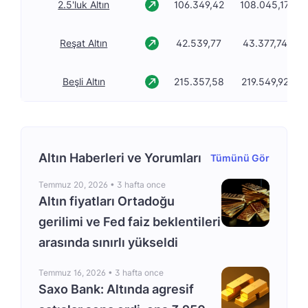
2.5'luk Altın
106.349,42
108.045,17
Reşat Altın
42.539,77
43.377,74
Beşli Altın
215.357,58
219.549,92
Altın Haberleri ve Yorumları
Tümünü Gör
Temmuz 20, 2026 •
3 hafta once
Altın fiyatları Ortadoğu
gerilimi ve Fed faiz beklentileri
arasında sınırlı yükseldi
Temmuz 16, 2026 •
3 hafta once
Saxo Bank: Altında agresif