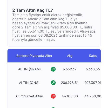
2 Tam Altın Kaç TL?
Tam altın fiyatları anlık olarak değişkenlik
gösterir. Ancak 2 Tam altın kaç TL diye
hesaplayacak olursak; anlık tam altın fiyatına
göre 2 Tam altının alış fiyatı 85.000,00 TL, satış
fiyatı ise 85.614,00 TL seviyelerindedir. Alış-satış
fiyatları en son 08.08.2026 tarihinde saat 13:45
itibarıyla güncellenmiştir.
Serbest Piyasada Altın
Alış
Satış
ALTIN (GRAM)
6.659,69
6.660,55
ALTIN (ONS)
206.998,51
207.307,01
Cumhuriyet Altını
44.100,00
44.750,00