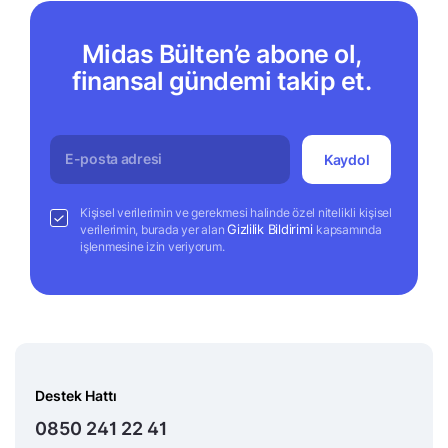
Midas Bülten’e abone ol,
finansal gündemi takip et.
Kaydol
Kişisel verilerimin ve gerekmesi halinde özel nitelikli kişisel
Gizlilik Bildirimi
verilerimin, burada yer alan
kapsamında
işlenmesine izin veriyorum.
Destek Hattı
0850 241 22 41