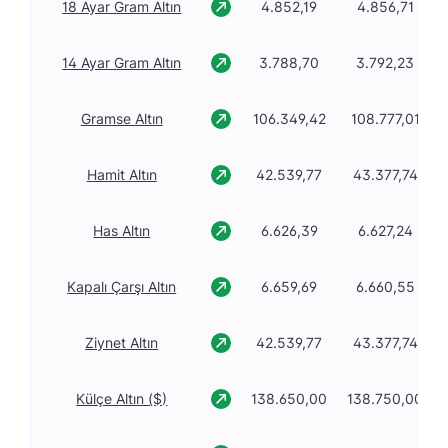
18 Ayar Gram Altın
4.852,19
4.856,71
14 Ayar Gram Altın
3.788,70
3.792,23
Gramse Altın
106.349,42
108.777,01
Hamit Altın
42.539,77
43.377,74
Has Altın
6.626,39
6.627,24
Kapalı Çarşı Altın
6.659,69
6.660,55
Ziynet Altın
42.539,77
43.377,74
Külçe Altın ($)
138.650,00
138.750,00