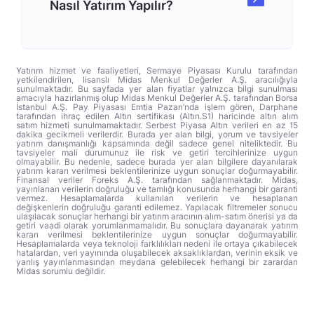
Nasıl Yatırım Yapılır?
Yatırım hizmet ve faaliyetleri, Sermaye Piyasası Kurulu tarafından
yetkilendirilen, lisanslı Midas Menkul Değerler A.Ş. aracılığıyla
sunulmaktadır. Bu sayfada yer alan fiyatlar yalnızca bilgi sunulması
amacıyla hazırlanmış olup Midas Menkul Değerler A.Ş. tarafından Borsa
İstanbul A.Ş. Pay Piyasası Emtia Pazarı’nda işlem gören, Darphane
tarafından ihraç edilen Altın sertifikası (Altın.S1) haricinde altın alım
satım hizmeti sunulmamaktadır. Serbest Piyasa Altın verileri en az 15
dakika gecikmeli verilerdir. Burada yer alan bilgi, yorum ve tavsiyeler
yatırım danışmanlığı kapsamında değil sadece genel niteliktedir. Bu
tavsiyeler mali durumunuz ile risk ve getiri tercihlerinize uygun
olmayabilir. Bu nedenle, sadece burada yer alan bilgilere dayanılarak
yatırım kararı verilmesi beklentilerinize uygun sonuçlar doğurmayabilir.
Finansal veriler Foreks A.Ş. tarafından sağlanmaktadır. Midas,
yayınlanan verilerin doğruluğu ve tamlığı konusunda herhangi bir garanti
vermez. Hesaplamalarda kullanılan verilerin ve hesaplanan
değişkenlerin doğruluğu garanti edilemez. Yapılacak filtremeler sonucu
ulaşılacak sonuçlar herhangi bir yatırım aracının alım-satım önerisi ya da
getiri vaadi olarak yorumlanmamalıdır. Bu sonuçlara dayanarak yatırım
kararı verilmesi beklentilerinize uygun sonuçlar doğurmayabilir.
Hesaplamalarda veya teknoloji farklılıkları nedeni ile ortaya çıkabilecek
hatalardan, veri yayınında oluşabilecek aksaklıklardan, verinin eksik ve
yanlış yayınlanmasından meydana gelebilecek herhangi bir zarardan
Midas sorumlu değildir.