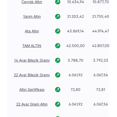
Çeyrek Altın
10.634,94
10.877,70
Yarım Altın
21.203,42
21.755,40
Ata Altın
43.869,14
44.974,47
TAM ALTIN
42.500,00
42.807,00
14 Ayar Bilezik Gramı
3.788,70
3.792,23
22 Ayar Bilezik Gramı
6.061,92
6.067,56
Altın Sertifikası
72,80
72,81
22 Ayar Gram Altın
6.061,92
6.067,56