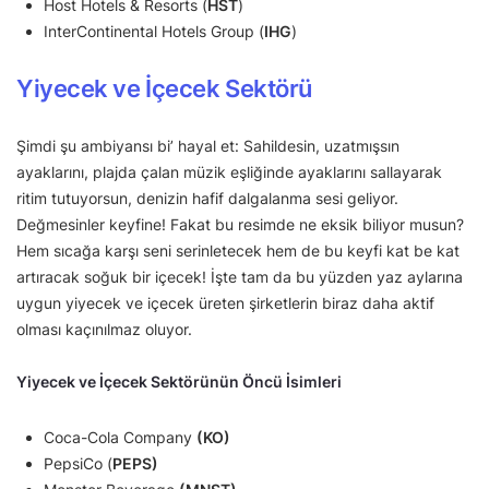
Host Hotels & Resorts (
HST
)
InterContinental Hotels Group (
IHG
)
Yiyecek ve İçecek Sektörü
Şimdi şu ambiyansı bi’ hayal et: Sahildesin, uzatmışsın
ayaklarını, plajda çalan müzik eşliğinde ayaklarını sallayarak
ritim tutuyorsun, denizin hafif dalgalanma sesi geliyor.
Değmesinler keyfine! Fakat bu resimde ne eksik biliyor musun?
Hem sıcağa karşı seni serinletecek hem de bu keyfi kat be kat
artıracak soğuk bir içecek! İşte tam da bu yüzden yaz aylarına
uygun yiyecek ve içecek üreten şirketlerin biraz daha aktif
olması kaçınılmaz oluyor.
Yiyecek ve İçecek Sektörünün Öncü İsimleri
Coca-Cola Company
(KO)
PepsiCo (
PEPS)