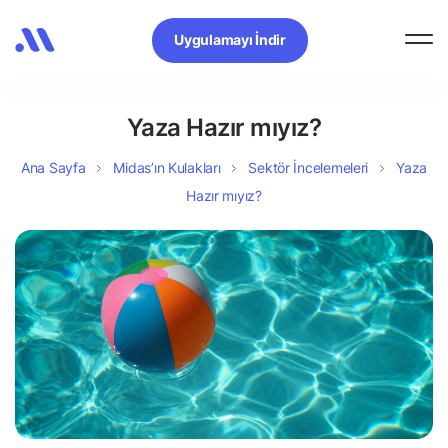
Uygulamayı İndir
Yaza Hazır mıyız?
Ana Sayfa
Midas’ın Kulakları
Sektör İncelemeleri
Yaza
Hazır mıyız?