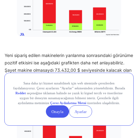
Yeni sipariş edilen makinelerin yarılanma sonrasındaki görünüme
pozitif etkisini ise aşağıdaki grafikten daha net anlayabiliriz.
Şayet makine olmasaydı 73.432,00 $ seviyesinde kalacak olan
Cleanspark kârı tahminlere göre iki katından fazla artış
sağlayabilecek ancak maliyette de bir miktar artış olacak.