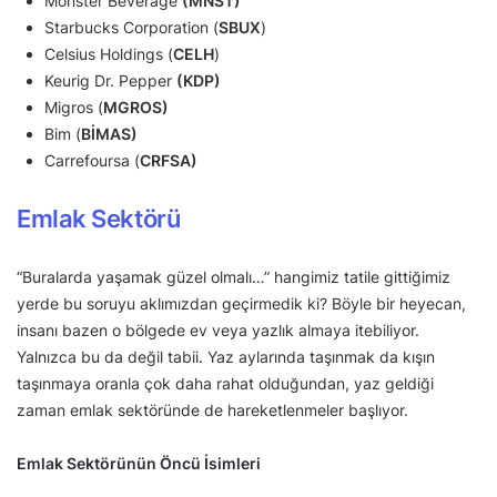
Monster Beverage
(MNST)
Starbucks Corporation (
SBUX
)
Celsius Holdings (
CELH
)
Keurig Dr. Pepper
(KDP)
Migros (
MGROS)
Bim (
BİMAS)
Carrefoursa (
CRFSA)
Emlak Sektörü
“Buralarda yaşamak güzel olmalı…” hangimiz tatile gittiğimiz
yerde bu soruyu aklımızdan geçirmedik ki? Böyle bir heyecan,
insanı bazen o bölgede ev veya yazlık almaya itebiliyor.
Yalnızca bu da değil tabii. Yaz aylarında taşınmak da kışın
taşınmaya oranla çok daha rahat olduğundan, yaz geldiği
zaman emlak sektöründe de hareketlenmeler başlıyor.
Emlak Sektörünün Öncü İsimleri