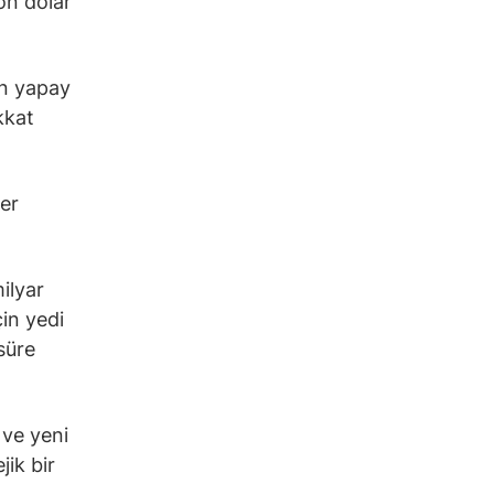
on dolar
en yapay
kkat
ğer
ilyar
çin yedi
süre
 ve yeni
jik bir