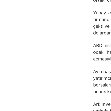
ortaklık
Yapay ze
tırmandı
çekti ve
dolardan
ABD hiss
odaklı h
açmasıyl
Ayın baş
yatırımc
borsalar
finans k
Ark Inve
vadede b