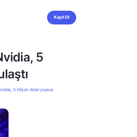
Kayıt Ol
vidia, 5
ulaştı
idia, 5 trilyon dolar piyasa