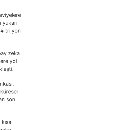
eviyelere
ı yukarı
4 trilyon
pay zeka
ere yol
leşti.
nkası,
 küresel
nan son
 kısa
 zeka