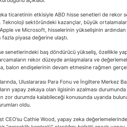
 kurduğunu açıkladı.
ka ticaretinin etkisiyle ABD hisse senetleri de rekor s
. Teknoloji sektöründeki kazançlar, büyük ortalamalar
 Apple ve Microsoft, hisselerinin yükselişinin ardından 
 fazla piyasa değerine ulaştı.
e senetlerindeki baş döndürücü yükseliş, özellikle ya
arcamaların rekor düzeyde anlaşmalara ve değerlemel
a, balon endişelerinin devam etmesine rağmen gerçek
larında, Uluslararası Para Fonu ve İngiltere Merkez Ba
ıların yapay zekaya olan ilgisinin azalması durumunda
ın zor durumda kalabileceği konusunda uyarıda bulu
urumları oldu.
st CEO’su Cathie Wood, yapay zeka değerlemelerinde
ir “gerçeklik kontrolü” olasılığını belirtti ancak yapay