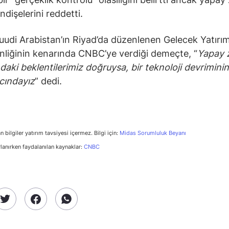
ndişelerini reddetti.
udi Arabistan’ın Riyad’da düzenlenen Gelecek Yatırım
kinliğinin kenarında CNBC’ye verdiği demeçte, “
Yapay 
aki beklentilerimiz doğruysa, bir teknoloji devrimini
cındayız
” dedi.
n bilgiler yatırım tavsiyesi içermez. Bilgi için:
Midas Sorumluluk Beyanı
rlanırken faydalanılan kaynaklar:
CNBC