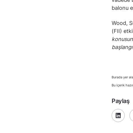
balonu e
Wood, Su
(FII) et
konusund
başlangı
Burada yer ala
Bu içerik hazı
Paylaş