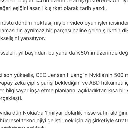
isseleri, bugün %4’ün üzerinde artış göstererek 5 trily
ğeri eşiğini aşan ilk şirket olarak tarih yazdı.
nüstü dönüm noktası, niş bir video oyun işlemcisind
lamasının ayrılmaz bir parçası haline gelen şirketin di
kselişini yansıtıyor.
isseleri, yıl başından bu yana da %50’nin üzerinde de
i son yükseliş, CEO Jensen Huang’ın Nvidia’nın 500 m
 yapay zeka çipi siparişi beklediğini ve ABD hükümeti i
r bilgisayar inşa etme planlarını açıkladıktan kısa bir 
rçekleşti.
idia dün Nokia’da 1 milyar dolarlık hisse satın aldığını
hücresel teknolojiyi geliştirmek için ağ şirketiyle strate