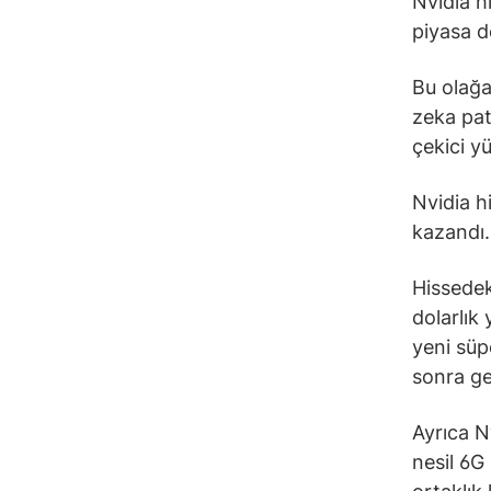
Nvidia h
piyasa de
Bu olağa
zeka pat
çekici yü
Nvidia h
kazandı.
Hissedek
dolarlık
yeni süpe
sonra ge
Ayrıca Nv
nesil 6G 