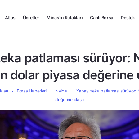
Atlas
Ücretler
Midas’ın Kulakları
Canlı Borsa
Destek
eka patlaması sürüyor: N
on dolar piyasa değerine 
kları
Borsa Haberleri
Nvidia
Yapay zeka patlaması sürüyor: Nv
değerine ulaştı