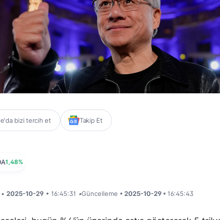
'da bizi tercih et
Takip Et
DA
1,48%
i •
2025-10-29
• 16:45:31
•
Güncelleme
• 2025-10-29 •
16:45:43