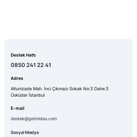
Destek Hattı
0850 241 22 41
Adres
Altunizade Mah. İnci Çıkmazı Sokak No:3 Daire:3
Üsküdar İstanbul
E-mail
destek@getmidas.com
Sosyal Medya