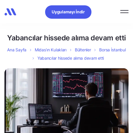
Uygulamayı İndir
Yabancılar hissede alıma devam etti
Ana Sayfa
Midas’ın Kulakları
Bültenler
Borsa İstanbul
Yabancılar hissede alıma devam etti