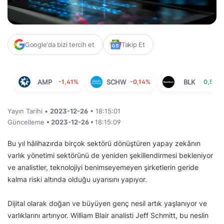
Google'da bizi tercih et
Takip Et
AMP
-1,41%
SCHW
-0,14%
BLK
0,50%
Yayın Tarihi •
2023-12-26
• 18:15:01
Güncelleme
• 2023-12-26 •
18:15:09
Bu yıl hâlihazırda birçok sektörü dönüştüren yapay zekânın
varlık yönetimi sektörünü de yeniden şekillendirmesi bekleniyor
ve analistler, teknolojiyi benimseyemeyen şirketlerin geride
kalma riski altında olduğu uyarısını yapıyor.
Dijital olarak doğan ve büyüyen genç nesil artık yaşlanıyor ve
varlıklarını artırıyor. William Blair analisti Jeff Schmitt, bu neslin