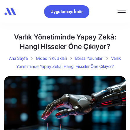
Uygulamayı İndir
Varlık Yönetiminde Yapay Zekâ:
Hangi Hisseler Öne Çıkıyor?
Ana Sayfa
Midas’ın Kulakları
Borsa Yorumları
Varlık
Yönetiminde Yapay Zekâ: Hangi Hisseler Öne Çıkıyor?