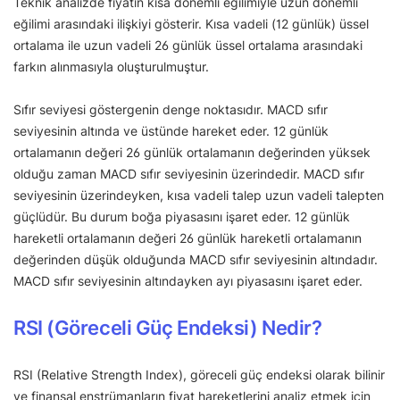
Teknik analizde fiyatın kısa dönemli eğilimiyle uzun dönemli
eğilimi arasındaki ilişkiyi gösterir. Kısa vadeli (12 günlük) üssel
ortalama ile uzun vadeli 26 günlük üssel ortalama arasındaki
farkın alınmasıyla oluşturulmuştur.
Sıfır seviyesi göstergenin denge noktasıdır. MACD sıfır
seviyesinin altında ve üstünde hareket eder. 12 günlük
ortalamanın değeri 26 günlük ortalamanın değerinden yüksek
olduğu zaman MACD sıfır seviyesinin üzerindedir. MACD sıfır
seviyesinin üzerindeyken, kısa vadeli talep uzun vadeli talepten
güçlüdür. Bu durum boğa piyasasını işaret eder. 12 günlük
hareketli ortalamanın değeri 26 günlük hareketli ortalamanın
değerinden düşük olduğunda MACD sıfır seviyesinin altındadır.
MACD sıfır seviyesinin altındayken ayı piyasasını işaret eder.
RSI (Göreceli Güç Endeksi) Nedir?
RSI (Relative Strength Index), göreceli güç endeksi olarak bilinir
ve finansal enstrümanların fiyat hareketlerini analiz etmek için