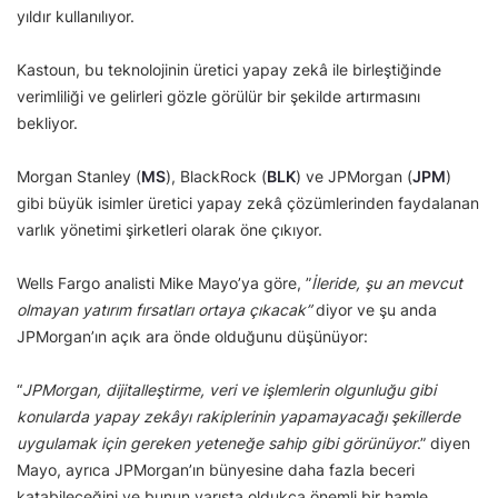
yıldır kullanılıyor.
Kastoun, bu teknolojinin üretici yapay zekâ ile birleştiğinde
verimliliği ve gelirleri gözle görülür bir şekilde artırmasını
bekliyor.
Morgan Stanley (
MS
), BlackRock (
BLK
) ve JPMorgan (
JPM
)
gibi büyük isimler üretici yapay zekâ çözümlerinden faydalanan
varlık yönetimi şirketleri olarak öne çıkıyor.
Wells Fargo analisti Mike Mayo’ya göre, ”
İleride, şu an mevcut
olmayan yatırım fırsatları ortaya çıkacak”
diyor ve şu anda
JPMorgan’ın açık ara önde olduğunu düşünüyor:
“
JPMorgan, dijitalleştirme, veri ve işlemlerin olgunluğu gibi
konularda yapay zekâyı rakiplerinin yapamayacağı şekillerde
uygulamak için gereken yeteneğe sahip gibi görünüyor
.” diyen
Mayo, ayrıca JPMorgan’ın bünyesine daha fazla beceri
katabileceğini ve bunun yarışta oldukça önemli bir hamle