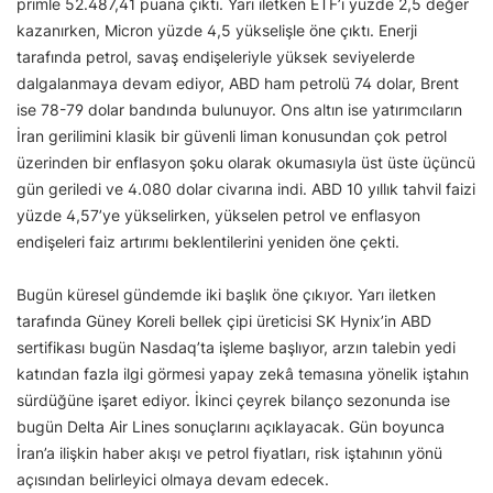
primle 52.487,41 puana çıktı. Yarı iletken ETF’i yüzde 2,5 değer
kazanırken, Micron yüzde 4,5 yükselişle öne çıktı. Enerji
tarafında petrol, savaş endişeleriyle yüksek seviyelerde
dalgalanmaya devam ediyor, ABD ham petrolü 74 dolar, Brent
ise 78-79 dolar bandında bulunuyor. Ons altın ise yatırımcıların
İran gerilimini klasik bir güvenli liman konusundan çok petrol
üzerinden bir enflasyon şoku olarak okumasıyla üst üste üçüncü
gün geriledi ve 4.080 dolar civarına indi. ABD 10 yıllık tahvil faizi
yüzde 4,57’ye yükselirken, yükselen petrol ve enflasyon
endişeleri faiz artırımı beklentilerini yeniden öne çekti.
Bugün küresel gündemde iki başlık öne çıkıyor. Yarı iletken
tarafında Güney Koreli bellek çipi üreticisi SK Hynix’in ABD
sertifikası bugün Nasdaq’ta işleme başlıyor, arzın talebin yedi
katından fazla ilgi görmesi yapay zekâ temasına yönelik iştahın
sürdüğüne işaret ediyor. İkinci çeyrek bilanço sezonunda ise
bugün Delta Air Lines sonuçlarını açıklayacak. Gün boyunca
İran’a ilişkin haber akışı ve petrol fiyatları, risk iştahının yönü
açısından belirleyici olmaya devam edecek.