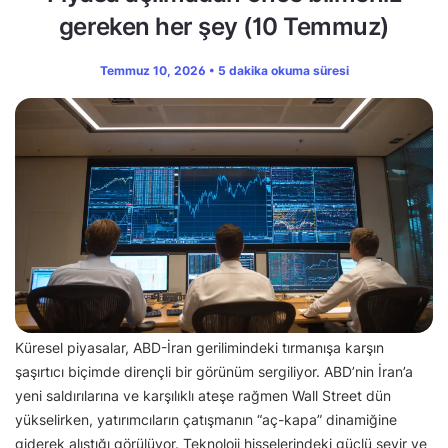
gereken her şey (10 Temmuz)
Temmuz 10, 2026 • 5 dakika okuma süresi
Küresel piyasalar, ABD-İran gerilimindeki tırmanışa karşın
şaşırtıcı biçimde dirençli bir görünüm sergiliyor. ABD’nin İran’a
yeni saldırılarına ve karşılıklı ateşe rağmen Wall Street dün
yükselirken, yatırımcıların çatışmanın “aç-kapa” dinamiğine
giderek alıştığı görülüyor. Teknoloji hisselerindeki güçlü seyir ve