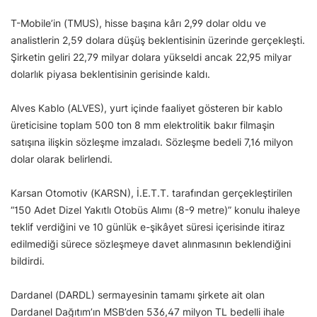
T-Mobile’in (TMUS), hisse başına kârı 2,99 dolar oldu ve
analistlerin 2,59 dolara düşüş beklentisinin üzerinde gerçekleşti.
Şirketin geliri 22,79 milyar dolara yükseldi ancak 22,95 milyar
dolarlık piyasa beklentisinin gerisinde kaldı.
Alves Kablo (ALVES), yurt içinde faaliyet gösteren bir kablo
üreticisine toplam 500 ton 8 mm elektrolitik bakır filmaşin
satışına ilişkin sözleşme imzaladı. Sözleşme bedeli 7,16 milyon
dolar olarak belirlendi.
Karsan Otomotiv (KARSN), İ.E.T.T. tarafından gerçekleştirilen
“150 Adet Dizel Yakıtlı Otobüs Alımı (8-9 metre)” konulu ihaleye
teklif verdiğini ve 10 günlük e-şikâyet süresi içerisinde itiraz
edilmediği sürece sözleşmeye davet alınmasının beklendiğini
bildirdi.
Dardanel (DARDL) sermayesinin tamamı şirkete ait olan
Dardanel Dağıtım’ın MSB’den 536,47 milyon TL bedelli ihale