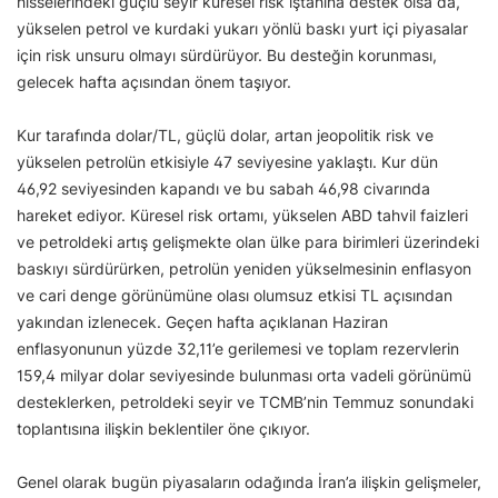
hisselerindeki güçlü seyir küresel risk iştahına destek olsa da,
yükselen petrol ve kurdaki yukarı yönlü baskı yurt içi piyasalar
için risk unsuru olmayı sürdürüyor. Bu desteğin korunması,
gelecek hafta açısından önem taşıyor.
Kur tarafında dolar/TL, güçlü dolar, artan jeopolitik risk ve
yükselen petrolün etkisiyle 47 seviyesine yaklaştı. Kur dün
46,92 seviyesinden kapandı ve bu sabah 46,98 civarında
hareket ediyor. Küresel risk ortamı, yükselen ABD tahvil faizleri
ve petroldeki artış gelişmekte olan ülke para birimleri üzerindeki
baskıyı sürdürürken, petrolün yeniden yükselmesinin enflasyon
ve cari denge görünümüne olası olumsuz etkisi TL açısından
yakından izlenecek. Geçen hafta açıklanan Haziran
enflasyonunun yüzde 32,11’e gerilemesi ve toplam rezervlerin
159,4 milyar dolar seviyesinde bulunması orta vadeli görünümü
desteklerken, petroldeki seyir ve TCMB’nin Temmuz sonundaki
toplantısına ilişkin beklentiler öne çıkıyor.
Genel olarak bugün piyasaların odağında İran’a ilişkin gelişmeler,