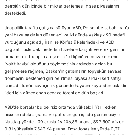
petrolün gün içinde bir miktar gerilemesi, hisse piyasalarını
destekledi.
Jeopolitik tarafta çatışma sürüyor. ABD, Perşembe sabahı İran’a
yeni hava saldırıları düzenledi ve iki günde yaklaşık 90 hedefi
vurduğunu açıkladı, İran ise Körfez ülkelerindeki ve ABD
bağlantılı üslerdeki hedefleri füzelerle karşılık vererek gerilimi
tırmandırdı. Trump’ın ateşkesin “bittiğini” ve müzakerelerin
“vakit kaybı” olduğunu söylemesinin ardından gelen bu
gelişmelere rağmen, Başkan’ın çatışmanın topyekûn savaşa
dönmesini beklemediğini belirtmesi piyasalardaki sert satışı
sınırladı. İran’ın savaşın ilk gününde hayatını kaybeden eski dini
lideri için düzenlenen cenaze töreni de dün başladı.
ABD’de borsalar bu belirsiz ortamda yükseldi. Yarı iletken
hisselerindeki sıçrama ve petrolün gün içinde gerilemesiyle
Nasdaq yüzde 1,30 artışla 26.206,89 puana, S&P 500 yüzde
0,81 yükselişle 7.543,64 puana, Dow Jones ise yüzde 0,27