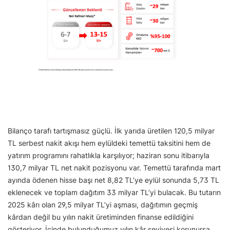
Bilanço tarafı tartışmasız güçlü. İlk yarıda üretilen 120,5 milyar
TL serbest nakit akışı hem eylüldeki temettü taksitini hem de
yatırım programını rahatlıkla karşılıyor; haziran sonu itibarıyla
130,7 milyar TL net nakit pozisyonu var. Temettü tarafında mart
ayında ödenen hisse başı net 8,82 TL’ye eylül sonunda 5,73 TL
eklenecek ve toplam dağıtım 33 milyar TL’yi bulacak. Bu tutarın
2025 kârı olan 29,5 milyar TL’yi aşması, dağıtımın geçmiş
kârdan değil bu yılın nakit üretiminden finanse edildiğini
gösteriyor. İçinde bulunduğumuz yılın kâr seviyesi korunursa,