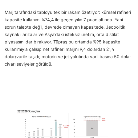
Marj tarafındaki tabloyu tek bir rakam özetliyor: küresel rafineri
kapasite kullanımı %74,4 ile geçen yılın 7 puan altında. Yani
sorun talepte değil, devrede olmayan kapasitede. Jeopolitik
kaynaklı arızalar ve Asya’daki isteksiz üretim, orta distilat
piyasasını dar bırakıyor. Tüpraş bu ortamda %95 kapasite
kullanımıyla çalışıp net rafineri marjını 9,4 dolardan 21,4
dolar/varile taşıdı; motorin ve jet yakıtında varil başına 50 dolar
civarı seviyeler görüldü.