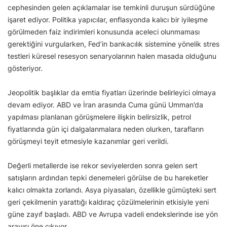
cephesinden gelen açıklamalar ise temkinli duruşun sürdüğüne
işaret ediyor. Politika yapıcılar, enflasyonda kalıcı bir iyileşme
görülmeden faiz indirimleri konusunda aceleci olunmaması
gerektiğini vurgularken, Fed’in bankacılık sistemine yönelik stres
testleri küresel resesyon senaryolarının halen masada olduğunu
gösteriyor.
Jeopolitik başlıklar da emtia fiyatları üzerinde belirleyici olmaya
devam ediyor. ABD ve İran arasında Cuma günü Umman’da
yapılması planlanan görüşmelere ilişkin belirsizlik, petrol
fiyatlarında gün içi dalgalanmalara neden olurken, tarafların
görüşmeyi teyit etmesiyle kazanımlar geri verildi.
Değerli metallerde ise rekor seviyelerden sonra gelen sert
satışların ardından tepki denemeleri görülse de bu hareketler
kalıcı olmakta zorlandı. Asya piyasaları, özellikle gümüşteki sert
geri çekilmenin yarattığı kaldıraç çözülmelerinin etkisiyle yeni
güne zayıf başladı. ABD ve Avrupa vadeli endekslerinde ise yön
arayışı öne çıkıyor.