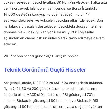
yüksek seyreden petrol fiyatları, SK Hynix’in ABD’deki halka arzı
ve ikinci çeyrek bilançoları var. İçeride ise Borsa İstanbul’un
14.000 desteğini koruyup koruyamayacağı, kurun 47
seviyesindeki seyri ve yükselen petrolün etkisi izlenecek. Son
haftalarda piyasaları destekleyen petroldeki düşüşün tersine
dönmesi ve kurdaki yukarı yönlü baskı, yurt içi piyasalar
açısından en önemli risk unsurları olarak takip edilmeye devam
edecek.
VİOP sabah seansı güne %0,20 artış ile başladı.
Teknik Görünümü Güçlü Hisseler
Aşağıdaki listede, BIST 100 ve S&P 500 endeksinde bulunan,
fiyatı 9, 21, 50 ve 200 günlük üssel hareketli ortalamasının
üstünde olan, MACD’si 0’ın üstünde, RSI göstergesi 70’ın
altında, Stokastik göstergesi 80’in altında ve Stokastik RSI
göstergesi 80’in altında olan hisseler piyasa değeri büyükten