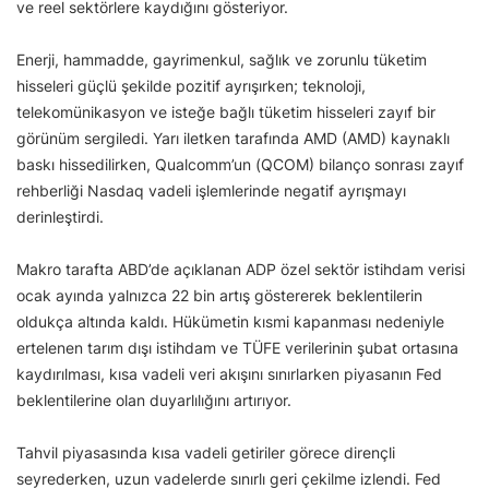
ve reel sektörlere kaydığını gösteriyor.
Enerji, hammadde, gayrimenkul, sağlık ve zorunlu tüketim
hisseleri güçlü şekilde pozitif ayrışırken; teknoloji,
telekomünikasyon ve isteğe bağlı tüketim hisseleri zayıf bir
görünüm sergiledi. Yarı iletken tarafında AMD (AMD) kaynaklı
baskı hissedilirken, Qualcomm’un (QCOM) bilanço sonrası zayıf
rehberliği Nasdaq vadeli işlemlerinde negatif ayrışmayı
derinleştirdi.
Makro tarafta ABD’de açıklanan ADP özel sektör istihdam verisi
ocak ayında yalnızca 22 bin artış göstererek beklentilerin
oldukça altında kaldı. Hükümetin kısmi kapanması nedeniyle
ertelenen tarım dışı istihdam ve TÜFE verilerinin şubat ortasına
kaydırılması, kısa vadeli veri akışını sınırlarken piyasanın Fed
beklentilerine olan duyarlılığını artırıyor.
Tahvil piyasasında kısa vadeli getiriler görece dirençli
seyrederken, uzun vadelerde sınırlı geri çekilme izlendi. Fed