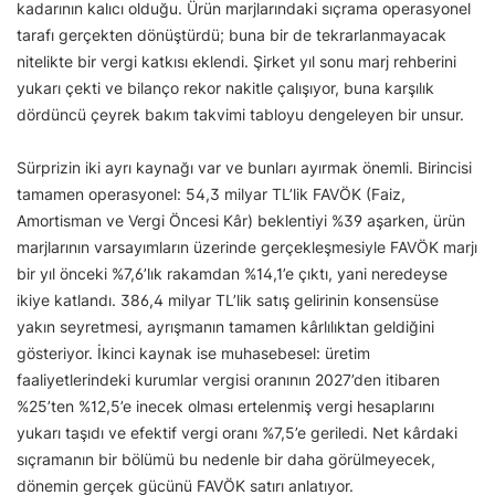
kadarının kalıcı olduğu. Ürün marjlarındaki sıçrama operasyonel
tarafı gerçekten dönüştürdü; buna bir de tekrarlanmayacak
nitelikte bir vergi katkısı eklendi. Şirket yıl sonu marj rehberini
yukarı çekti ve bilanço rekor nakitle çalışıyor, buna karşılık
dördüncü çeyrek bakım takvimi tabloyu dengeleyen bir unsur.
Sürprizin iki ayrı kaynağı var ve bunları ayırmak önemli. Birincisi
tamamen operasyonel: 54,3 milyar TL’lik FAVÖK (Faiz,
Amortisman ve Vergi Öncesi Kâr) beklentiyi %39 aşarken, ürün
marjlarının varsayımların üzerinde gerçekleşmesiyle FAVÖK marjı
bir yıl önceki %7,6’lık rakamdan %14,1’e çıktı, yani neredeyse
ikiye katlandı. 386,4 milyar TL’lik satış gelirinin konsensüse
yakın seyretmesi, ayrışmanın tamamen kârlılıktan geldiğini
gösteriyor. İkinci kaynak ise muhasebesel: üretim
faaliyetlerindeki kurumlar vergisi oranının 2027’den itibaren
%25’ten %12,5’e inecek olması ertelenmiş vergi hesaplarını
yukarı taşıdı ve efektif vergi oranı %7,5’e geriledi. Net kârdaki
sıçramanın bir bölümü bu nedenle bir daha görülmeyecek,
dönemin gerçek gücünü FAVÖK satırı anlatıyor.