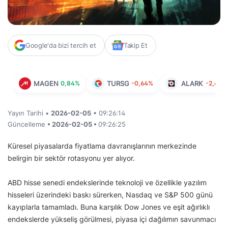
Google'da bizi tercih et
Takip Et
MAGEN
0,84%
TURSG
-0,64%
ALARK
-2,69%
Yayın Tarihi •
2026-02-05
• 09:26:14
Güncelleme
• 2026-02-05 •
09:26:25
Küresel piyasalarda fiyatlama davranışlarının merkezinde
belirgin bir sektör rotasyonu yer alıyor.
ABD hisse senedi endekslerinde teknoloji ve özellikle yazılım
hisseleri üzerindeki baskı sürerken, Nasdaq ve S&P 500 günü
kayıplarla tamamladı. Buna karşılık Dow Jones ve eşit ağırlıklı
endekslerde yükseliş görülmesi, piyasa içi dağılımın savunmacı