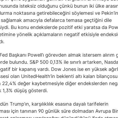
usunda isteksiz olduğunu çünkü bunun iki ülke arası
 durma noktasına getirebileceğini söylemesi ve Pekin’in
sağlamak amacıyla defalarca temasa geçtiğini dile
iydi. Bu konu endekslerde pozitif etki yaratsa da Pow
timine yönelik açıklamaların negatif etkisiyle endeksl
dı.
ed Başkanı Powell’ı görevden almak istersem alırım g
rde bulundu. S&P 500 0,13% ile sınırlı artarken, Nasd
gatif bir kapanış vardı. Dow Jones ise en yüksek ağırl
ssesi olan UnitedHealth’in beklenti altı kalan bilançosu
 22,4% değer kaybetmesiyle diğer endekslerden nega
k 1,3% düşüş gösterdi.
dün Trump’ın, karşılıklılık esasına dayalı tarifelerin
ması için tanınan 90 günlük süre dolmadan Avrupa Birl