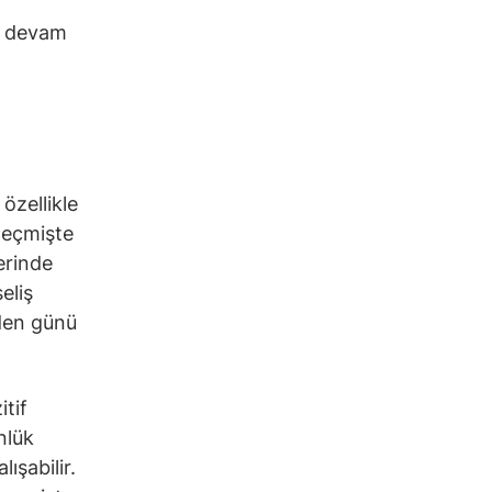
ya devam
özellikle
geçmişte
erinde
eliş
nden günü
tif
nlük
ışabilir.