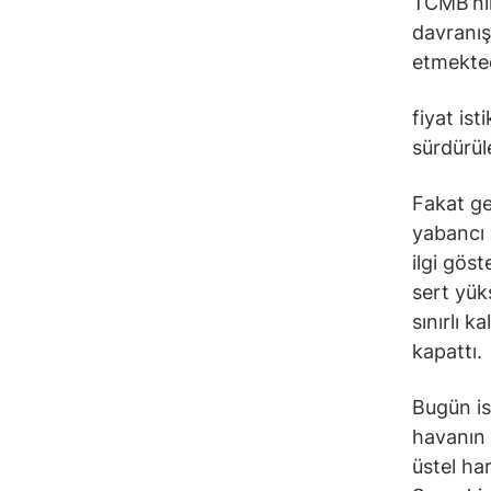
TCMB’nin
davranış
etmekted
fiyat ist
sürdürüle
Fakat ge
yabancı 
ilgi gös
sert yük
sınırlı 
kapattı.
Bugün is
havanın 
üstel ha