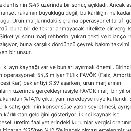
eklentisinin %49 üzerinde bir sonuç açıkladı. Ancak as
anşet rakamın büyüklüğü değil, bu kârlılığın ne kadar
lduğu. Ürün marjlarındaki sıçrama operasyonel tarafı 
dü; buna bir de tekrarlanmayacak nitelikte bir vergi k
 Şirket yıl sonu marj rehberini yukarı çekti ve bilanço 
çalışıyor, buna karşılık dördüncü çeyrek bakım takvimi
en bir unsur.
 iki ayrı kaynağı var ve bunları ayırmak önemli. Birinci
operasyonel: 54,3 milyar TL’lik FAVÖK (Faiz, Amort
cesi Kâr) beklentiyi %39 aşarken, ürün marjlarının
ların üzerinde gerçekleşmesiyle FAVÖK marjı bir yıl ö
 rakamdan %14,1’e çıktı, yani neredeyse ikiye katlandı.
L’lik satış gelirinin konsensüse yakın seyretmesi, ayrı
kârlılıktan geldiğini gösteriyor. İkinci kaynak ise
sel: üretim faaliyetlerindeki kurumlar vergisi oranını
 itibaren %25’ten %12,5’e inecek olması ertelenmiş v