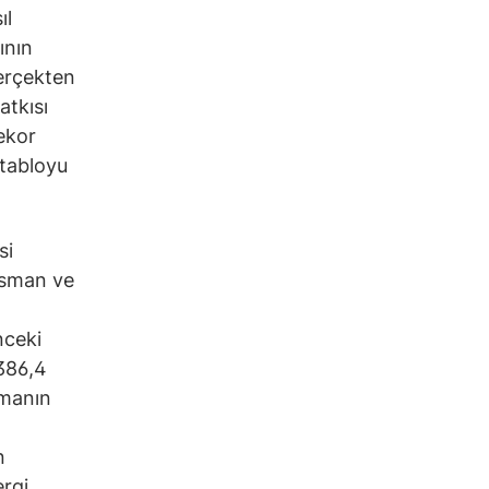
ıl
ının
gerçekten
atkısı
rekor
 tabloyu
si
isman ve
nceki
 386,4
şmanın
n
ergi