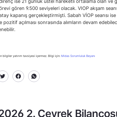
direnç ise 21 günlük üstel hareketli ortalama olan ve 
örevi gören 9.500 seviyeleri olacak. VIOP akşam sean
atay kapanış gerçekleştirmişti. Sabah VİOP seansı ise
le pozitif açılması sonrasında alımların devam edebile
nebilir.
n bilgiler yatırım tavsiyesi içermez. Bilgi için:
Midas Sorumluluk Beyanı
2026 2. Çeyrek Bilanços