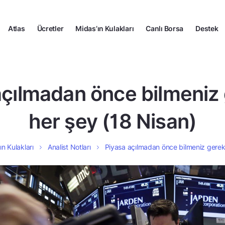
Atlas
Ücretler
Midas’ın Kulakları
Canlı Borsa
Destek
açılmadan önce bilmeniz
her şey (18 Nisan)
ın Kulakları
Analist Notları
Piyasa açılmadan önce bilmeniz gerek