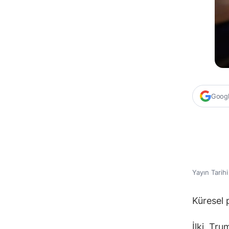
Google
Yayın Tarih
Küresel 
İlki Tru