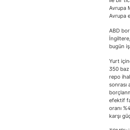
ile bir 
Avrupa M
Avrupa e
ABD bors
İngilter
bugün i
Yurt içi
350 baz 
repo iha
sonrası a
borçlanm
efektif 
oranı %4
karşı gü