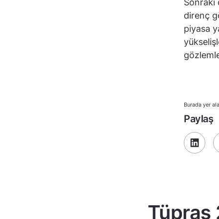
Sonraki 
direnç g
piyasa y
yükseliş
gözlemle
Burada yer ala
Paylaş
Tüpraş 