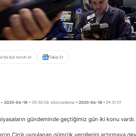
'da bizi tercih et
Takip Et
i •
2025-04-18
• 09:30:58
•
Güncelleme
• 2025-04-18 •
09:31:01
piyasaların gündeminde geçtiğimiz gün iki konu vardı.
mp’ın Çin’e uygulanan gümrük vergilerini artırmaya d