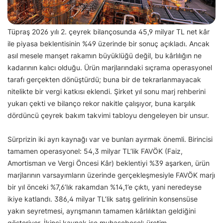
Tüpraş 2026 yılı 2. çeyrek bilançosunda 45,9 milyar TL net kâr
ile piyasa beklentisinin %49 üzerinde bir sonuç açıkladı. Ancak
asıl mesele manşet rakamın büyüklüğü değil, bu kârlılığın ne
kadarının kalıcı olduğu. Ürün marjlarındaki sıçrama operasyonel
tarafı gerçekten dönüştürdü; buna bir de tekrarlanmayacak
nitelikte bir vergi katkısı eklendi. Şirket yıl sonu marj rehberini
yukarı çekti ve bilanço rekor nakitle çalışıyor, buna karşılık
dördüncü çeyrek bakım takvimi tabloyu dengeleyen bir unsur.
Sürprizin iki ayrı kaynağı var ve bunları ayırmak önemli. Birincisi
tamamen operasyonel: 54,3 milyar TL’lik FAVÖK (Faiz,
Amortisman ve Vergi Öncesi Kâr) beklentiyi %39 aşarken, ürün
marjlarının varsayımların üzerinde gerçekleşmesiyle FAVÖK marjı
bir yıl önceki %7,6’lık rakamdan %14,1’e çıktı, yani neredeyse
ikiye katlandı. 386,4 milyar TL’lik satış gelirinin konsensüse
yakın seyretmesi, ayrışmanın tamamen kârlılıktan geldiğini
gösteriyor. İkinci kaynak ise muhasebesel: üretim