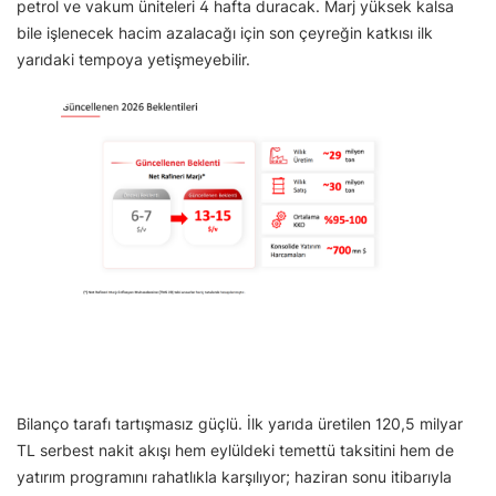
petrol ve vakum üniteleri 4 hafta duracak. Marj yüksek kalsa
bile işlenecek hacim azalacağı için son çeyreğin katkısı ilk
yarıdaki tempoya yetişmeyebilir.
Bilanço tarafı tartışmasız güçlü. İlk yarıda üretilen 120,5 milyar
TL serbest nakit akışı hem eylüldeki temettü taksitini hem de
yatırım programını rahatlıkla karşılıyor; haziran sonu itibarıyla