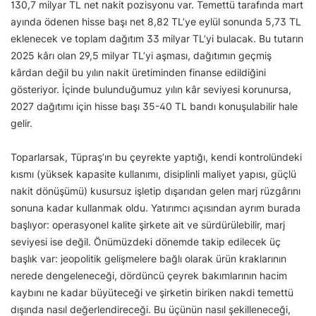
130,7 milyar TL net nakit pozisyonu var. Temettü tarafında mart
ayında ödenen hisse başı net 8,82 TL’ye eylül sonunda 5,73 TL
eklenecek ve toplam dağıtım 33 milyar TL’yi bulacak. Bu tutarın
2025 kârı olan 29,5 milyar TL’yi aşması, dağıtımın geçmiş
kârdan değil bu yılın nakit üretiminden finanse edildiğini
gösteriyor. İçinde bulunduğumuz yılın kâr seviyesi korunursa,
2027 dağıtımı için hisse başı 35-40 TL bandı konuşulabilir hale
gelir.
Toparlarsak, Tüpraş’ın bu çeyrekte yaptığı, kendi kontrolündeki
kısmı (yüksek kapasite kullanımı, disiplinli maliyet yapısı, güçlü
nakit dönüşümü) kusursuz işletip dışarıdan gelen marj rüzgârını
sonuna kadar kullanmak oldu. Yatırımcı açısından ayrım burada
başlıyor: operasyonel kalite şirkete ait ve sürdürülebilir, marj
seviyesi ise değil. Önümüzdeki dönemde takip edilecek üç
başlık var: jeopolitik gelişmelere bağlı olarak ürün kraklarının
nerede dengeleneceği, dördüncü çeyrek bakımlarının hacim
kaybını ne kadar büyüteceği ve şirketin biriken nakdi temettü
dışında nasıl değerlendireceği. Bu üçünün nasıl şekilleneceği,