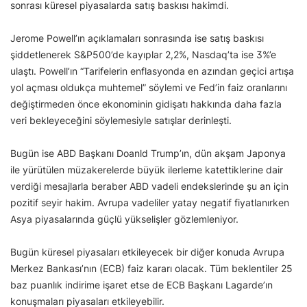
sonrası küresel piyasalarda satış baskısı hakimdi.
Jerome Powell’ın açıklamaları sonrasında ise satış baskısı
şiddetlenerek S&P500’de kayıplar 2,2%, Nasdaq’ta ise 3%’e
ulaştı. Powell’ın “Tarifelerin enflasyonda en azından geçici artışa
yol açması oldukça muhtemel” söylemi ve Fed’in faiz oranlarını
değiştirmeden önce ekonominin gidişatı hakkında daha fazla
veri bekleyeceğini söylemesiyle satışlar derinleşti.
Bugün ise ABD Başkanı Doanld Trump’ın, dün akşam Japonya
ile yürütülen müzakerelerde büyük ilerleme katettiklerine dair
verdiği mesajlarla beraber ABD vadeli endekslerinde şu an için
pozitif seyir hakim. Avrupa vadeliler yatay negatif fiyatlanırken
Asya piyasalarında güçlü yükselişler gözlemleniyor.
Bugün küresel piyasaları etkileyecek bir diğer konuda Avrupa
Merkez Bankası’nın (ECB) faiz kararı olacak. Tüm beklentiler 25
baz puanlık indirime işaret etse de ECB Başkanı Lagarde’ın
konuşmaları piyasaları etkileyebilir.