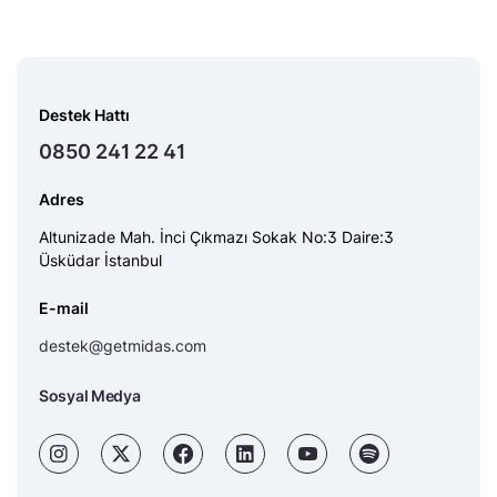
Destek Hattı
0850 241 22 41
Adres
Altunizade Mah. İnci Çıkmazı Sokak No:3 Daire:3
Üsküdar İstanbul
E-mail
destek@getmidas.com
Sosyal Medya