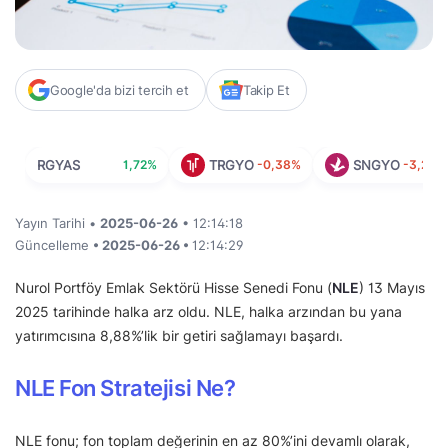
Google'da bizi tercih et
Takip Et
RGYAS
1,72%
TRGYO
-0,38%
SNGYO
-3,27%
Yayın Tarihi •
2025-06-26
• 12:14:18
Güncelleme
• 2025-06-26 •
12:14:29
Nurol Portföy Emlak Sektörü Hisse Senedi Fonu (
NLE
) 13 Mayıs
2025 tarihinde halka arz oldu. NLE, halka arzından bu yana
yatırımcısına 8,88%’lik bir getiri sağlamayı başardı.
NLE Fon Stratejisi Ne?
NLE fonu; fon toplam değerinin en az 80%’ini devamlı olarak,