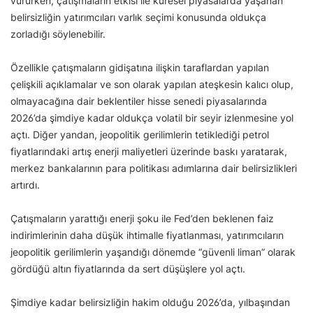
vururken, çatışmaların etkisi ile küresel piyasalarda yaşanan
belirsizliğin yatırımcıları varlık seçimi konusunda oldukça
zorladığı söylenebilir.
Özellikle çatışmaların gidişatına ilişkin taraflardan yapılan
çelişkili açıklamalar ve son olarak yapılan ateşkesin kalıcı olup,
olmayacağına dair beklentiler hisse senedi piyasalarında
2026’da şimdiye kadar oldukça volatil bir seyir izlenmesine yol
açtı. Diğer yandan, jeopolitik gerilimlerin tetiklediği petrol
fiyatlarındaki artış enerji maliyetleri üzerinde baskı yaratarak,
merkez bankalarının para politikası adımlarına dair belirsizlikleri
artırdı.
Çatışmaların yarattığı enerji şoku ile Fed’den beklenen faiz
indirimlerinin daha düşük ihtimalle fiyatlanması, yatırımcıların
jeopolitik gerilimlerin yaşandığı dönemde “güvenli liman” olarak
gördüğü altın fiyatlarında da sert düşüşlere yol açtı.
Şimdiye kadar belirsizliğin hakim olduğu 2026’da, yılbaşından