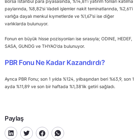
Borsa İstanbul para piyasasında, %14,81’i yatırım fonları katılma
paylarında, %8,82’si Vadeli işlemler nakit teminatlarında, %2,61’i
varlığa dayalı menkul kıymetlerde ve %1,67’si ise diğer
varlıklarda bulunuyor.
Fonun en büyük hisse pozisyonları ise sırasıyla; ODINE, HEDEF,
SASA, GUNDG ve THYAO’da bulunuyor.
PBR Fonu Ne Kadar Kazandırdı?
Ayrıca PBR Fonu; son 1 yılda %124, yılbaşından beri %63,9, son 1
ayda %11,89 ve son bir haftada %1,38’lik getiri sağladı.
Paylaş