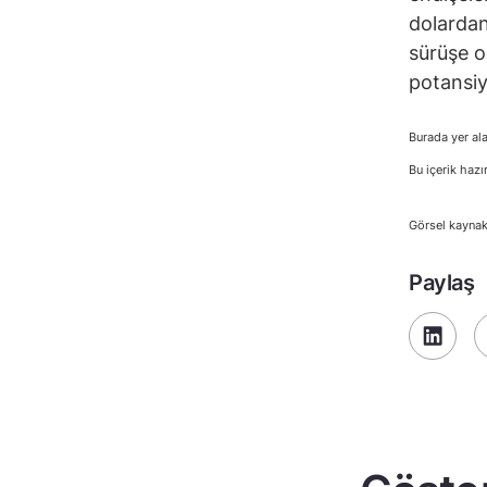
dolardan
sürüşe o
potansiy
Burada yer ala
Bu içerik hazı
Görsel kayna
Paylaş