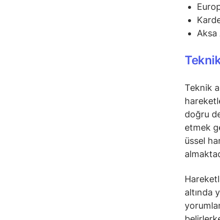
Euro
Karde
Aksa 
Teknik
Teknik a
hareketl
doğru de
etmek ge
üssel ha
almaktad
Hareketli
altında 
yorumlana
belirler