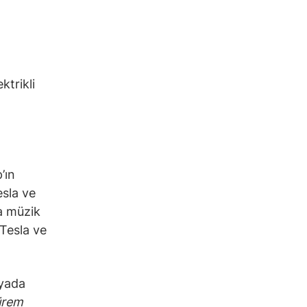
ktrikli
’ın
esla ve
a müzik
“Tesla ve
dyada
ürem