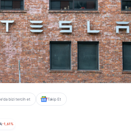
'da bizi tercih et
Takip Et
A
-1,61%