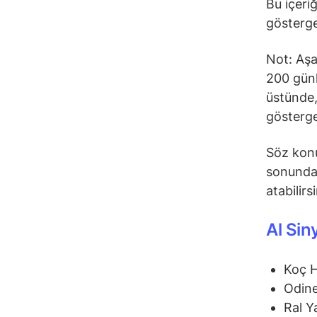
Bu içeri
gösterge
Not: Aşa
200 günl
üstünde,
gösterge
Söz konu
sonunda 
atabilirs
Al Sin
Koç 
Odine
Ral Y