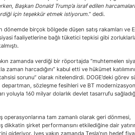
rken, Başkan Donald Trump’a israf edilen harcamalar
erdiği için teşekkür etmek istiyorum.
” dedi.
n dönemde birçok bölgede düşen satış rakamları ve E
iyasi faaliyetlerine bağlı tüketici tepkisi gibi zorluklarl
almıştı.
kın zamanda verdiği bir röportajda “muhtemelen siy
zla zaman harcadığını” kabul etti ve hükümet katılımını
ahsisi sorunu” olarak nitelendirdi. DOGE’deki görev s
 departman, sözleşme fesihleri ve BT modernizasyo
rı yoluyla 160 milyar dolarlık devlet tasarrufu sağladığ
iş operasyonlarına tam zamanlı olarak geri dönmesi,
 dikkatin şirket performansını etkilediğine dair yatır
rini gideriyor. Ives yakın zamanda Tesla’nın hedef fiya