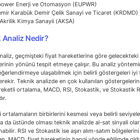
power Enerji ve Otomasyon (EUPWR)
mir Karabük Demir Çelik Sanayi ve Ticaret (KRDMD)
Akrilik Kimya Sanayii (AKSA)
 Analiz Nedir?
naliz, geçmişteki fiyat hareketlerine göre gelecekteki 
erinin yönünü tespit etmeye çalışır. Bu analiz yöntem
ğerlendirmeye ulaşabilmek için belirli göstergeleri iyi 
rekir. Teknik analizde en çok kullanılan göstergeleri
reketli ortalama, MACD, RSI, Stokastik, ve Stokastik R
ır.
 ortalamaların birbirlerini kesmesi veya belirli seviyele
ya da üstünde olması teknik analizde al-sat sinyali ola
bilir. RSI ve Stokastik ise aşırı alım-satım bölgelerini
ken, MACD, fiyat hareketinin hangi yönde eğilimde ol