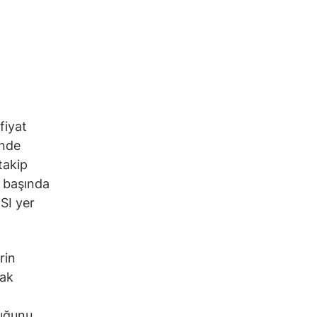
fiyat
inde
takip
n başında
SI yer
rin
rak
duğunu