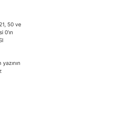
21, 50 ve
i 0’ın
SI
n yazının
z