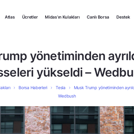
Atlas
Ücretler
Midas’ın Kulakları
Canlı Borsa
Destek
ump yönetiminden ayrıld
sseleri yükseldi – Wedb
akları
Borsa Haberleri
Tesla
Musk Trump yönetiminden ayrıldı,
Wedbush