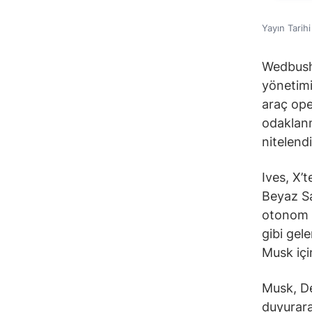
Yayın Tarih
Wedbush 
yönetimi
araç ope
odaklanm
nitelendi
Ives, X’
Beyaz Sa
otonom v
gibi gel
Musk içi
Musk, De
duyurara