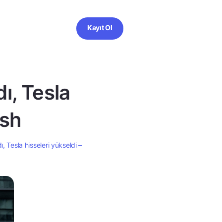
Kayıt Ol
ı, Tesla
ush
 Tesla hisseleri yükseldi –