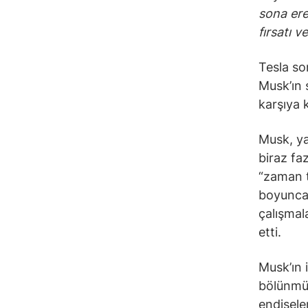
sona ere
fırsatı v
Tesla so
Musk’ın s
karşıya k
Musk, ya
biraz fa
“zaman t
boyunca
çalışmala
etti.
Musk’ın 
bölünmüş
endişele