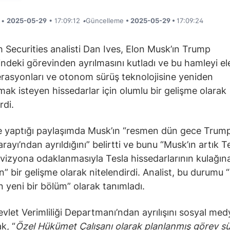
i •
2025-05-29
• 17:09:12
•
Güncelleme
• 2025-05-29 •
17:09:24
Securities analisti Dan Ives, Elon Musk’ın Trump
ndeki görevinden ayrılmasını kutladı ve bu hamleyi ele
rasyonları ve otonom sürüş teknolojisine yeniden
ak isteyen hissedarlar için olumlu bir gelişme olarak
rdi.
te yaptığı paylaşımda Musk’ın “resmen dün gece Trump
rayı’ndan ayrıldığını” belirtti ve bunu “Musk’ın artık T
izyona odaklanmasıyla Tesla hissedarlarının kulağın
en” bir gelişme olarak nitelendirdi. Analist, bu durumu 
n yeni bir bölüm” olarak tanımladı.
vlet Verimliliği Departmanı’ndan ayrılışını sosyal me
k, “
Özel Hükümet Çalışanı olarak planlanmış görev s