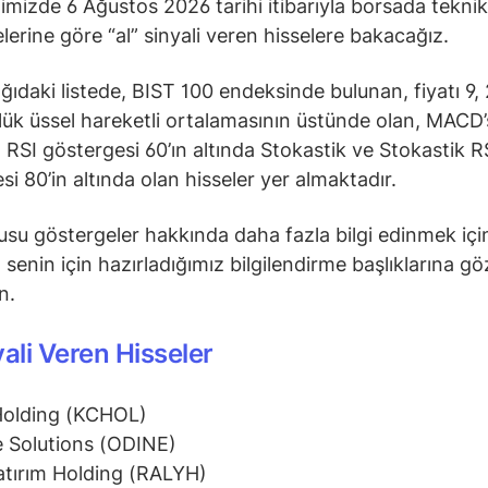
ğimizde 6 Ağustos 2026 tarihi itibarıyla borsada teknik
lerine göre “al” sinyali veren hisselere bakacağız.
ğıdaki listede, BIST 100 endeksinde bulunan, fiyatı 9, 
ük üssel hareketli ortalamasının üstünde olan, MACD’s
 RSI göstergesi 60’ın altında Stokastik ve Stokastik R
si 80’in altında olan hisseler yer almaktadır.
su göstergeler hakkında daha fazla bilgi edinmek içi
senin için hazırladığımız bilgilendirme başlıklarına gö
in.
yali Veren Hisseler
Holding (KCHOL)
 Solutions (ODINE)
atırım Holding (RALYH)