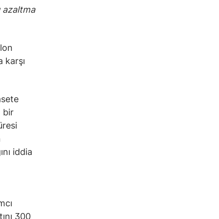
ı azaltma
lon
a karşı
asete
 bir
üresi
n
ını iddia
ımcı
tını 300