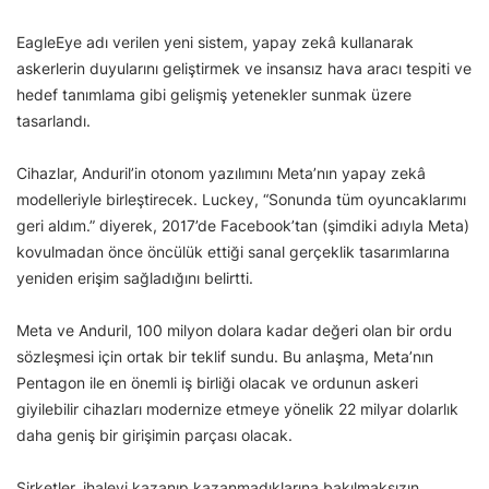
EagleEye adı verilen yeni sistem, yapay zekâ kullanarak
askerlerin duyularını geliştirmek ve insansız hava aracı tespiti ve
hedef tanımlama gibi gelişmiş yetenekler sunmak üzere
tasarlandı.
Cihazlar, Anduril’in otonom yazılımını Meta’nın yapay zekâ
modelleriyle birleştirecek. Luckey, “Sonunda tüm oyuncaklarımı
geri aldım.” diyerek, 2017’de Facebook’tan (şimdiki adıyla Meta)
kovulmadan önce öncülük ettiği sanal gerçeklik tasarımlarına
yeniden erişim sağladığını belirtti.
Meta ve Anduril, 100 milyon dolara kadar değeri olan bir ordu
sözleşmesi için ortak bir teklif sundu. Bu anlaşma, Meta’nın
Pentagon ile en önemli iş birliği olacak ve ordunun askeri
giyilebilir cihazları modernize etmeye yönelik 22 milyar dolarlık
daha geniş bir girişimin parçası olacak.
Şirketler, ihaleyi kazanıp kazanmadıklarına bakılmaksızın