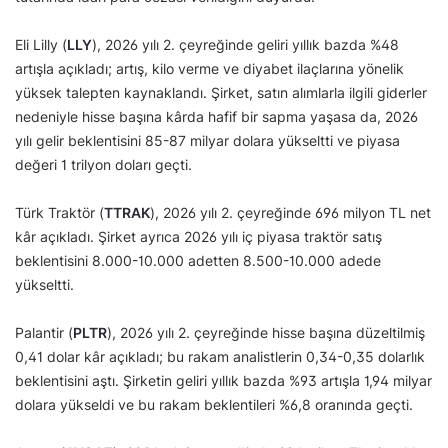
Eli Lilly (
LLY
), 2026 yılı 2. çeyreğinde geliri yıllık bazda %48
artışla açıkladı; artış, kilo verme ve diyabet ilaçlarına yönelik
yüksek talepten kaynaklandı. Şirket, satın alımlarla ilgili giderler
nedeniyle hisse başına kârda hafif bir sapma yaşasa da, 2026
yılı gelir beklentisini 85-87 milyar dolara yükseltti ve piyasa
değeri 1 trilyon doları geçti.
Türk Traktör (
TTRAK
), 2026 yılı 2. çeyreğinde 696 milyon TL net
kâr açıkladı. Şirket ayrıca 2026 yılı iç piyasa traktör satış
beklentisini 8.000-10.000 adetten 8.500-10.000 adede
yükseltti.
Palantir (
PLTR
), 2026 yılı 2. çeyreğinde hisse başına düzeltilmiş
0,41 dolar kâr açıkladı; bu rakam analistlerin 0,34-0,35 dolarlık
beklentisini aştı. Şirketin geliri yıllık bazda %93 artışla 1,94 milyar
dolara yükseldi ve bu rakam beklentileri %6,8 oranında geçti.