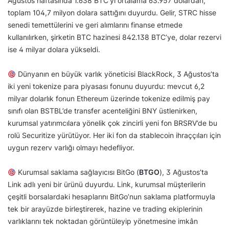
Ağustos haftasında 1.638 BTC’yi ortalama 63.957 dolardan,
toplam 104,7 milyon dolara sattığını duyurdu. Gelir, STRC hisse
senedi temettülerini ve geri alımlarını finanse etmede
kullanılırken, şirketin BTC hazinesi 842.138 BTC’ye, dolar rezervi
ise 4 milyar dolara yükseldi.
Dünyanın en büyük varlık yöneticisi BlackRock, 3 Ağustos’ta
iki yeni tokenize para piyasası fonunu duyurdu: mevcut 6,2
milyar dolarlık fonun Ethereum üzerinde tokenize edilmiş pay
sınıfı olan BSTBL’de transfer acenteliğini BNY üstlenirken,
kurumsal yatırımcılara yönelik çok zincirli yeni fon BRSRV’de bu
rolü Securitize yürütüyor. Her iki fon da stablecoin ihraççıları için
uygun rezerv varlığı olmayı hedefliyor.
Kurumsal saklama sağlayıcısı BitGo (
BTGO
), 3 Ağustos’ta
Link adlı yeni bir ürünü duyurdu. Link, kurumsal müşterilerin
çeşitli borsalardaki hesaplarını BitGo’nun saklama platformuyla
tek bir arayüzde birleştirerek, hazine ve trading ekiplerinin
varlıklarını tek noktadan görüntüleyip yönetmesine imkân