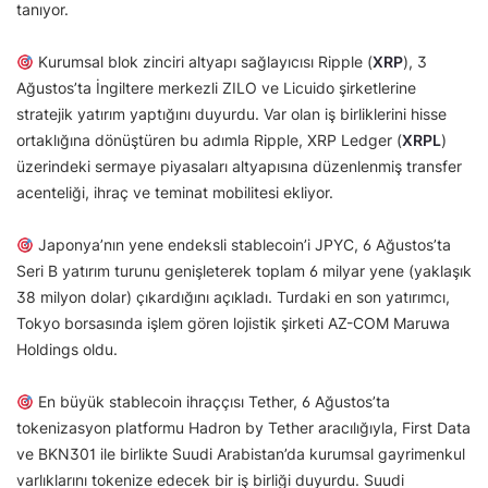
tanıyor.
Kurumsal blok zinciri altyapı sağlayıcısı Ripple (
XRP
), 3
Ağustos’ta İngiltere merkezli ZILO ve Licuido şirketlerine
stratejik yatırım yaptığını duyurdu. Var olan iş birliklerini hisse
ortaklığına dönüştüren bu adımla Ripple, XRP Ledger (
XRPL
)
üzerindeki sermaye piyasaları altyapısına düzenlenmiş transfer
acenteliği, ihraç ve teminat mobilitesi ekliyor.
Japonya’nın yene endeksli stablecoin’i JPYC, 6 Ağustos’ta
Seri B yatırım turunu genişleterek toplam 6 milyar yene (yaklaşık
38 milyon dolar) çıkardığını açıkladı. Turdaki en son yatırımcı,
Tokyo borsasında işlem gören lojistik şirketi AZ-COM Maruwa
Holdings oldu.
En büyük stablecoin ihraççısı Tether, 6 Ağustos’ta
tokenizasyon platformu Hadron by Tether aracılığıyla, First Data
ve BKN301 ile birlikte Suudi Arabistan’da kurumsal gayrimenkul
varlıklarını tokenize edecek bir iş birliği duyurdu. Suudi