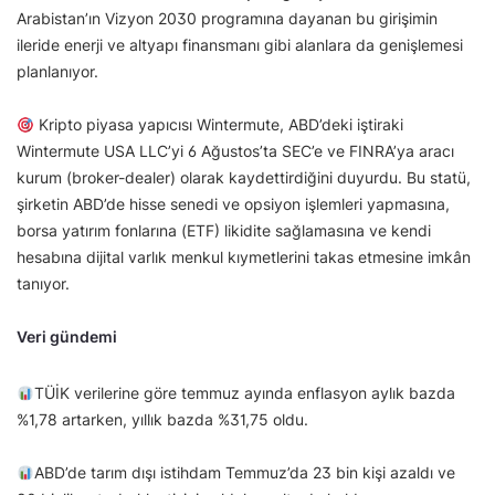
Arabistan’ın Vizyon 2030 programına dayanan bu girişimin
ileride enerji ve altyapı finansmanı gibi alanlara da genişlemesi
planlanıyor.
Kripto piyasa yapıcısı Wintermute, ABD’deki iştiraki
Wintermute USA LLC’yi 6 Ağustos’ta SEC’e ve FINRA’ya aracı
kurum (broker-dealer) olarak kaydettirdiğini duyurdu. Bu statü,
şirketin ABD’de hisse senedi ve opsiyon işlemleri yapmasına,
borsa yatırım fonlarına (ETF) likidite sağlamasına ve kendi
hesabına dijital varlık menkul kıymetlerini takas etmesine imkân
tanıyor.
Veri gündemi
TÜİK verilerine göre temmuz ayında enflasyon aylık bazda
%1,78 artarken, yıllık bazda %31,75 oldu.
ABD’de tarım dışı istihdam Temmuz’da 23 bin kişi azaldı ve