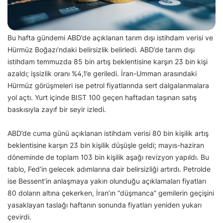
Bu hafta gündemi ABD’de açıklanan tarım dışı istihdam verisi ve
Hürmüz Boğazı’ndaki belirsizlik belirledi. ABD’de tarım dışı
istihdam temmuzda 85 bin artış beklentisine karşın 23 bin kişi
azaldı; işsizlik oranı %4,1’e geriledi. İran-Umman arasındaki
Hürmüz görüşmeleri ise petrol fiyatlarında sert dalgalanmalara
yol açtı. Yurt içinde BIST 100 geçen haftadan taşınan satış
baskısıyla zayıf bir seyir izledi.
ABD’de cuma günü açıklanan istihdam verisi 80 bin kişilik artış
beklentisine karşın 23 bin kişilik düşüşle geldi; mayıs-haziran
döneminde de toplam 103 bin kişilik aşağı revizyon yapıldı. Bu
tablo, Fed’in gelecek adımlarına dair belirsizliği artırdı. Petrolde
ise Bessent’in anlaşmaya yakın olunduğu açıklamaları fiyatları
80 doların altına çekerken, İran’ın “düşmanca” gemilerin geçişini
yasaklayan taslağı haftanın sonunda fiyatları yeniden yukarı
çevirdi.