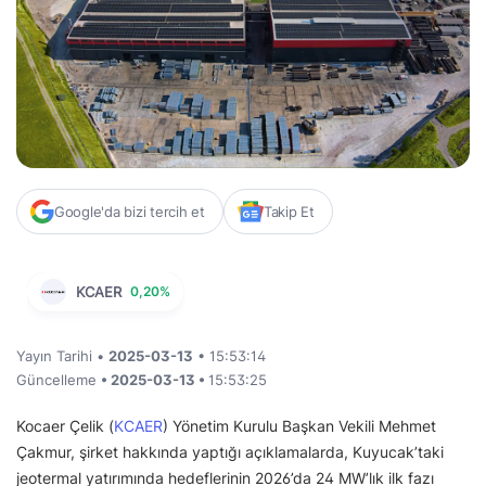
Google'da bizi tercih et
Takip Et
KCAER
0,20%
Yayın Tarihi •
2025-03-13
• 15:53:14
Güncelleme
• 2025-03-13 •
15:53:25
Kocaer Çelik (
KCAER
) Yönetim Kurulu Başkan Vekili Mehmet
Çakmur, şirket hakkında yaptığı açıklamalarda, Kuyucak’taki
jeotermal yatırımında hedeflerinin 2026’da 24 MW’lık ilk fazı