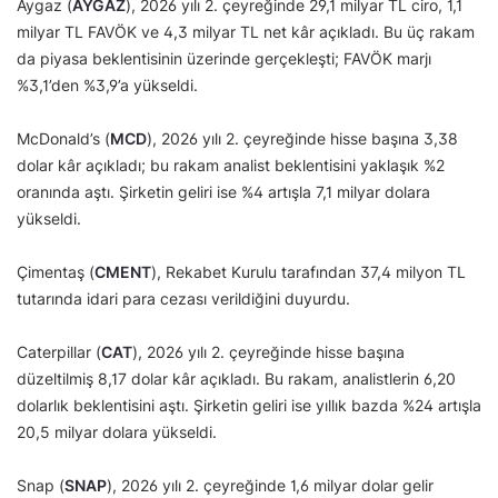
Aygaz (
AYGAZ
), 2026 yılı 2. çeyreğinde 29,1 milyar TL ciro, 1,1
milyar TL FAVÖK ve 4,3 milyar TL net kâr açıkladı. Bu üç rakam
da piyasa beklentisinin üzerinde gerçekleşti; FAVÖK marjı
%3,1’den %3,9’a yükseldi.
McDonald’s (
MCD
), 2026 yılı 2. çeyreğinde hisse başına 3,38
dolar kâr açıkladı; bu rakam analist beklentisini yaklaşık %2
oranında aştı. Şirketin geliri ise %4 artışla 7,1 milyar dolara
yükseldi.
Çimentaş (
CMENT
), Rekabet Kurulu tarafından 37,4 milyon TL
tutarında idari para cezası verildiğini duyurdu.
Caterpillar (
CAT
), 2026 yılı 2. çeyreğinde hisse başına
düzeltilmiş 8,17 dolar kâr açıkladı. Bu rakam, analistlerin 6,20
dolarlık beklentisini aştı. Şirketin geliri ise yıllık bazda %24 artışla
20,5 milyar dolara yükseldi.
Snap (
SNAP
), 2026 yılı 2. çeyreğinde 1,6 milyar dolar gelir