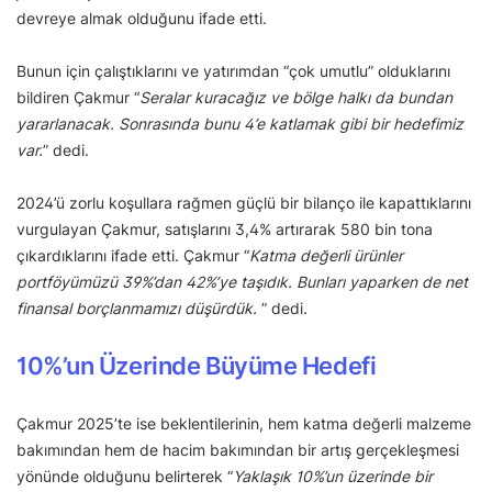
devreye almak olduğunu ifade etti.
Bunun için çalıştıklarını ve yatırımdan “çok umutlu” olduklarını
bildiren Çakmur “
Seralar kuracağız ve bölge halkı da bundan
yararlanacak. Sonrasında bunu 4’e katlamak gibi bir hedefimiz
var.
” dedi.
2024’ü zorlu koşullara rağmen güçlü bir bilanço ile kapattıklarını
vurgulayan Çakmur, satışlarını 3,4% artırarak 580 bin tona
çıkardıklarını ifade etti. Çakmur “
Katma değerli ürünler
portföyümüzü 39%’dan 42%’ye taşıdık. Bunları yaparken de net
finansal borçlanmamızı düşürdük.
” dedi.
10%’un Üzerinde Büyüme Hedefi
Çakmur 2025’te ise beklentilerinin, hem katma değerli malzeme
bakımından hem de hacim bakımından bir artış gerçekleşmesi
yönünde olduğunu belirterek “
Yaklaşık 10%’un üzerinde bir