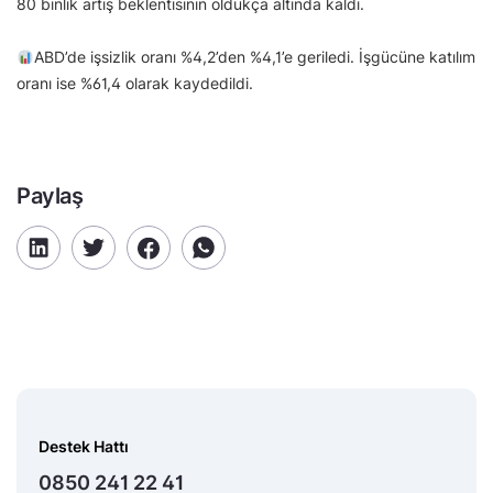
80 binlik artış beklentisinin oldukça altında kaldı.
ABD’de işsizlik oranı %4,2’den %4,1’e geriledi. İşgücüne katılım
oranı ise %61,4 olarak kaydedildi.
Paylaş
Destek Hattı
0850 241 22 41