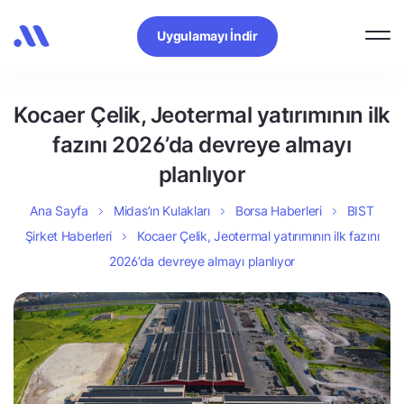
Uygulamayı İndir
Kocaer Çelik, Jeotermal yatırımının ilk
fazını 2026’da devreye almayı
planlıyor
Ana Sayfa
Midas’ın Kulakları
Borsa Haberleri
BIST
Şirket Haberleri
Kocaer Çelik, Jeotermal yatırımının ilk fazını
2026’da devreye almayı planlıyor