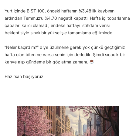
Yurt içinde BIST 100, önceki haftanın %3,48’lik kaybının
ardından Temmuz’u %4,70 negatif kapattı. Hafta içi toparlanma
çabaları kalıcı olamadı; endeks haftayı istihdam verisi
beklentisiyle sınırlı bir yükselişle tamamlama eğiliminde.
“Neler kaçırdım?” diye üzülmene gerek yok çünkü geçtiğimiz
hafta olan biten ne varsa senin için derledik. Şimdi sıcacık bir
kahve alıp gündeme bir göz atma zamanı.
Hazırsan başlıyoruz!