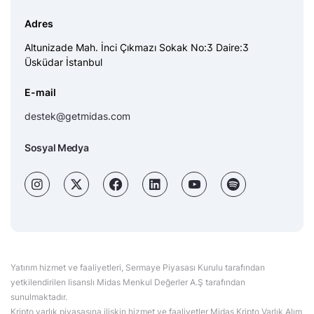
Adres
Altunizade Mah. İnci Çıkmazı Sokak No:3 Daire:3
Üsküdar İstanbul
E-mail
destek@getmidas.com
Sosyal Medya
Yatırım hizmet ve faaliyetleri, Sermaye Piyasası Kurulu tarafından
yetkilendirilen lisanslı Midas Menkul Değerler A.Ş tarafından
sunulmaktadır.
Kripto varlık piyasasına ilişkin hizmet ve faaliyetler Midas Kripto Varlık Alım