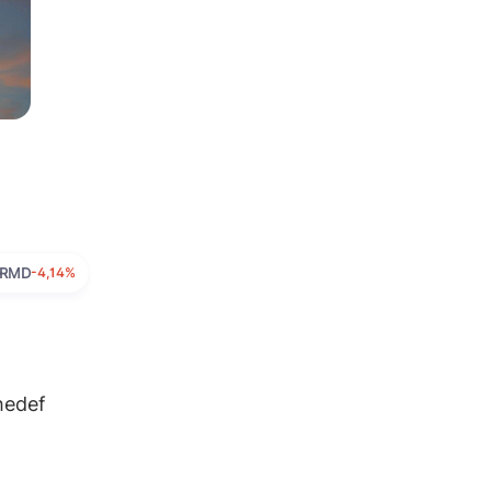
RMD
-4,14%
 hedef