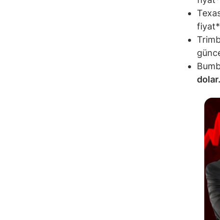
Texas
fiyat
Trimbl
günce
Bumbl
dolar