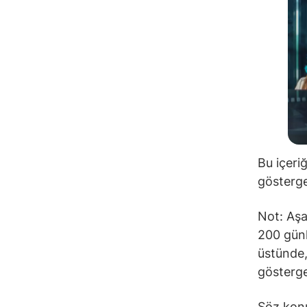
Bu içeri
gösterge
Not: Aşa
200 günl
üstünde,
gösterge
Söz konu