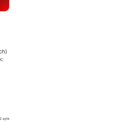
ch)
k:
2 aylık