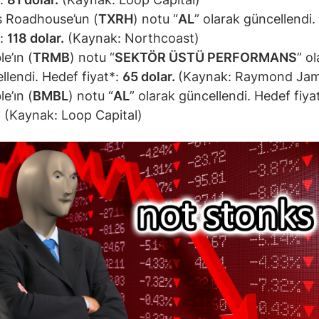
 Roadhouse’un (
TXRH
) notu “
AL
” olarak güncellendi
*:
118 dolar.
(Kaynak: Northcoast)
e’ın (
TRMB
) notu “
SEKTÖR ÜSTÜ PERFORMANS
” o
llendi. Hedef fiyat*:
65 dolar.
(Kaynak: Raymond Ja
e’ın (
BMBL
) notu “
AL
” olarak güncellendi. Hedef fiya
.
(Kaynak: Loop Capital)