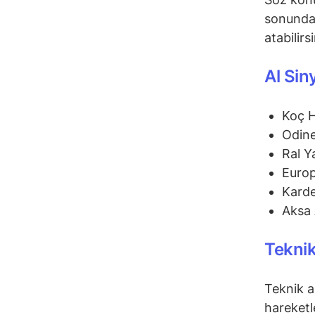
sonunda 
atabilirs
Al Sin
Koç 
Odine
Ral Y
Euro
Karde
Aksa 
Teknik
Teknik a
hareketl