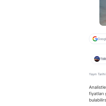
Google
TX
Yayın Tarih
Analistle
fiyatlar
bulabilir