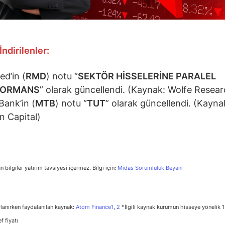
İndirilenler:
d’in (
RMD
) notu “
SEKTÖR HİSSELERİNE PARALEL
FORMANS
” olarak güncellendi. (Kaynak: Wolfe Resear
ank’in (
MTB
) notu “
TUT
” olarak güncellendi. (Kayna
 Capital)
n bilgiler yatırım tavsiyesi içermez. Bilgi için:
Midas Sorumluluk Beyanı
rlanırken faydalanılan kaynak:
Atom Finance1
,
2
*İlgili kaynak kurumun hisseye yönelik 1
 fiyatı