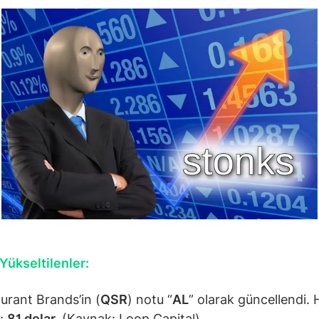
Yükseltilenler:
urant Brands’in (
QSR
) notu “
AL
” olarak güncellendi.
*:
81 dolar.
(Kaynak: Loop Capital)