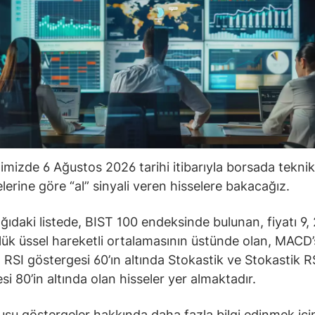
ğimizde 6 Ağustos 2026 tarihi itibarıyla borsada teknik
lerine göre “al” sinyali veren hisselere bakacağız.
ğıdaki listede, BIST 100 endeksinde bulunan, fiyatı 9, 
ük üssel hareketli ortalamasının üstünde olan, MACD’s
 RSI göstergesi 60’ın altında Stokastik ve Stokastik R
si 80’in altında olan hisseler yer almaktadır.
su göstergeler hakkında daha fazla bilgi edinmek içi