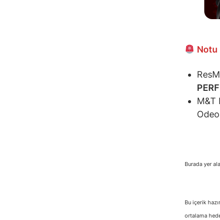
Notu 
ResMe
PER
M&T B
Odeon
Burada yer ala
Bu içerik hazı
ortalama hedef