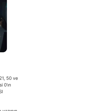
21, 50 ve
i 0’ın
SI
n yazının