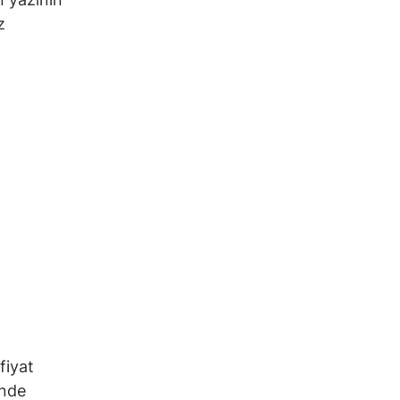
z
fiyat
inde