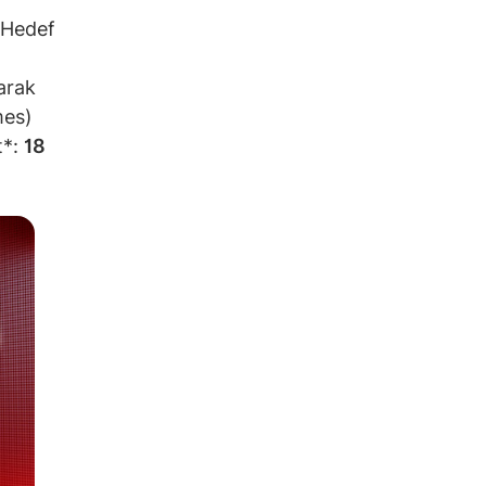
. Hedef
larak
mes)
t*:
18