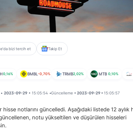
'da bizi tercih et
Takip Et
RH
0,16%
BMBL
-0,70%
TRMB
2,02%
MTB
0,10%
i •
2023-09-29
• 15:05:54
•
Güncelleme
• 2023-09-29 •
15:05:57
r hisse notlarını güncelledi. Aşağıdaki listede 12 aylık
ı güncellenen, notu yükseltilen ve düşürülen hisseleri
sin.