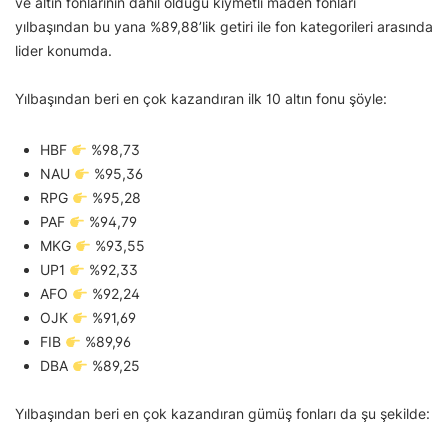
ve altın fonlarının dahil olduğu kıymetli maden fonları
yılbaşından bu yana %89,88’lik getiri ile fon kategorileri arasında
lider konumda.
Yılbaşından beri en çok kazandıran ilk 10 altın fonu şöyle:
HBF
%98,73
NAU
%95,36
RPG
%95,28
PAF
%94,79
MKG
%93,55
UP1
%92,33
AFO
%92,24
OJK
%91,69
FIB
%89,96
DBA
%89,25
Yılbaşından beri en çok kazandıran gümüş fonları da şu şekilde: