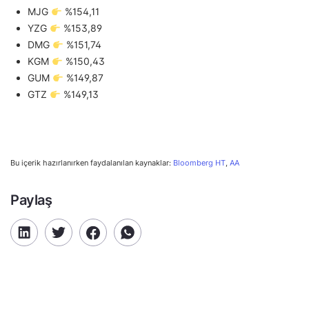
MJG
%154,11
YZG
%153,89
DMG
%151,74
KGM
%150,43
GUM
%149,87
GTZ
%149,13
Bu içerik hazırlanırken faydalanılan kaynaklar:
Bloomberg HT
,
AA
Paylaş