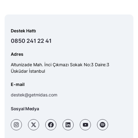
Destek Hattı
0850 241 22 41
Adres
Altunizade Mah. İnci Çıkmazı Sokak No:3 Daire:3
Üsküdar İstanbul
E-mail
destek@getmidas.com
Sosyal Medya