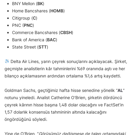
BNY Mellon (
BK
)
Home Bancshares (
HOMB
)
Citigroup (
C
)
PNC (
PNC
)
Commerce Bancshares (
CBSH
)
Bank of America (
BAC
)
State Street (
STT
)
Delta Air Lines, yarın çeyrek sonuçlarını açıklayacak. Şirket,
geçmişte analistlerin kâr tahminlerini %69 oranında aştı ve her
bilanço açıklamasının ardından ortalama %1,6 artış kaydetti.
Goldman Sachs, geçtiğimiz hafta hisse senedine yönelik “
AL
”
notunu yineledi. Analist Catherine O’Brien, şirketin dördüncü
çeyrek kârının hisse başına 1,48 dolar olacağını ve FactSet’in
1,57 dolarlık konsensüs tahmininin altında kalacağını
öngördüğünü söyledi.
Yine de O’Brien, “
Görüşümüz değişmese de talep ortamındaki