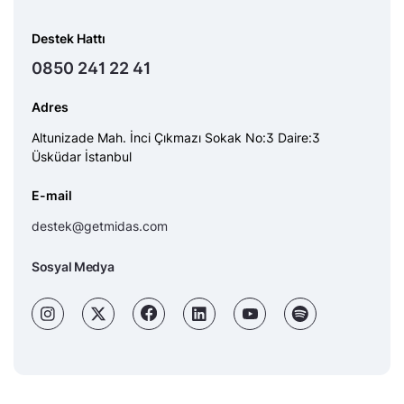
Destek Hattı
0850 241 22 41
Adres
Altunizade Mah. İnci Çıkmazı Sokak No:3 Daire:3
Üsküdar İstanbul
E-mail
destek@getmidas.com
Sosyal Medya