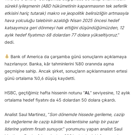
sürekli iyileşmenin (ABD hükümetinin kapanmasının tek seferlik
etkisini hariç tutarak) makro ve jeopolitik belirsizliğin artmasıyla
hava yolculuğu talebinin azaldığı Nisan 2025 öncesi hedef
katsayımıza geri dönmeyi hak ettiğini düşündüğümüzden, 12
aylık hedef fiyatımızı 68 dolardan 77 dolara yükseltiyoruz
.”
dedi.
Bank of America da çarşamba günü sonuçlarını açıklamaya
hazırlanıyor. Banka, kâr tahminlerini %80 oranında aşma
geçmişine sahip. Ancak şirket, sonuçların açıklanmasının ertesi
günü ortalama %0,6 düşüş kaydetti.
HSBC, geçtiğimiz hafta hissenin notunu “
AL
” seviyesine, 12 aylık
ortalama hedef fiyatını da 45 dolardan 50 dolara çıkardı.
Analist Saul Martinez, “
Son dönemde hissede gerileme, cazip
bir değerleme ile cazip kârlılık beklentisine sahip bir pazar
liderine yatırım fırsatı sunuyor
.” yorumunu yapan analist Saul