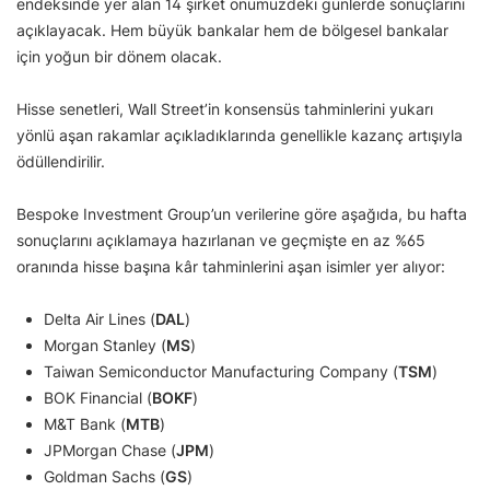
endeksinde yer alan 14 şirket önümüzdeki günlerde sonuçlarını
açıklayacak. Hem büyük bankalar hem de bölgesel bankalar
için yoğun bir dönem olacak.
Hisse senetleri, Wall Street’in konsensüs tahminlerini yukarı
yönlü aşan rakamlar açıkladıklarında genellikle kazanç artışıyla
ödüllendirilir.
Bespoke Investment Group’un verilerine göre aşağıda, bu hafta
sonuçlarını açıklamaya hazırlanan ve geçmişte en az %65
oranında hisse başına kâr tahminlerini aşan isimler yer alıyor:
Delta Air Lines (
DAL
)
Morgan Stanley (
MS
)
Taiwan Semiconductor Manufacturing Company (
TSM
)
BOK Financial (
BOKF
)
M&T Bank (
MTB
)
JPMorgan Chase (
JPM
)
Goldman Sachs (
GS
)