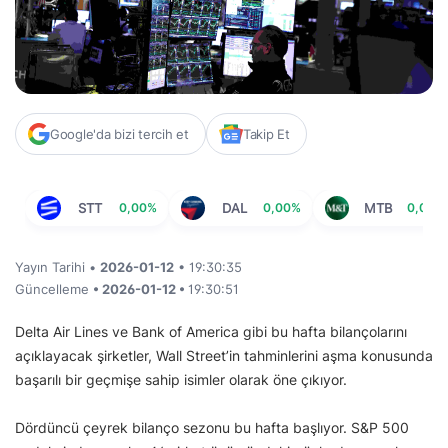
Google'da bizi tercih et
Takip Et
STT
0,00%
DAL
0,00%
MTB
0,00%
Yayın Tarihi •
2026-01-12
• 19:30:35
Güncelleme
• 2026-01-12 •
19:30:51
Delta Air Lines ve Bank of America gibi bu hafta bilançolarını
açıklayacak şirketler, Wall Street’in tahminlerini aşma konusunda
başarılı bir geçmişe sahip isimler olarak öne çıkıyor.
Dördüncü çeyrek bilanço sezonu bu hafta başlıyor. S&P 500