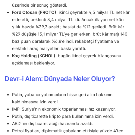
üzerinde bir sonuç gösterdi.
Ford Otosan (FROTO)
, ikinci çeyrekte 4,5 milyar TL net kâr
elde etti; beklenti 3,4 milyar TL idi. Ancak ilk yarı net kârı
yıllık bazda %39,7 azaldı; hasılat da %12 geriledi. Brüt kâr
%29 düşüşle 15,1 milyar TL’ye gerilerken, brüt kâr marjı 140
baz puan daralarak %6,8’e indi, rekabetçi fiyatlama ve
elektrikli araç maliyetleri baskı yarattı.
Koç Holding (KCHOL)
, bugün ikinci çeyrek bilançosunu
açıklaması bekleniyor.
Devr-i Alem: Dünyada Neler Oluyor?
Putin, yabancı yatırımcıların hisse geri alım hakkının
kaldırılmasına izin verdi.
IMF: Suriye’nin ekonomik toparlanması hız kazanıyor.
Putin, dış ticarette kripto para kullanımına izin verdi.
ABD’nin dış ticaret açığı haziranda azaldı.
Petrol fiyatları, diplomatik çabaların etkisiyle yüzde 4’ten