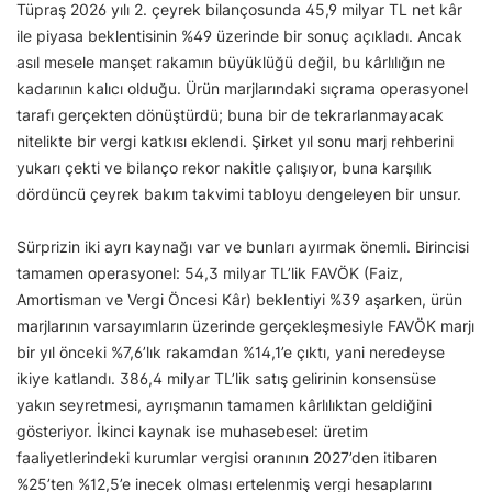
Tüpraş 2026 yılı 2. çeyrek bilançosunda 45,9 milyar TL net kâr
ile piyasa beklentisinin %49 üzerinde bir sonuç açıkladı. Ancak
asıl mesele manşet rakamın büyüklüğü değil, bu kârlılığın ne
kadarının kalıcı olduğu. Ürün marjlarındaki sıçrama operasyonel
tarafı gerçekten dönüştürdü; buna bir de tekrarlanmayacak
nitelikte bir vergi katkısı eklendi. Şirket yıl sonu marj rehberini
yukarı çekti ve bilanço rekor nakitle çalışıyor, buna karşılık
dördüncü çeyrek bakım takvimi tabloyu dengeleyen bir unsur.
Sürprizin iki ayrı kaynağı var ve bunları ayırmak önemli. Birincisi
tamamen operasyonel: 54,3 milyar TL’lik FAVÖK (Faiz,
Amortisman ve Vergi Öncesi Kâr) beklentiyi %39 aşarken, ürün
marjlarının varsayımların üzerinde gerçekleşmesiyle FAVÖK marjı
bir yıl önceki %7,6’lık rakamdan %14,1’e çıktı, yani neredeyse
ikiye katlandı. 386,4 milyar TL’lik satış gelirinin konsensüse
yakın seyretmesi, ayrışmanın tamamen kârlılıktan geldiğini
gösteriyor. İkinci kaynak ise muhasebesel: üretim
faaliyetlerindeki kurumlar vergisi oranının 2027’den itibaren
%25’ten %12,5’e inecek olması ertelenmiş vergi hesaplarını