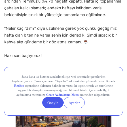
ardından Temmuz’u %4,70 negatif kapattı. Hafta içi toparlanma
çabaları kalıcı olamadı; endeks haftayı istihdam verisi
beklentisiyle sınırlı bir yükselişle tamamlama eğiliminde.
“Neler kaçırdım?” diye üzülmene gerek yok çünkü geçtiğimiz
hafta olan biten ne varsa senin için derledik. Şimdi sıcacık bir
kahve alıp gündeme bir göz atma zamanı.
Hazırsan başlıyoruz!