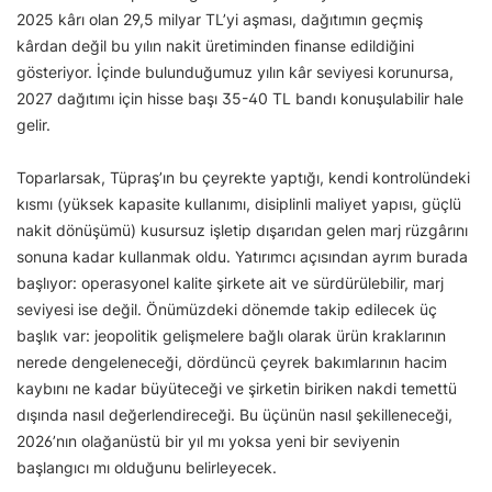
2025 kârı olan 29,5 milyar TL’yi aşması, dağıtımın geçmiş
kârdan değil bu yılın nakit üretiminden finanse edildiğini
gösteriyor. İçinde bulunduğumuz yılın kâr seviyesi korunursa,
2027 dağıtımı için hisse başı 35-40 TL bandı konuşulabilir hale
gelir.
Toparlarsak, Tüpraş’ın bu çeyrekte yaptığı, kendi kontrolündeki
kısmı (yüksek kapasite kullanımı, disiplinli maliyet yapısı, güçlü
nakit dönüşümü) kusursuz işletip dışarıdan gelen marj rüzgârını
sonuna kadar kullanmak oldu. Yatırımcı açısından ayrım burada
başlıyor: operasyonel kalite şirkete ait ve sürdürülebilir, marj
seviyesi ise değil. Önümüzdeki dönemde takip edilecek üç
başlık var: jeopolitik gelişmelere bağlı olarak ürün kraklarının
nerede dengeleneceği, dördüncü çeyrek bakımlarının hacim
kaybını ne kadar büyüteceği ve şirketin biriken nakdi temettü
dışında nasıl değerlendireceği. Bu üçünün nasıl şekilleneceği,
2026’nın olağanüstü bir yıl mı yoksa yeni bir seviyenin
başlangıcı mı olduğunu belirleyecek.