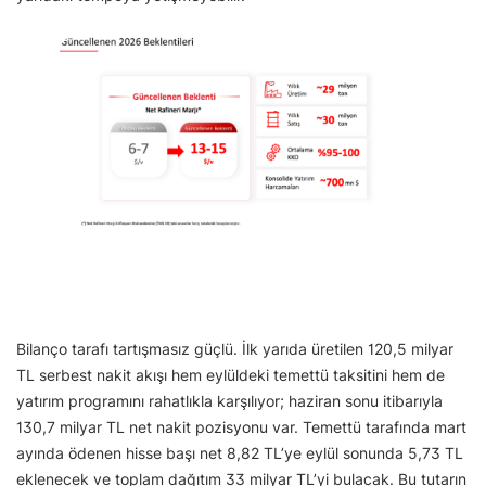
Bilanço tarafı tartışmasız güçlü. İlk yarıda üretilen 120,5 milyar
TL serbest nakit akışı hem eylüldeki temettü taksitini hem de
yatırım programını rahatlıkla karşılıyor; haziran sonu itibarıyla
130,7 milyar TL net nakit pozisyonu var. Temettü tarafında mart
ayında ödenen hisse başı net 8,82 TL’ye eylül sonunda 5,73 TL
eklenecek ve toplam dağıtım 33 milyar TL’yi bulacak. Bu tutarın