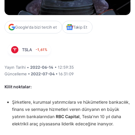
Google'da bizi tercih et
Takip Et
TSLA
-1,61%
Yayın Tarihi •
2022-06-14
• 12:59:35
Güncelleme
• 2022-07-04 •
16:31:09
Kilit noktalar:
Şirketlere, kurumsal yatırımcılara ve hükümetlere bankacılık,
finans ve sermaye hizmetleri veren dünyanın en büyük
yatırım bankalarından
RBC Capital
, Tesla’nın 10 yıl daha
elektrikli araç piyasasına liderlik edeceğine inanıyor.