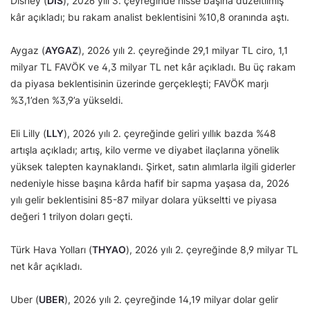
Disney (
DIS
), 2026 yılı 3. çeyreğinde hisse başına düzeltilmiş
kâr açıkladı; bu rakam analist beklentisini %10,8 oranında aştı.
Aygaz (
AYGAZ
), 2026 yılı 2. çeyreğinde 29,1 milyar TL ciro, 1,1
milyar TL FAVÖK ve 4,3 milyar TL net kâr açıkladı. Bu üç rakam
da piyasa beklentisinin üzerinde gerçekleşti; FAVÖK marjı
%3,1’den %3,9’a yükseldi.
Eli Lilly (
LLY
), 2026 yılı 2. çeyreğinde geliri yıllık bazda %48
artışla açıkladı; artış, kilo verme ve diyabet ilaçlarına yönelik
yüksek talepten kaynaklandı. Şirket, satın alımlarla ilgili giderler
nedeniyle hisse başına kârda hafif bir sapma yaşasa da, 2026
yılı gelir beklentisini 85-87 milyar dolara yükseltti ve piyasa
değeri 1 trilyon doları geçti.
Türk Hava Yolları (
THYAO
), 2026 yılı 2. çeyreğinde 8,9 milyar TL
net kâr açıkladı.
Uber (
UBER
), 2026 yılı 2. çeyreğinde 14,19 milyar dolar gelir