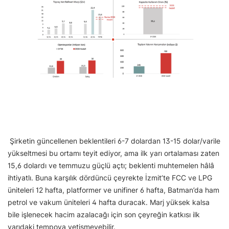
Şirketin güncellenen beklentileri 6-7 dolardan 13-15 dolar/varile
yükseltmesi bu ortamı teyit ediyor, ama ilk yarı ortalaması zaten
15,6 dolardı ve temmuzu güçlü açtı; beklenti muhtemelen hâlâ
ihtiyatlı. Buna karşılık dördüncü çeyrekte İzmit’te FCC ve LPG
üniteleri 12 hafta, platformer ve unifiner 6 hafta, Batman’da ham
petrol ve vakum üniteleri 4 hafta duracak. Marj yüksek kalsa
bile işlenecek hacim azalacağı için son çeyreğin katkısı ilk
yarıdaki tempoya yetişmeyebilir.