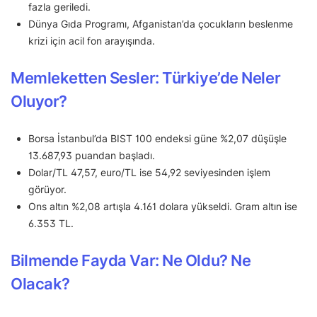
fazla geriledi.
Dünya Gıda Programı, Afganistan’da çocukların beslenme
krizi için acil fon arayışında.
Memleketten Sesler: Türkiye’de Neler
Oluyor?
Borsa İstanbul’da BIST 100 endeksi güne %2,07 düşüşle
13.687,93 puandan başladı.
Dolar/TL 47,57, euro/TL ise 54,92 seviyesinden işlem
görüyor.
Ons altın %2,08 artışla 4.161 dolara yükseldi. Gram altın ise
6.353 TL.
Bilmende Fayda Var: Ne Oldu? Ne
Olacak?