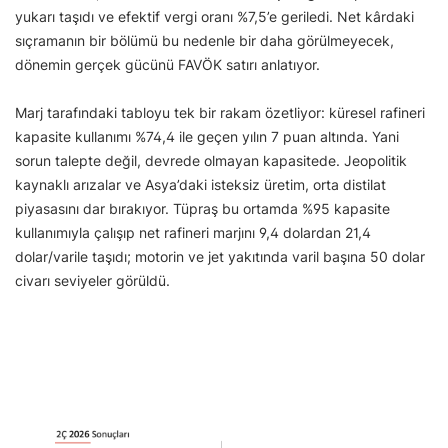
yukarı taşıdı ve efektif vergi oranı %7,5’e geriledi. Net kârdaki
sıçramanın bir bölümü bu nedenle bir daha görülmeyecek,
dönemin gerçek gücünü FAVÖK satırı anlatıyor.
Marj tarafındaki tabloyu tek bir rakam özetliyor: küresel rafineri
kapasite kullanımı %74,4 ile geçen yılın 7 puan altında. Yani
sorun talepte değil, devrede olmayan kapasitede. Jeopolitik
kaynaklı arızalar ve Asya’daki isteksiz üretim, orta distilat
piyasasını dar bırakıyor. Tüpraş bu ortamda %95 kapasite
kullanımıyla çalışıp net rafineri marjını 9,4 dolardan 21,4
dolar/varile taşıdı; motorin ve jet yakıtında varil başına 50 dolar
civarı seviyeler görüldü.