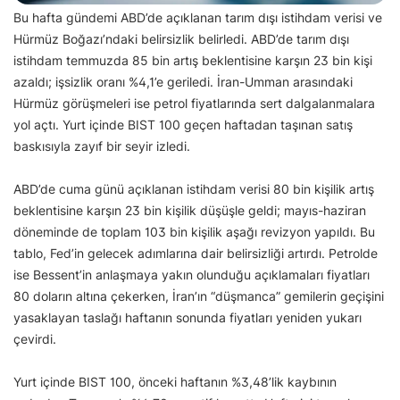
Bu hafta gündemi ABD’de açıklanan tarım dışı istihdam verisi ve
Hürmüz Boğazı’ndaki belirsizlik belirledi. ABD’de tarım dışı
istihdam temmuzda 85 bin artış beklentisine karşın 23 bin kişi
azaldı; işsizlik oranı %4,1’e geriledi. İran-Umman arasındaki
Hürmüz görüşmeleri ise petrol fiyatlarında sert dalgalanmalara
yol açtı. Yurt içinde BIST 100 geçen haftadan taşınan satış
baskısıyla zayıf bir seyir izledi.
ABD’de cuma günü açıklanan istihdam verisi 80 bin kişilik artış
beklentisine karşın 23 bin kişilik düşüşle geldi; mayıs-haziran
döneminde de toplam 103 bin kişilik aşağı revizyon yapıldı. Bu
tablo, Fed’in gelecek adımlarına dair belirsizliği artırdı. Petrolde
ise Bessent’in anlaşmaya yakın olunduğu açıklamaları fiyatları
80 doların altına çekerken, İran’ın “düşmanca” gemilerin geçişini
yasaklayan taslağı haftanın sonunda fiyatları yeniden yukarı
çevirdi.
Yurt içinde BIST 100, önceki haftanın %3,48’lik kaybının