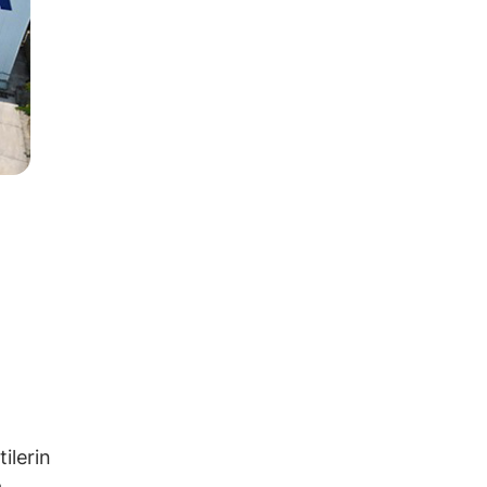
ilerin
a