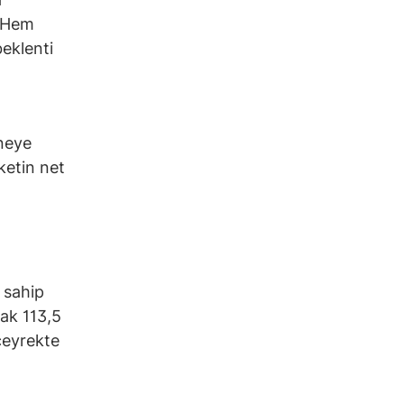
. Hem
eklenti
n
eneye
ketin net
 sahip
ak 113,5
çeyrekte