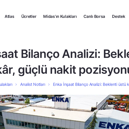
Atlas
Ücretler
Midas’ın Kulakları
Canlı Borsa
Destek
aat Bilanço Analizi: Bekl
kâr, güçlü nakit pozisyon
ulakları
Analist Notları
Enka İnşaat Bilanço Analizi: Beklenti üstü 