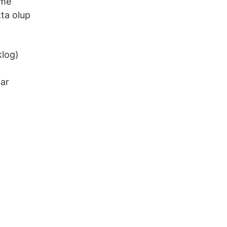
şme
kta olup
klog)
lar