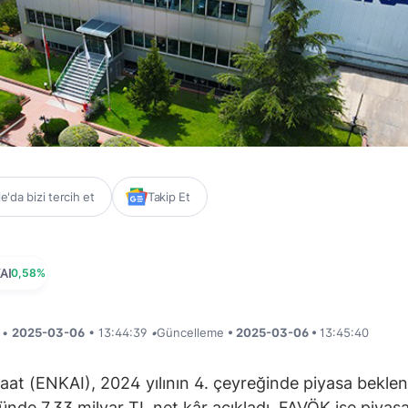
'da bizi tercih et
Takip Et
AI
0,58%
i •
2025-03-06
• 13:44:39
•
Güncelleme
• 2025-03-06 •
13:45:40
aat (ENKAI), 2024 yılının 4. çeyreğinde piyasa beklent
ünde 7,33 milyar TL net kâr açıkladı. FAVÖK ise piyas