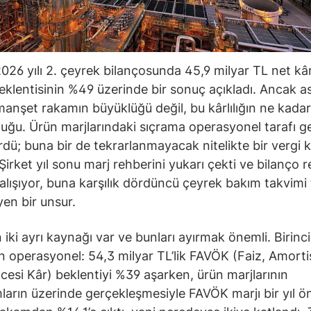
026 yılı 2. çeyrek bilançosunda 45,9 milyar TL net kâr
eklentisinin %49 üzerinde bir sonuç açıkladı. Ancak as
anşet rakamın büyüklüğü değil, bu kârlılığın ne kadar
lduğu. Ürün marjlarındaki sıçrama operasyonel tarafı 
dü; buna bir de tekrarlanmayacak nitelikte bir vergi k
 Şirket yıl sonu marj rehberini yukarı çekti ve bilanço 
çalışıyor, buna karşılık dördüncü çeyrek bakım takvimi
en bir unsur.
 iki ayrı kaynağı var ve bunları ayırmak önemli. Birinci
operasyonel: 54,3 milyar TL’lik FAVÖK (Faiz, Amort
cesi Kâr) beklentiyi %39 aşarken, ürün marjlarının
ların üzerinde gerçekleşmesiyle FAVÖK marjı bir yıl ö