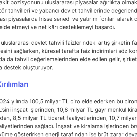
nakit pozisyonunu uluslararası piyasalar ağırlıkta olma
tör tahvilleri ve yabancı devlet tahvillerinde değerlend
rası piyasalarda hisse senedi ve yatırım fonları alarak 
elde etmeyi ve net kârı desteklemeyi başardı.
 uluslararası devlet tahvili faizlerindeki artış şirketin fai
esini sağlarken, küresel tarafta faiz indirimleri söz k
a da tahvil değerlemelerinden elde edilen gelir, şirket
na destek oluşturuyor.
ırılımları
2024 yılında 100,5 milyar TL ciro elde ederken bu ciro
L’sini inşaat işlerinden, 10,8 milyar TL gayrimenkul ki
nden, 8,5 milyar TL ticaret faaliyetlerinden, 10,7 milyar
aliyetlerinden sağladı. İnşaat ve kiralama işlerinden br
yüme gösterirken enerji tarafından ise brüt zarar deva