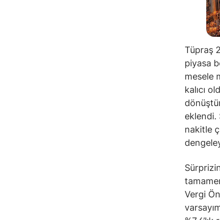
Tüpraş 2
piyasa b
mesele m
kalıcı o
dönüştür
eklendi.
nakitle 
dengeley
Sürprizin
tamamen 
Vergi Ön
varsayım