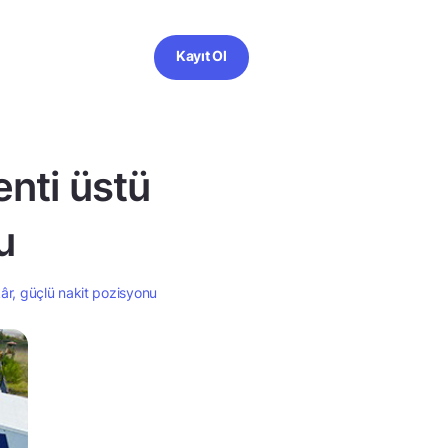
Kayıt Ol
enti üstü
u
kâr, güçlü nakit pozisyonu