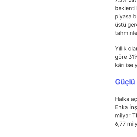
beklenti
piyasa b
üstü ger
tahminle
Yıllık o
göre 31%
kârı ise 
Güçlü 
Halka aç
Enka İnş
milyar T
6,77 mily