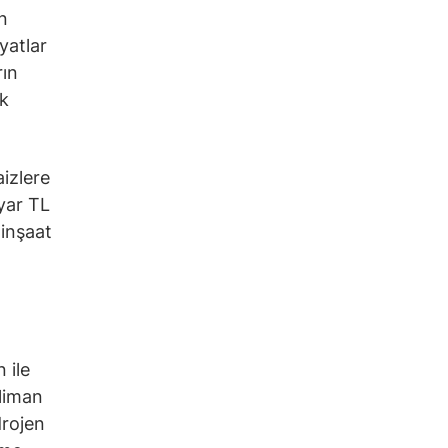
n
yatlar
rın
ek
aizlere
yar TL
 inşaat
 ile
 liman
drojen