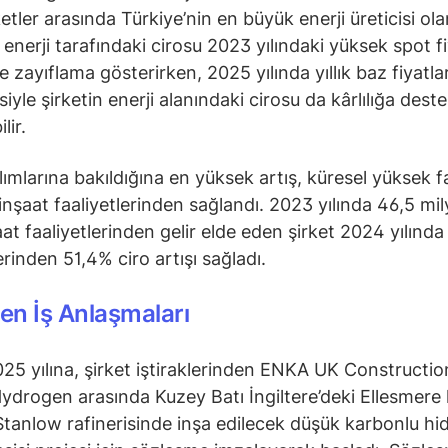
etler arasında Türkiye’nin en büyük enerji üreticisi ola
 enerji tarafındaki cirosu 2023 yılındaki yüksek spot fi
e zayıflama gösterirken, 2025 yılında yıllık baz fiyatla
iyle şirketin enerji alanındaki cirosu da kârlılığa dest
lir.
ılımlarına bakıldığına en yüksek artış, küresel yüksek f
nşaat faaliyetlerinden sağlandı. 2023 yılında 46,5 mil
aat faaliyetlerinden gelir elde eden şirket 2024 yılında
erinden 51,4% ciro artışı sağladı.
n İş Anlaşmaları
025 yılına, şirket iştiraklerinden ENKA UK Construction
ydrogen arasında Kuzey Batı İngiltere’deki Ellesmere
Stanlow rafinerisinde inşa edilecek düşük karbonlu hi