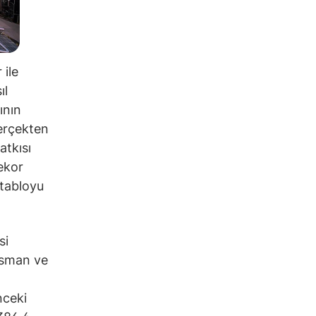
 ile
ıl
ının
gerçekten
atkısı
rekor
 tabloyu
si
isman ve
nceki