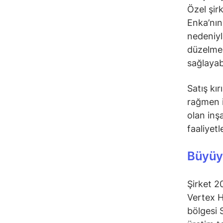
Özel şirk
Enka’nın
nedeniyl
düzelmes
sağlayabi
Satış kır
rağmen i
olan inş
faaliyetl
Büyüye
Şirket 2
Vertex H
bölgesi 