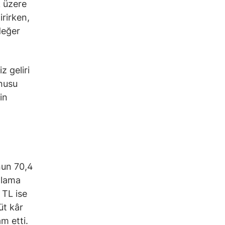
k üzere
irirken,
değer
z geliri
onusu
in
nun 70,4
ralama
 TL ise
üt kâr
m etti.