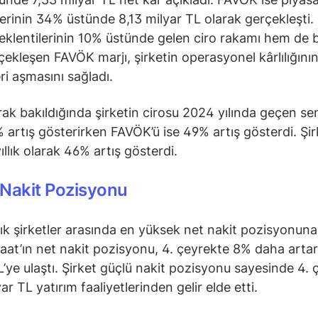
lerinin 34% üstünde 8,13 milyar TL olarak gerçekleşti
eklentilerinin 10% üstünde gelen ciro rakamı hem de b
çekleşen FAVÖK marjı, şirketin operasyonel kârlılığını
ri aşmasını sağladı.
larak bakıldığında şirketin cirosu 2024 yılında geçen s
 artış gösterirken FAVÖK’ü ise 49% artış gösterdi. Şir
yıllık olarak 46% artış gösterdi.
Nakit Pozisyonu
ık şirketler arasında en yüksek net nakit pozisyonuna
aat’ın net nakit pozisyonu, 4. çeyrekte 8% daha artar
L’ye ulaştı. Şirket güçlü nakit pozisyonu sayesinde 4. 
ar TL yatırım faaliyetlerinden gelir elde etti.