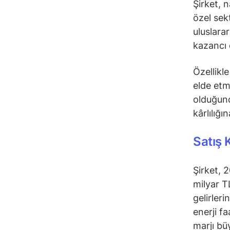
Şirket, 
özel sek
uluslara
kazancı 
Özellikle
elde etm
olduğund
kârlılığı
Satış K
Şirket, 
milyar T
gelirleri
enerji fa
marjı bü