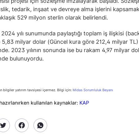
esisi projesi için sözleşme imzalayarak başladı. Sözle
lik, tedarik, inşaat ve devreye alma işlerini kapsama
klaşık 529 milyon sterlin olarak belirlendi.
 2024 yılı sunumunda paylaştığı toplam iş ilişkisi (bac
se 5,83 milyar dolar (Güncel kura göre 212,4 milyar TL)
nde. 2023 yılının sonunda ise bu rakam 4,97 milyar do
nde bulunuyordu.
n bilgiler yatırım tavsiyesi içermez. Bilgi için:
Midas Sorumluluk Beyanı
 hazırlanırken kullanılan kaynaklar:
KAP