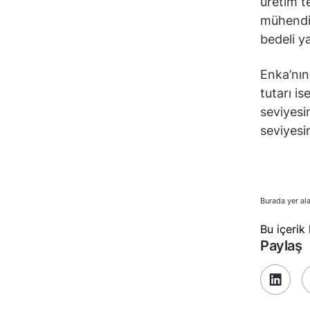
üretim t
mühendis
bedeli ya
Enka’nın
tutarı i
seviyesi
seviyesi
Burada yer ala
Bu içerik
Paylaş