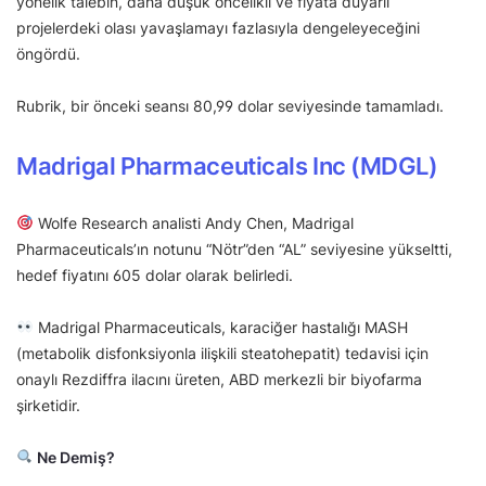
yönelik talebin, daha düşük öncelikli ve fiyata duyarlı
projelerdeki olası yavaşlamayı fazlasıyla dengeleyeceğini
öngördü.
Rubrik, bir önceki seansı 80,99 dolar seviyesinde tamamladı.
Madrigal Pharmaceuticals Inc (MDGL)
Wolfe Research analisti Andy Chen, Madrigal
Pharmaceuticals’ın notunu “Nötr”den “AL” seviyesine yükseltti,
hedef fiyatını 605 dolar olarak belirledi.
Madrigal Pharmaceuticals, karaciğer hastalığı MASH
(metabolik disfonksiyonla ilişkili steatohepatit) tedavisi için
onaylı Rezdiffra ilacını üreten, ABD merkezli bir biyofarma
şirketidir.
Ne Demiş?