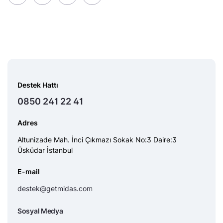
Destek Hattı
0850 241 22 41
Adres
Altunizade Mah. İnci Çıkmazı Sokak No:3 Daire:3
Üsküdar İstanbul
E-mail
destek@getmidas.com
Sosyal Medya