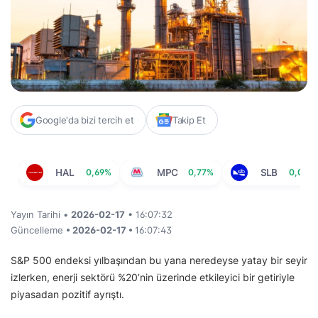
Google'da bizi tercih et
Takip Et
HAL
0,69%
MPC
0,77%
SLB
0,05%
Yayın Tarihi •
2026-02-17
• 16:07:32
Güncelleme
• 2026-02-17 •
16:07:43
S&P 500 endeksi yılbaşından bu yana neredeyse yatay bir seyir
izlerken, enerji sektörü %20’nin üzerinde etkileyici bir getiriyle
piyasadan pozitif ayrıştı.