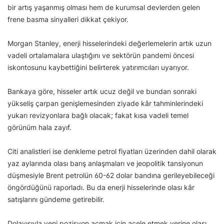
bir artış yaşanmış olması hem de kurumsal devlerden gelen
frene basma sinyalleri dikkat çekiyor.
Morgan Stanley, enerji hisselerindeki değerlemelerin artık uzun
vadeli ortalamalara ulaştığını ve sektörün pandemi öncesi
iskontosunu kaybettiğini belirterek yatırımcıları uyarıyor.
Bankaya göre, hisseler artık ucuz değil ve bundan sonraki
yükseliş çarpan genişlemesinden ziyade kâr tahminlerindeki
yukarı revizyonlara bağlı olacak; fakat kısa vadeli temel
görünüm hala zayıf.
Citi analistleri ise denkleme petrol fiyatları üzerinden dahil olarak
yaz aylarında olası barış anlaşmaları ve jeopolitik tansiyonun
düşmesiyle Brent petrolün 60-62 dolar bandına gerileyebileceği
öngördüğünü raporladı. Bu da enerji hisselerinde olası kâr
satışlarını gündeme getirebilir.
Dolayısıyla yeni pozisyon açmak için acele etmek yerine olası