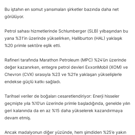
Bu iştahın en somut yansımaları şirketler bazında daha net
görülüyor.
Petrol sahası hizmetlerinde Schlumberger (SLB) yılbaşından bu
yana %31’in üzerinde yükselirken, Halliburton (HAL) yaklaşık
%20 primle sektöre eşlik etti.
Rafineri tarafında Marathon Petroleum (MPC) %24’ün üzerinde
değer kazanırken, entegre petrol devleri ExxonMobil (XOM) ve
Chevron (CVX) sırasıyla %23 ve %21’e yaklaşan yükselişlerle
endekse güçlü katkı sağladı.
Tarihsel veriler de boğaları cesaretlendiriyor: Enerji hisseler
geçmişte yıla %10’un üzerinde primle başladığında, genelde yılın
geri kalanında da en az %15 daha yükselerek kazandırmaya
devam etmiş.
Ancak madalyonun diğer yüzünde, hem şimdiden %25’e yakın